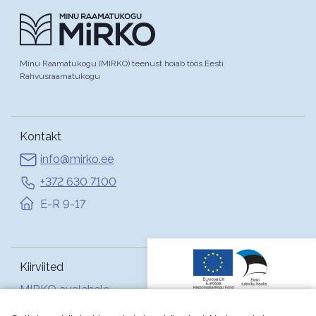
Minu Raamatukogu (MIRKO) teenust hoiab töös Eesti
Rahvusraamatukogu
Kontakt
info@mirko.ee
+372 630 7100
E-R 9-17
Kiirviited
MIRKO avalehele
Abi