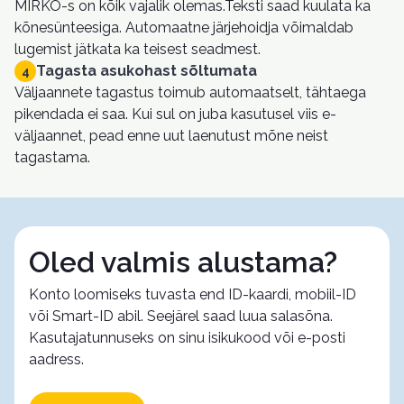
MIRKO-s on kõik vajalik olemas.Teksti saad kuulata ka
kõnesünteesiga. Automaatne järjehoidja võimaldab
lugemist jätkata ka teisest seadmest.
Tagasta asukohast sõltumata
4
Väljaannete tagastus toimub automaatselt, tähtaega
pikendada ei saa. Kui sul on juba kasutusel viis e-
väljaannet, pead enne uut laenutust mõne neist
tagastama.
Oled valmis alustama?
Konto loomiseks tuvasta end ID-kaardi, mobiil-ID
või Smart-ID abil. Seejärel saad luua salasõna.
Kasutajatunnuseks on sinu isikukood või e-posti
aadress.