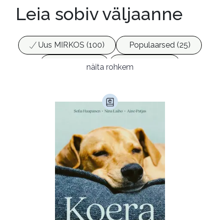
Leia sobiv väljaanne
Uus MIRKOS (100)
Populaarsed (25)
Ajakirjad (17)
Ajalugu (165)
näita rohkem
Armastusromaanid (293)
Audioperioodika
Biograafiad (229)
Eesti kirjandus (1774)
Ettevõtlus (30)
Filoloogia (121)
Filosoofia (146)
Geograafia (65)
Haridus (20)
Ilukirjandus (4255)
Juhtimine (23)
Kodu ja aed (38)
Krimi ja põnevik (1284)