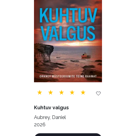
Õppekirjandus (48)
Ühiskond (168)
Kuhtuv valgus
Aubrey, Daniel
2026