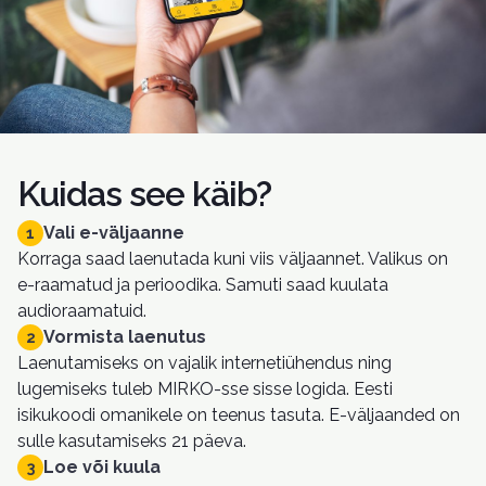
Kuidas see käib?
Vali e-väljaanne
1
Korraga saad laenutada kuni viis väljaannet. Valikus on
e-raamatud ja perioodika. Samuti saad kuulata
audioraamatuid.
Vormista laenutus
2
Laenutamiseks on vajalik internetiühendus ning
lugemiseks tuleb MIRKO-sse sisse logida. Eesti
isikukoodi omanikele on teenus tasuta. E-väljaanded on
sulle kasutamiseks 21 päeva.
Loe või kuula
3