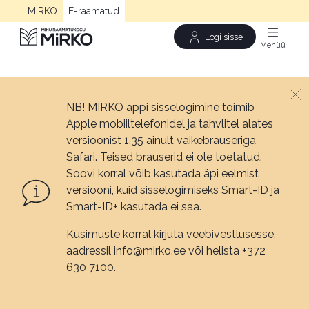
MIRKO
E-raamatud
Logi sisse
Men
NB! MIRKO äppi sisselogimine toimib
Apple mobiiltelefonidel ja tahvlitel alates
versioonist 1.35 ainult vaikebrauseriga
Safari. Teised brauserid ei ole toetatud.
Soovi korral võib kasutada äpi eelmist
versiooni, kuid sisselogimiseks Smart-ID ja
Smart-ID+ kasutada ei saa.
Küsimuste korral kirjuta veebivestlusesse,
aadressil info@mirko.ee või helista +372
630 7100.