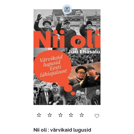
Nii oli : värvikaid lugusid