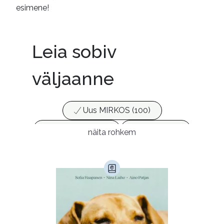
esimene!
Leia sobiv
väljaanne
Uus MIRKOS (100)
Populaarsed (25)
Ajakirjad (17)
näita rohkem
Ajalugu (165)
Armastusromaanid (292)
Audioperioodika
Biograafiad (229)