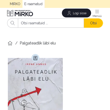
MIRKO
E-raamatud
Logi sisse
Men
Otsi
/
Palgateadlik läbi elu