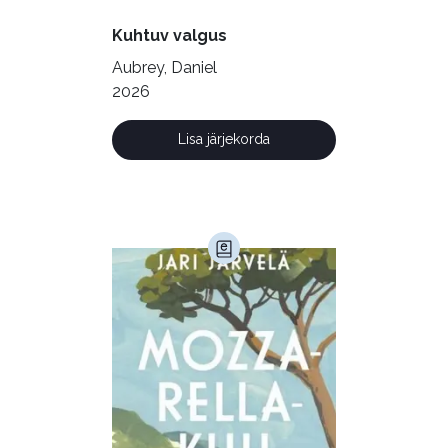
Õppekirjandus (48)
Kuhtuv valgus
Ühiskond (168)
Aubrey, Daniel
2026
Lisa järjekorda