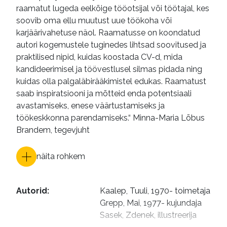
raamatut lugeda eelkõige tööotsijal või töötajal, kes
soovib oma ellu muutust uue töökoha või
karjäärivahetuse näol. Raamatusse on koondatud
autori kogemustele tuginedes lihtsad soovitused ja
praktilised nipid, kuidas koostada CV-d, mida
kandideerimisel ja töövestlusel silmas pidada ning
kuidas olla palgaläbirääkimistel edukas. Raamatust
saab inspiratsiooni ja mõtteid enda potentsiaali
avastamiseks, enese väärtustamiseks ja
töökeskkonna parendamiseks.“ Minna-Maria Lõbus
Brandem, tegevjuht
näita rohkem
Autorid
:
Kaalep, Tuuli, 1970- toimetaja

Grepp, Mai, 1977- kujundaja

Sasek, Zdenek, illustreerija