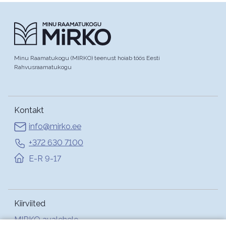
Minu Raamatukogu (MIRKO) teenust hoiab töös Eesti
Rahvusraamatukogu
Kontakt
info@mirko.ee
+372 630 7100
E-R 9-17
Kiirviited
MIRKO avalehele