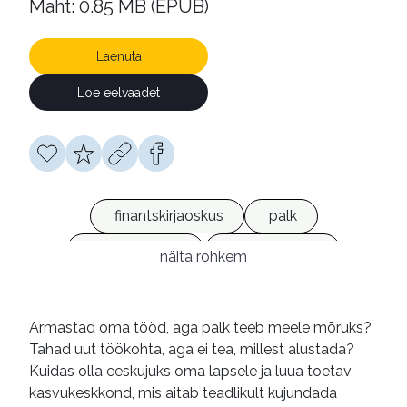
Maht: 0.85 MB (EPUB)
Laenuta
Loe eelvaadet
finantskirjaoskus
palk
enesehinnang
käsiraamatud
näita rohkem
e-raamatud
Armastad oma tööd, aga palk teeb meele mõruks?
Tahad uut töökohta, aga ei tea, millest alustada?
Kuidas olla eeskujuks oma lapsele ja luua toetav
kasvukeskkond, mis aitab teadlikult kujundada