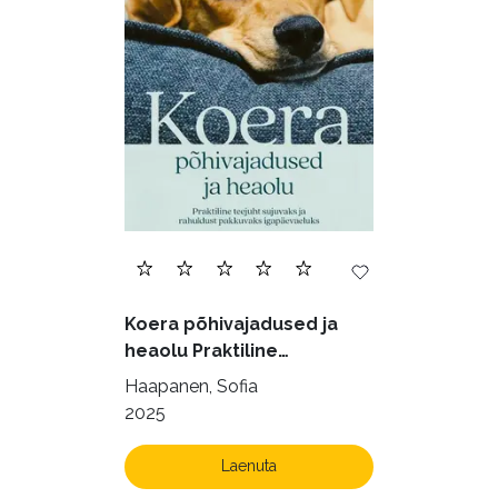
Eesti kirjandus (1773)
Ettevõtlus (30)
Filoloogia (121)
Filosoofia (146)
Geograafia (65)
Haridus (20)
Ilukirjandus (4254)
Juhtimine (23)
Kodu ja aed (38)
Koera põhivajadused ja
Krimi ja põnevik (1284)
heaolu Praktiline
käsiraamat sujuvaks ja
Kultuur ja teadus (45)
Haapanen, Sofia
rahuldust pakkuvaks
2025
Kunst ja looming (86)
igapäevaeluks
Laste- ja noortekirjandus (580)
Laenuta