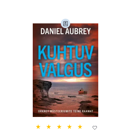
Loodus (54)
Loodusteadus (32)
Luule (75)
Maamajandus (24)
Majandus (34)
Perioodika (15)
Psühholoogia (184)
Rahandus (47)
Religioon (107)
Siseturvalisus (34)
Sport (52)
Tehnika (6)
Telekommunikatsioon (9)
Tervis (147)
Transport (8)
Ulme ja fantaasia (244)
Vabakasutus (423)
Õigus (22)