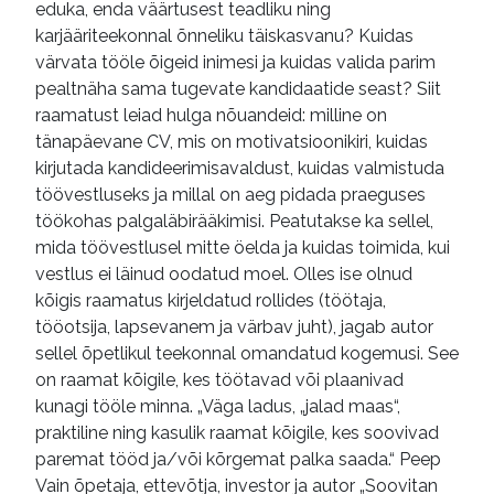
eduka, enda väärtusest teadliku ning
karjääriteekonnal õnneliku täiskasvanu? Kuidas
värvata tööle õigeid inimesi ja kuidas valida parim
pealtnäha sama tugevate kandidaatide seast? Siit
raamatust leiad hulga nõuandeid: milline on
tänapäevane CV, mis on motivatsioonikiri, kuidas
kirjutada kandideerimisavaldust, kuidas valmistuda
töövestluseks ja millal on aeg pidada praeguses
töökohas palgaläbirääkimisi. Peatutakse ka sellel,
mida töövestlusel mitte öelda ja kuidas toimida, kui
vestlus ei läinud oodatud moel. Olles ise olnud
kõigis raamatus kirjeldatud rollides (töötaja,
tööotsija, lapsevanem ja värbav juht), jagab autor
sellel õpetlikul teekonnal omandatud kogemusi. See
on raamat kõigile, kes töötavad või plaanivad
kunagi tööle minna. „Väga ladus, „jalad maas“,
praktiline ning kasulik raamat kõigile, kes soovivad
paremat tööd ja/või kõrgemat palka saada.“ Peep
Vain õpetaja, ettevõtja, investor ja autor „Soovitan