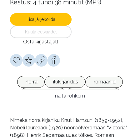
Kestus: 4 tundi 38 minutit (MP3)
Lisa järjekorda
Kuula eelvaadet
Osta kirjastajalt
norra
ilukirjandus
romaanid
heliraamatud
võrguväljaanded
näita rohkem
Nimeka norra kirjaniku Knut Hamsuni (1859-1952),
Nobeli laureaadi (1920) noorpõlveromaan "Victoria"
(1898), Henrik Sepamaa uues tõlkes. Romaan