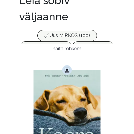
Leia sobiv
väljaanne
Uus MIRKOS (100)
Populaarsed (25)
Ajakirjad (17)
näita rohkem
Ajalugu (165)
Armastusromaanid (291)
Audioperioodika
Biograafiad (228)
Eesti kirjandus (1773)
Ettevõtlus (30)
Filoloogia (121)