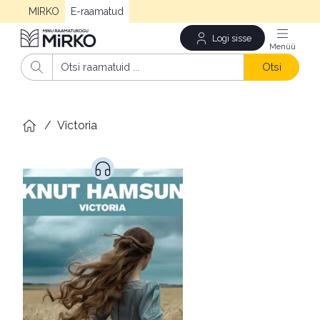
MIRKO
E-raamatud
Logi sisse
Men
Otsi
/
Victoria