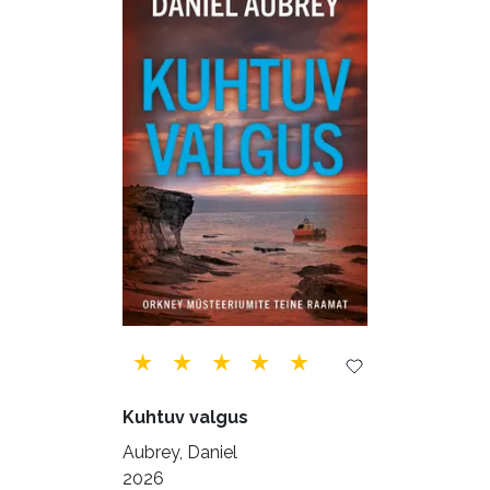
Majandus (34)
Perioodika (15)
Psühholoogia (183)
Rahandus (46)
Religioon (107)
Siseturvalisus (34)
Sport (52)
Tehnika (6)
Telekommunikatsioon (9)
Tervis (147)
Transport (8)
Ulme ja fantaasia (244)
Vabakasutus (423)
Õigus (22)
Kuhtuv valgus
Õppekirjandus (48)
Aubrey, Daniel
2026
Ühiskond (168)