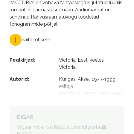
"VICTORIA" on vohava fantaasiaga kirjutatud lüürilis-
romantiline armastusromaan. Audioraamat on
sündinud Rahvusraamatukogu toodetud
fonogrammide põhjal.
näita rohkem
Pealkirjad
:
Victoria. Eesti keeles

Victoria
Autorid
:
Küngas, Aksel, 1933-1999, 
esitaja

Sepamaa, Henrik, 1905-1990, 
tõlkija
DIGAR
Väljaannet ei ole Kultuuripärandi portaalis