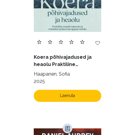
Filosoofia (145)
Geograafia (65)
Haridus (20)
Ilukirjandus (4256)
Juhtimine (23)
Kodu ja aed (38)
Koera põhivajadused ja
Krimi ja põnevik (1288)
heaolu Praktiline
käsiraamat sujuvaks ja
Kultuur ja teadus (45)
Haapanen, Sofia
rahuldust pakkuvaks
2025
Kunst ja looming (86)
igapäevaeluks
Laste- ja noortekirjandus (581)
Laenuta
Loodus (54)
Loodusteadus (32)
Luule (75)
Maamajandus (24)