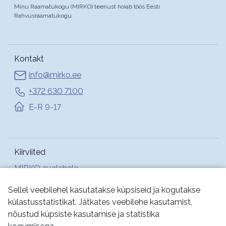
Minu Raamatukogu (MIRKO) teenust hoiab töös Eesti
Rahvusraamatukogu
Kontakt
info@mirko.ee
+372 630 7100
E-R 9-17
Kiirviited
MIRKO avalehele
Abi
Sellel veebilehel kasutatakse küpsiseid ja kogutakse
külastusstatistikat. Jätkates veebilehe kasutamist,
nõustud küpsiste kasutamise ja statistika
Jälgi meid: