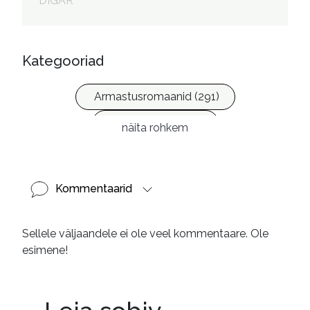
DIGAR
Kategooriad
Armastusromaanid (291)
Ilukirjandus (4256)
näita rohkem
Kommentaarid
Sellele väljaandele ei ole veel kommentaare. Ole
esimene!