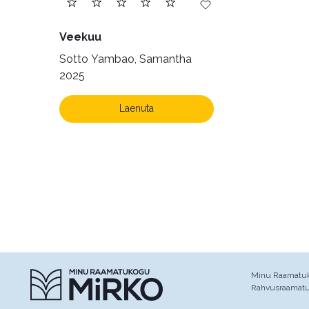
Veekuu
Sotto Yambao, Samantha
2025
Laenuta
Minu Raamatuko
Rahvusraamat