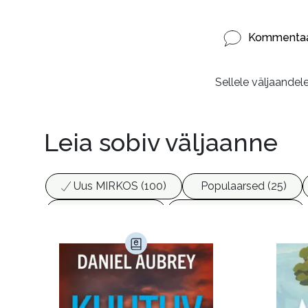
Kommentaa
Sellele väljaandel
Leia sobiv väljaanne
Uus MIRKOS (100)
Populaarsed (25)
Biograafiad (229)
Eesti kirjandus (1775)
Haridus (20)
Ilukirjandus (4255)
Juht
Kunst ja looming (86)
Laste- ja noortekirj
Maamajandus (24)
Majandus (34)
P