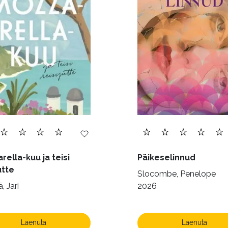
a (6)
Telekommunikatsioon (9)
Tervis (147)
)
Õigus (22)
Õppekirjandus (48)
Ühiskond (
rella-kuu ja teisi
Päikeselinnud
utte
Slocombe, Penelope
, Jari
2026
Laenuta
Laenuta