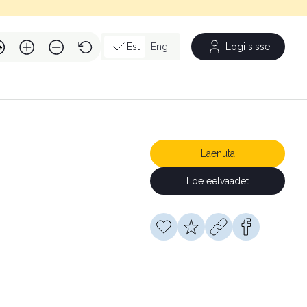
Est
Eng
Logi sisse
Laenuta
Loe eelvaadet