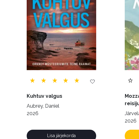
Siseturvalisus (34)
Sport (52)
Tehnik
Ulme ja fantaasia (244)
Vabakasutus (423
Kuhtuv valgus
Mozza
reisij
Aubrey, Daniel
2026
Järvelä
2026
Lisa järjekorda