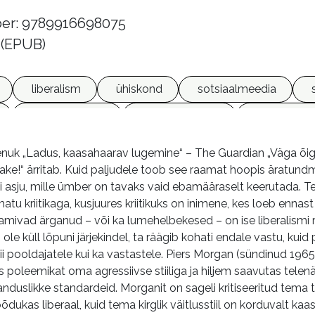
er: 9789916698075
 (EPUB)
liberalism
ühiskond
sotsiaalmeedia
silmakirjalikkus
virgumiskultuur
koroonakrii
uk „Ladus, kaasahaarav lugemine“ – The Guardian „Väga õigea
ake!“ ärritab. Kuid paljudele toob see raamat hoopis äratundm
si asju, mille ümber on tavaks vaid ebamääraselt keerutada. 
u kriitikaga, kusjuures kriitikuks on inimene, kes loeb ennast 
laamivad ärganud – või ka lumehelbekesed – on ise liberalis
le küll lõpuni järjekindel, ta räägib kohati endale vastu, kuid
nii pooldajatele kui ka vastastele. Piers Morgan (sündinud 1965
s poleemikat oma agressiivse stiiliga ja hiljem saavutas tel
janduslikke standardeid. Morganit on sageli kritiseeritud tema t
kas liberaal, kuid tema kirglik väitlusstiil on korduvalt k