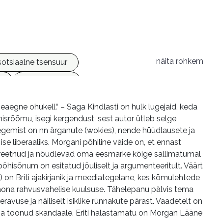
näita rohkem
sotsiaalne tsensuur
s
e-raamatud
egne ohukell.“ – Saga Kindlasti on hulk lugejaid, keda
isrõõmu, isegi kergendust, sest autor ütleb selge
Tegemist on nn ärganute (wokies), nende hüüdlausete ja
ise liberaaliks. Morgani põhiline väide on, et ennast
mi reetnud ja nõudlevad oma eesmärke kõige sallimatumal
 põhisõnum on esitatud jõuliselt ja argumenteeritult. Väärt
) on Briti ajakirjanik ja meediategelane, kes kõmulehtede
enäona rahvusvahelise kuulsuse. Tähelepanu pälvis tema
eravuse ja näiliselt isiklike rünnakute pärast. Vaadetelt on
aasa toonud skandaale. Eriti halastamatu on Morgan Lääne