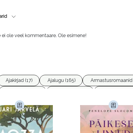
rid
e ei ole veel kommentaare. Ole esimene!
Ajakirjad (17)
Ajalugu (165)
Armastusromaanid 
Ettevõtlus (30)
Filoloogia (121)
Filosoofia (147
imine (23)
Kodu ja aed (38)
Krimi ja põnevik (1285
andus (580)
Loodus (53)
Loodusteadus (32)
erioodika (15)
Psühholoogia (185)
Rahandus (46)