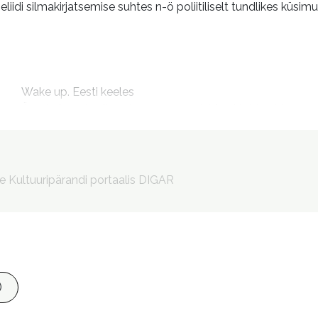
urieliidi silmakirjatsemise suhtes n-ö poliitiliselt tundlikes küsim
m
Wake up. Eesti keeles

Ärgake! : meie silmad on avanenud. Me ei tohi neid enam
Vahtre, Lauri 1960- tõlkija

Kõrgvee, Ede, 1941- toimetaja

Garshnek, Jan, 1981- kujundaja
le Kultuuripärandi portaalis DIGAR
)