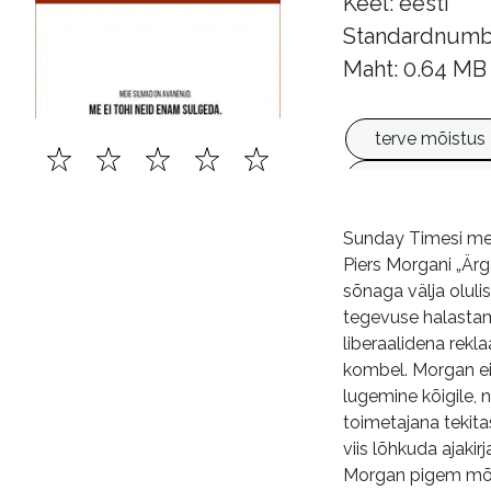
Keel: eesti
Standardnumb
Maht: 0.64 MB
terve mõistus
sõnavabadus
Sunday Timesi men
Piers Morgani „Ärg
sõnaga välja oluli
tegevuse halastamat
liberaalidena rek
kombel. Morgan ei o
lugemine kõigile, 
toimetajana tekita
viis lõhkuda ajakir
Morgan pigem mõõdu