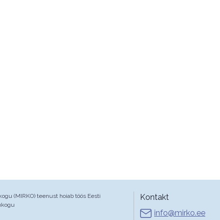
gu (MIRKO) teenust hoiab töös Eesti
Kontakt
ukogu
info@mirko.ee