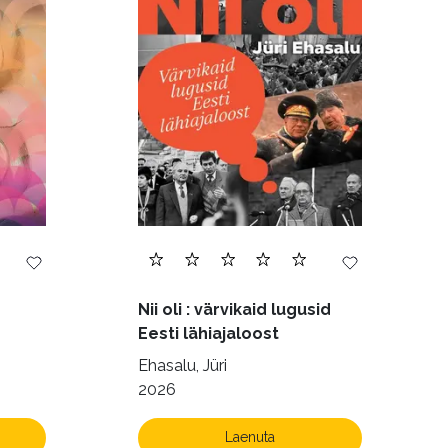
Transport (8)
168)
Nii oli : värvikaid lugusid
Eesti lähiajaloost
Ehasalu, Jüri
2026
Laenuta