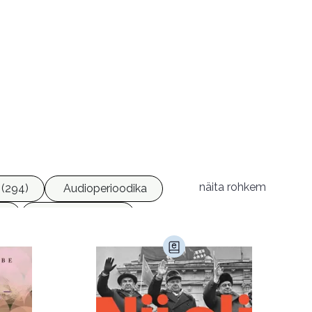
näita rohkem
(294)
Audioperioodika
)
Geograafia (65)
)
Kultuur ja teadus (45)
Luule (75)
Religioon (107)