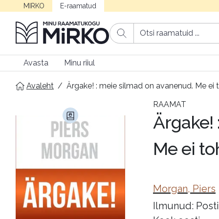
MIRKO
E-raamatud
Avasta
Minu riiul
Avaleht
/
Ärgake! : meie silmad on avanenud. Me ei 
RAAMAT
Ärgake! 
Me ei to
Morgan, Piers
Ilmunud: Posti