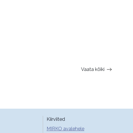
Vaata kõiki
Kiirviited
MIRKO avalehele