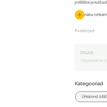
poliitilise ja kultu
näita rohke
Pealkirjad
:
Autorid
:
DIGAR
Väljaannet ei o
Kategooriad
Ühiskond (168