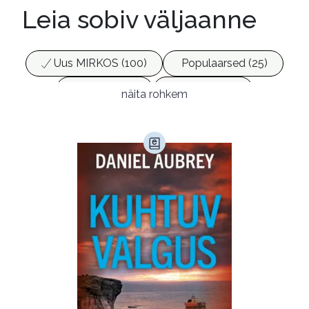
Leia sobiv väljaanne
Uus MIRKOS (100)
Populaarsed (25)
Ajakirjad (17)
Ajalugu (165)
näita rohkem
Armastusromaanid (294)
Audioperioodika
Biograafiad (229)
Eesti kirjandus (1775)
Ettevõtlus (30)
Filoloogia (121)
Filosoofia (147)
Geograafia (65)
Haridus (20)
Ilukirjandus (4255)
Juhtimine (23)
Kodu ja aed (38)
Krimi ja põnevik (1285)