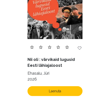
Nii oli : värvikaid lugusid
Eesti lähiajaloost
Ehasalu, Jüri
2026
Laenuta