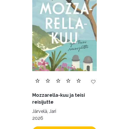
Õppekirjandus (48)
Ühiskond (168)
Mozzarella-kuu ja teisi
reisijutte
Järvelä, Jari
2026