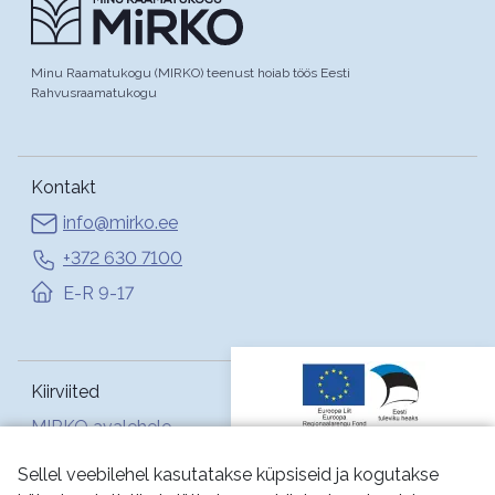
Minu Raamatukogu (MIRKO) teenust hoiab töös Eesti
Rahvusraamatukogu
Kontakt
info@mirko.ee
+372 630 7100
E-R 9-17
Kiirviited
MIRKO avalehele
Abi
Sellel veebilehel kasutatakse küpsiseid ja kogutakse