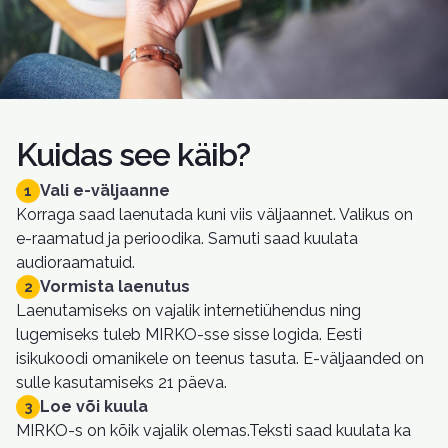
Kuidas see käib?
Vali e-väljaanne
1
Korraga saad laenutada kuni viis väljaannet. Valikus on
e-raamatud ja perioodika. Samuti saad kuulata
audioraamatuid.
Vormista laenutus
2
Laenutamiseks on vajalik internetiühendus ning
lugemiseks tuleb MIRKO-sse sisse logida. Eesti
isikukoodi omanikele on teenus tasuta. E-väljaanded on
sulle kasutamiseks 21 päeva.
Loe või kuula
3
MIRKO-s on kõik vajalik olemas.Teksti saad kuulata ka