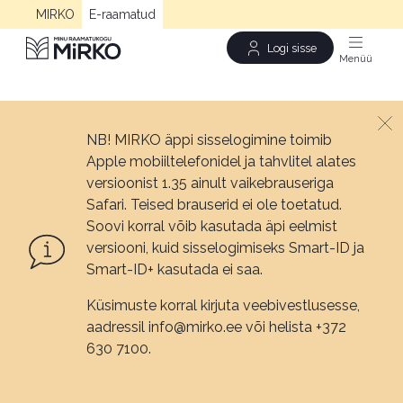
MIRKO
E-raamatud
Logi sisse
Men
NB! MIRKO äppi sisselogimine toimib
Apple mobiiltelefonidel ja tahvlitel alates
versioonist 1.35 ainult vaikebrauseriga
Safari. Teised brauserid ei ole toetatud.
Soovi korral võib kasutada äpi eelmist
versiooni, kuid sisselogimiseks Smart-ID ja
Smart-ID+ kasutada ei saa.
Küsimuste korral kirjuta veebivestlusesse,
aadressil info@mirko.ee või helista +372
630 7100.