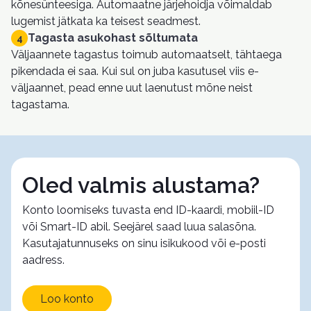
kõnesünteesiga. Automaatne järjehoidja võimaldab
lugemist jätkata ka teisest seadmest.
Tagasta asukohast sõltumata
4
Väljaannete tagastus toimub automaatselt, tähtaega
pikendada ei saa. Kui sul on juba kasutusel viis e-
väljaannet, pead enne uut laenutust mõne neist
tagastama.
Oled valmis alustama?
Konto loomiseks tuvasta end ID-kaardi, mobiil-ID
või Smart-ID abil. Seejärel saad luua salasõna.
Kasutajatunnuseks on sinu isikukood või e-posti
aadress.
Loo konto