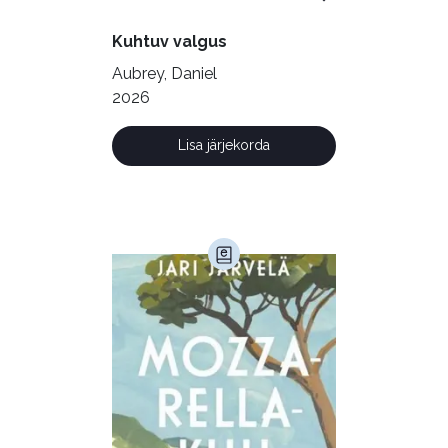
Vabakasutus (423)
Õigus (22)
Kuhtuv valgus
Õppekirjandus (48)
Aubrey, Daniel
2026
Ühiskond (168)
Lisa järjekorda