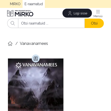
MIRKO
E-raamatud
Logi sisse
Men
Otsi
/
Vanavanamees