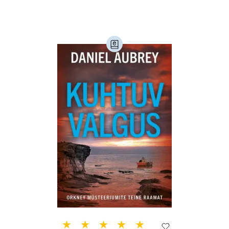
Loodus (54)
Loodusteadus (32)
Luule (75)
Maamajandus (24)
Majandus (34)
Perioodika (15)
Psühholoogia (184)
Rahandus (46)
Religioon (107)
Siseturvalisus (34)
Sport (52)
Tehnika (6)
Telekommunikatsioon (9)
Tervis (147)
Transport (8)
Ulme ja fantaasia (244)