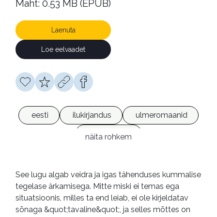
Maht: 0.53 MB (EPUB)
Laenuta
Loe eelvaadet
eesti
ilukirjandus
ulmeromaanid
e-raamatud
näita rohkem
See lugu algab veidra ja igas tähenduses kummalise
tegelase ärkamisega. Mitte miski ei temas ega
situatsioonis, milles ta end leiab, ei ole kirjeldatav
sõnaga &quot;tavaline&quot;, ja selles mõttes on