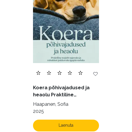
Eesti kirjandus (1772)
Ettevõtlus (30)
Filoloogia (121)
Filosoofia (146)
Geograafia (65)
Haridus (20)
Ilukirjandus (4255)
Juhtimine (23)
Kodu ja aed (38)
Koera põhivajadused ja
Krimi ja põnevik (1285)
heaolu Praktiline
käsiraamat sujuvaks ja
Kultuur ja teadus (45)
Haapanen, Sofia
rahuldust pakkuvaks
2025
Kunst ja looming (86)
igapäevaeluks
Laste- ja noortekirjandus (581)
Laenuta