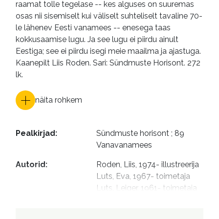
raamat tolle tegelase -- kes alguses on suuremas
osas nii sisemiselt kui väliselt suhteliselt tavaline 70-
le lähenev Eesti vanamees -- enesega taas
kokkusaamise lugu. Ja see lugu ei piirdu ainult
Eestiga; see ei piirdu isegi meie maailma ja ajastuga.
Kaanepilt Liis Roden. Sari: Sündmuste Horisont. 272
lk.
näita rohkem
Pealkirjad
:
Sündmuste horisont ; 89

Vanavanamees
Autorid
:
Roden, Liis, 1974- illustreerija

Luts, Eva, 1967- toimetaja

Luts, Leiger, 1961- toimetaja