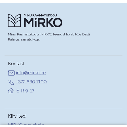
Minu Raamatukogu (MIRKO) teenust hoiab töös Eesti
Rahvusraamatukogu
Kontakt
info@mirko.ee
+372 630 7100
E-R 9-17
Kiirviited
MIRKO avalehele