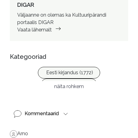
DIGAR
Väljaanne on olemas ka Kultuuripärandi
portaalis DIGAR
Vaata lähemalt
Kategooriad
Eesti kirjandus (1772)
Ilukirjandus (4255)
näita rohkem
Ulme ja fantaasia (244)
Kommentaarid
Arno