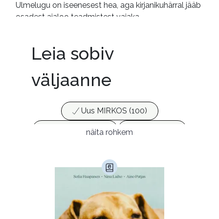
Ulmelugu on iseenesest hea, aga kirjanikuhärral jääb
osadest ajaloo teadmistest vajaka..
Leia sobiv
väljaanne
Uus MIRKOS (100)
Populaarsed (25)
Ajakirjad (17)
näita rohkem
Ajalugu (165)
Armastusromaanid (292)
Audioperioodika
Biograafiad (228)