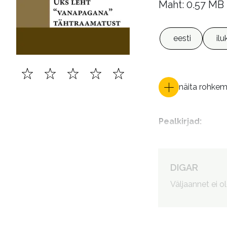
Maht: 0.57 MB
eesti
ilu
näita rohke
Pealkirjad
:
DIGAR
Väljaannet ei o