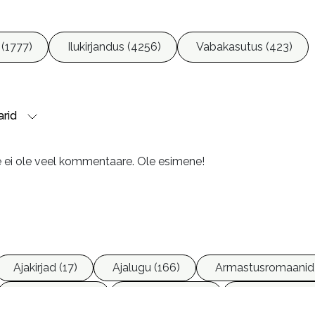
 (1777)
Ilukirjandus (4256)
Vabakasutus (423)
rid
e ei ole veel kommentaare. Ole esimene!
Ajakirjad (17)
Ajalugu (166)
Armastusromaanid
Ettevõtlus (30)
Filoloogia (121)
Filosoofia (14