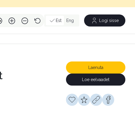
Est
Eng
Logi sisse
Laenuta
t
Loe eelvaadet