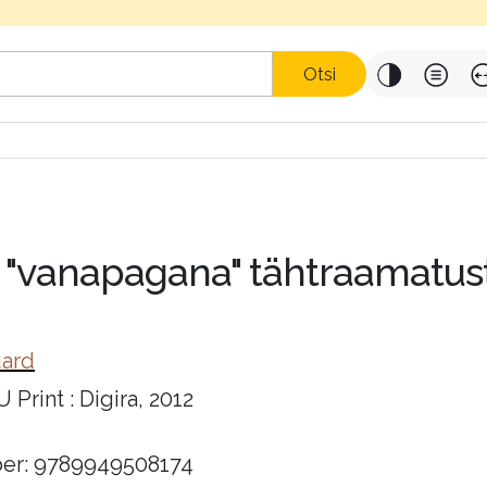
Otsi
t "vanapagana" tähtraamatus
uard
Print : Digira, 2012
er: 9789949508174