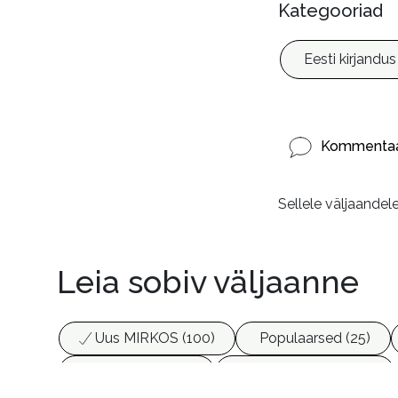
Kategooriad
Eesti kirjandus
Kommentaa
Sellele väljaandel
Leia sobiv väljaanne
Uus MIRKOS (100)
Populaarsed (25)
Biograafiad (229)
Eesti kirjandus (1777)