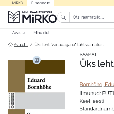
MIRKO
E-raamatud
Avasta
Minu riiul
Avaleht
/
Üks leht "vanapagana" tähtraamatust
RAAMAT
Üks leh
Bornhöhe, Ed
Ilmunud: FUTU 
Keel: eesti
Standardnumb