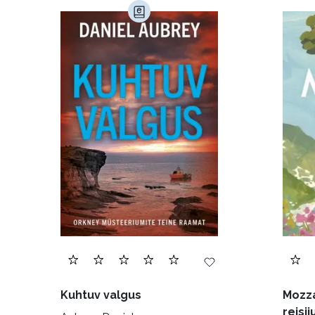
Haridus (20)
Ilukirjandus (4256)
Juht
Kunst ja looming (86)
Laste- ja noortekirj
Maamajandus (24)
Majandus (34)
P
Siseturvalisus (34)
Sport (52)
Tehnik
Ulme ja fantaasia (244)
Vabakasutus (423
Kuhtuv valgus
Mozza
reisij