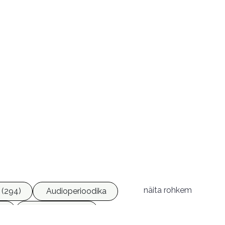
näita rohkem
 (294)
Audioperioodika
8)
Geograafia (65)