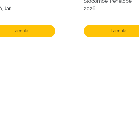
Slocombe, Penelope
, Jari
2026
Laenuta
Laenuta