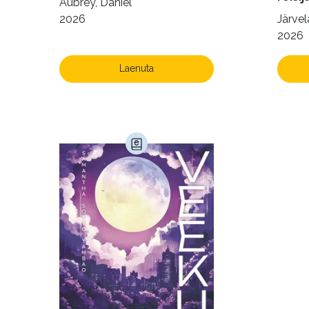
Aubrey, Daniel
2026
Järvelä
2026
Laenuta