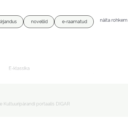
näita rohkem
kirjandus
novellid
e-raamatud
m
E-klassika

Üks leht "vanapagana" tähtraamatust [Võrguteavik]
le Kultuuripärandi portaalis DIGAR