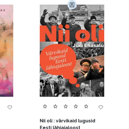
)
Kultuur ja teadus (45)
Luule (75)
Religioon (107)
Transport (8)
168)
Nii oli : värvikaid lugusid
Eesti lähiajaloost