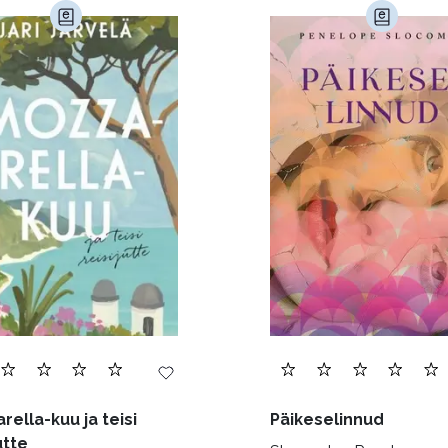
imine (23)
Kodu ja aed (38)
Krimi ja põnevik (1286
andus (581)
Loodus (53)
Loodusteadus (32)
erioodika (15)
Psühholoogia (187)
Rahandus (46)
a (6)
Telekommunikatsioon (9)
Tervis (147)
)
Õigus (22)
Õppekirjandus (48)
Ühiskond (
rella-kuu ja teisi
Päikeselinnud
utte