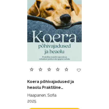
Biograafiad (228)
Eesti kirjandus (1773)
Ettevõtlus (30)
Filoloogia (121)
Filosoofia (145)
Geograafia (65)
Haridus (20)
Ilukirjandus (4256)
Juhtimine (23)
Kodu ja aed (38)
Koera põhivajadused ja
Krimi ja põnevik (1288)
heaolu Praktiline
käsiraamat sujuvaks ja
Kultuur ja teadus (45)
Haapanen, Sofia
rahuldust pakkuvaks
2025
Kunst ja looming (86)
igapäevaeluks