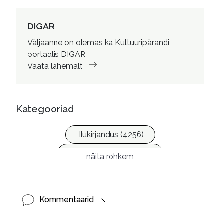
Autorid
:
Lemetti, Piret, 1967- tõlkija

Hanstin, Liivika, 1971- esitaja
DIGAR
Väljaanne on olemas ka Kultuuripärandi
portaalis DIGAR
Vaata lähemalt
Kategooriad
Ilukirjandus (4256)
Krimi ja põnevik (1288)
näita rohkem
Kommentaarid