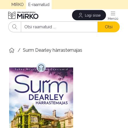
MIRKO
E-raamatud
Logi sisse
Men
Otsi
/
Surm Dearley härrastemajas