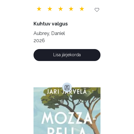
Ulme ja fantaasia (244)
Vabakasutus (423)
Õigus (22)
Kuhtuv valgus
Õppekirjandus (48)
Aubrey, Daniel
2026
Ühiskond (168)
Lisa järjekorda