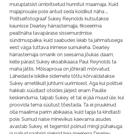
muruplatsist ümbritsetud hunnitut maamaja. Kuid
majaprouale pole antud seda koidikut näha …
Politseifotograaf Sukey Reynolds kutsutakse
kaunisse Dearley härrastemajja, fikseerima
pealtnäha tavapärase sissemurdmise
sündmuspaika, kuid saabudes leiab ta jahmatusega
eest väga tuttava inimese surnukeha. Dearley
härrastemaja omanik on seesama jõukas daam,
kelle pärast Sukey eksabikaasa Paul Reynolds ta
maha jättis. Mõisaproua on jõhkralt mõrvatud.
Lähedaste isiklike sidemete tõttu kõrvaldatakse
Sukey ametlikult juhtumi uurimisest. Aga kui politsei
hakkab süüdlast otsides järjest enam Paulile
keskenduma, taipab Sukey, et tal ei jää muud üle, kui
proovida tema süütust tõestada. Ta ei pruukinud
olla maailma parim abikaasa, kuid tapja ta kindlasti
pole. Surnud naise minevikus kaevama asudes
avastab Sukey, et tegemist polnud mingi pühakuga
ja paljud naabrid oleksid hea meelega Dearley