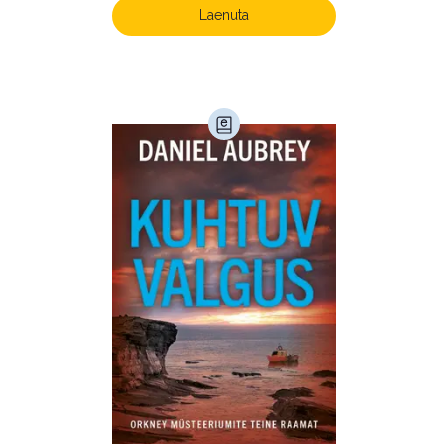
Laste- ja noortekirjandus (581)
Laenuta
Loodus (54)
Loodusteadus (32)
Luule (75)
Maamajandus (24)
Majandus (34)
Perioodika (15)
Psühholoogia (183)
Rahandus (46)
Religioon (107)
Siseturvalisus (34)
Sport (52)
Tehnika (6)
Telekommunikatsioon (9)
Tervis (147)
Transport (8)