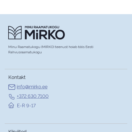
Minu Raamatukogu (MIRKO) teenust hoiab töös Eesti
Rahvusraamatukogu
Kontakt
info@mirko.ee
+372 630 7100
E-R 9-17
Kiirviited