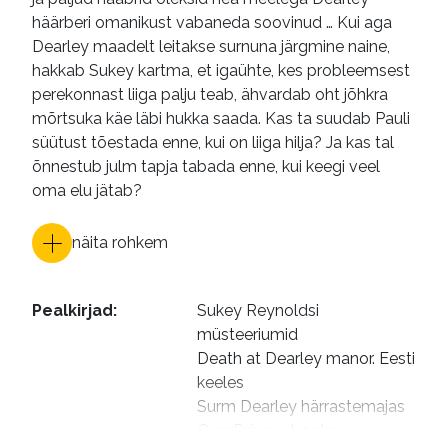
häärberi omanikust vabaneda soovinud … Kui aga
Dearley maadelt leitakse surnuna järgmine naine,
hakkab Sukey kartma, et igaühte, kes probleemsest
perekonnast liiga palju teab, ähvardab oht jõhkra
mõrtsuka käe läbi hukka saada. Kas ta suudab Pauli
süütust tõestada enne, kui on liiga hilja? Ja kas tal
õnnestub julm tapja tabada enne, kui keegi veel
oma elu jätab?
näita rohkem
Pealkirjad
:
Sukey Reynoldsi 
müsteeriumid

Death at Dearley manor. Eesti 
keeles

Surm Dearley härrastemajas

OverDrive e-books