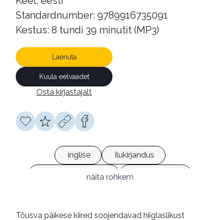
Keel: eesti
Standardnumber: 9789916735091
Kestus: 8 tundi 39 minutit (MP3)
Laenuta
Kuula eelvaadet
Osta kirjastajalt
inglise
ilukirjandus
kriminaalromaanid
heliraamatud
näita rohkem
võrguväljaanded
Tõusva päikese kiired soojendavad hiiglaslikust