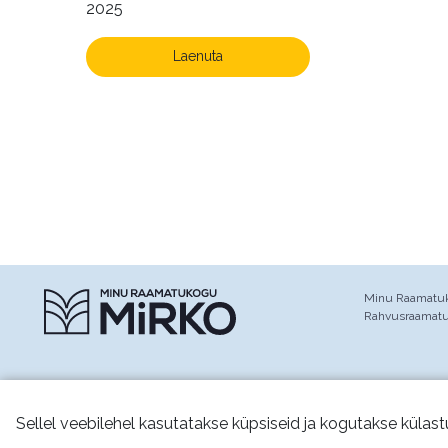
2025
Laenuta
Minu Raamatuko
Rahvusraamat
Sellel veebilehel kasutatakse küpsiseid ja kogutakse külast