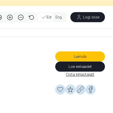
Est
Eng
Logi sisse
Laenuta
Loe eelvaadet
Osta kirjastajalt