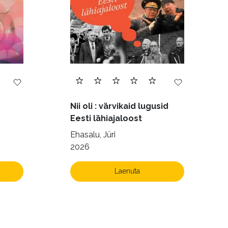
Nii oli : värvikaid lugusid
Eesti lähiajaloost
Ehasalu, Jüri
2026
Laenuta