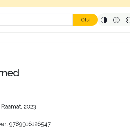
Otsi
smed
 Raamat, 2023
er: 9789916126547