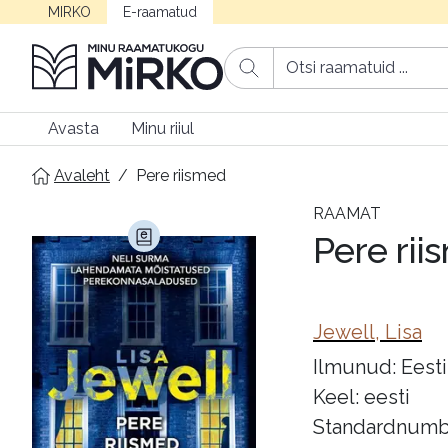
MIRKO
E-raamatud
Avasta
Minu riiul
Avaleht
/
Pere riismed
RAAMAT
Pere rii
Jewell, Lisa
Ilmunud: Eesti
Keel: eesti
Standardnumb