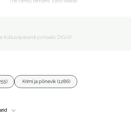
The family remains. Eesti keeles

Pere riismed
Mikk, Nele, 1983- tõlkija

Kork, Reeli, 1964- toimetaja

Ristmets, Anu, 1965- kujundaja

le Kultuuripärandi portaalis DIGAR
Elliott, Ceara, kujundaja
255)
Krimi ja põnevik (1286)
rid