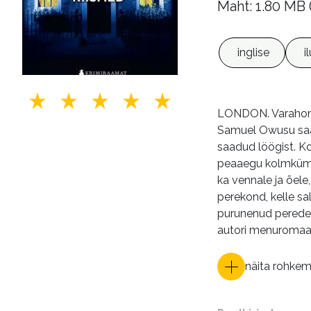
Maht: 1.80 MB
inglise
i
LONDON. Varahommi
Samuel Owusu saada
saadud löögist. Ko
peaaegu kolmkümme
ka vennale ja õel
perekond, kelle s
purunenud peredest
autori menuromaani
näita rohke