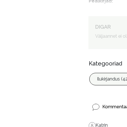
Pealkirjad
:
Autorid
:
DIGAR
Väljaannet ei o
Kategooriad
Ilukirjandus (4
Kommentaa
Katrin