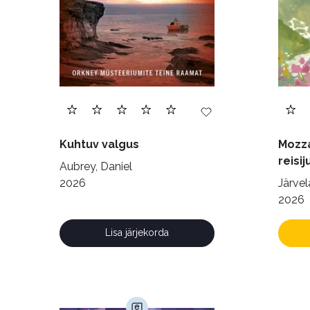
Kuhtuv valgus
Mozza
reisij
Aubrey, Daniel
2026
Järvelä
2026
Lisa järjekorda