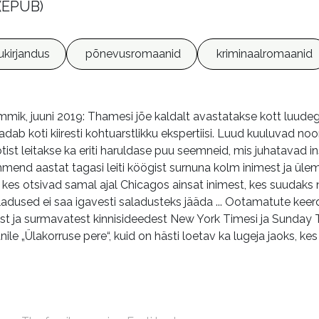
 (EPUB)
lukirjandus
põnevusromaanid
kriminaalromaanid
k, juuni 2019: Thamesi jõe kaldalt avastatakse kott luude
b koti kiiresti kohtuarstlikku ekspertiisi. Luud kuuluvad noo
tist leitakse ka eriti haruldase puu seemneid, mis juhatavad
nd aastat tagasi leiti köögist surnuna kolm inimest ja ülem
e, kes otsivad samal ajal Chicagos ainsat inimest, kes suuda
aladused ei saa igavesti saladusteks jääda ... Ootamatute k
 ja surmavatest kinnisideedest New York Timesi ja Sunday Time
le „Ülakorruse pere“, kuid on hästi loetav ka lugeja jaoks, kes
m