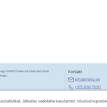
gu (MIRKO) teenust hoiab töös Eesti
Kontakt
ukogu
info@mirko.ee
+372 630 7100
E-R 9-17
usstatistikat. Jätkates veebilehe kasutamist, nõustud küpsist