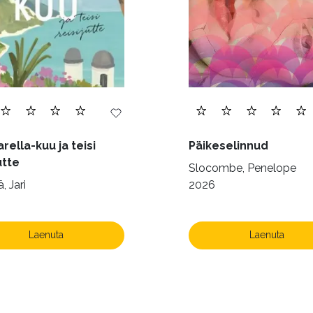
rella-kuu ja teisi
Päikeselinnud
utte
Slocombe, Penelope
, Jari
2026
Laenuta
Laenuta