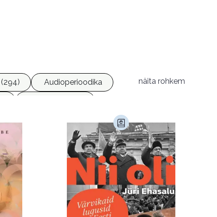
näita rohkem
(294)
Audioperioodika
8)
Geograafia (65)
)
Kultuur ja teadus (45)
Luule (75)
Religioon (107)
Transport (8)
168)