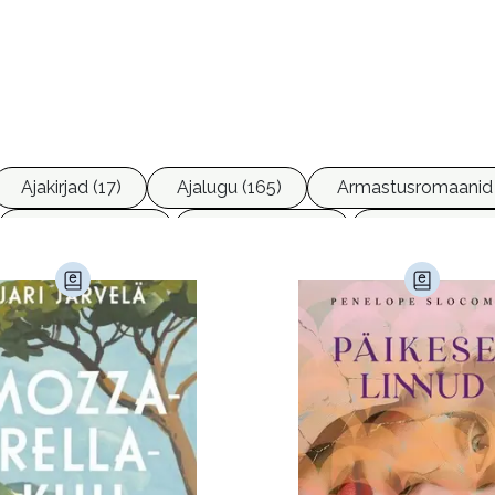
Ajakirjad (17)
Ajalugu (165)
Armastusromaanid 
Ettevõtlus (30)
Filoloogia (121)
Filosoofia (14
imine (23)
Kodu ja aed (38)
Krimi ja põnevik (1286
andus (581)
Loodus (53)
Loodusteadus (32)
erioodika (15)
Psühholoogia (186)
Rahandus (46)
a (6)
Telekommunikatsioon (9)
Tervis (147)
)
Õigus (22)
Õppekirjandus (48)
Ühiskond (