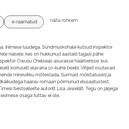
näita rohkem
e-raamatud
ga. Inimese luudega. Sündmuskohale kutsud inspektor
rele naisele, kes on hukkunud aastaid tagasi pähe
 inspektor Owusu Chelseas asuvasse häärberisse, kus
iselt korruselt elavana 10-kuine beebi. Vihjed osutavad
ks nende minevikku mõtestada. Surmad, mõistatused ja
eerdkäikudega haarav romaan põimunud elusaatustest,
si bestsellerite autorilt Lisa Jewellilt. Tegu on järjega
 esimese osaga tuttav ei ole.