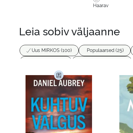
Haarav
Leia sobiv väljaanne
Uus MIRKOS (100)
Populaarsed (25)
Biograafiad (229)
Eesti kirjandus (1776)
Haridus (20)
Ilukirjandus (4255)
Juht
Kunst ja looming (86)
Laste- ja noortekirj
Maamajandus (24)
Majandus (34)
P
Siseturvalisus (34)
Sport (52)
Tehnik
Ulme ja fantaasia (243)
Vabakasutus (423