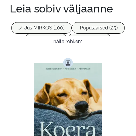
Leia sobiv väljaanne
Uus MIRKOS (100)
Populaarsed (25)
Ajakirjad (17)
Ajalugu (165)
näita rohkem
Armastusromaanid (293)
Audioperioodika
Biograafiad (229)
Eesti kirjandus (1774)
Ettevõtlus (30)
Filoloogia (121)
Filosoofia (146)
Geograafia (65)
Haridus (20)
Ilukirjandus (4254)
Juhtimine (23)
Kodu ja aed (38)
Krimi ja põnevik (1283)