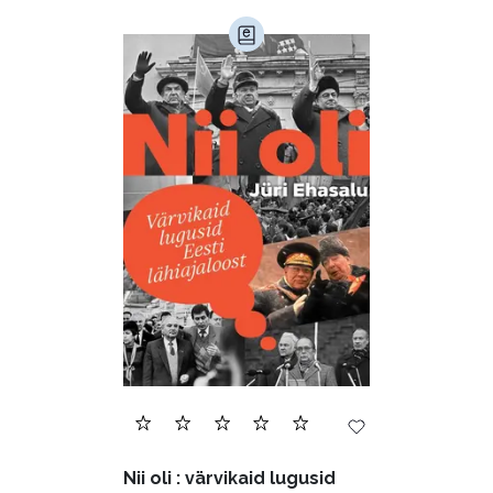
Nii oli : värvikaid lugusid