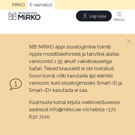
MIRKO
E-raamatud
Logi sisse
Men
NB! MIRKO äppi sisselogimine toimib
Apple mobiiltelefonidel ja tahvlitel alates
versioonist 1.35 ainult vaikebrauseriga
Safari. Teised brauserid ei ole toetatud.
Soovi korral võib kasutada äpi eelmist
versiooni, kuid sisselogimiseks Smart-ID ja
Smart-ID+ kasutada ei saa.
Küsimuste korral kirjuta veebivestlusesse,
aadressil info@mirko.ee või helista +372
630 7100.