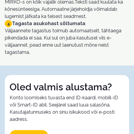
MIRKO-s on kõik vajalik olemas.Teksti saad kuulata ka
kõnesünteesiga. Automaatne järjehoidja võimaldab
lugemist jätkata ka teisest seadmest.
Tagasta asukohast sõltumata
4
Väljaannete tagastus toimub automaatselt, tähtaega
pikendada ei saa. Kui sul on juba kasutusel viis e-
väljaannet, pead enne uut laenutust mõne neist
tagastama.
Oled valmis alustama?
Konto loomiseks tuvasta end ID-kaardi, mobiil-ID
või Smart-ID abil. Seejärel saad luua salasõna.
Kasutajatunnuseks on sinu isikukood või e-posti
aadress.