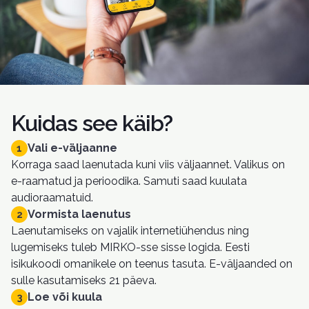
Kuidas see käib?
Vali e-väljaanne
1
Korraga saad laenutada kuni viis väljaannet. Valikus on
e-raamatud ja perioodika. Samuti saad kuulata
audioraamatuid.
Vormista laenutus
2
Laenutamiseks on vajalik internetiühendus ning
lugemiseks tuleb MIRKO-sse sisse logida. Eesti
isikukoodi omanikele on teenus tasuta. E-väljaanded on
sulle kasutamiseks 21 päeva.
Loe või kuula
3