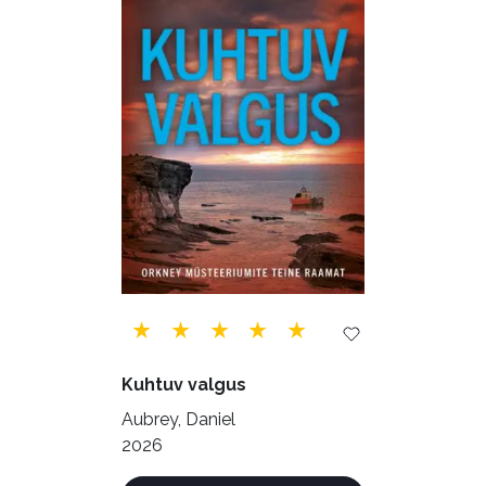
Õppekirjandus (48)
Ühiskond (168)
Kuhtuv valgus
Aubrey, Daniel
2026