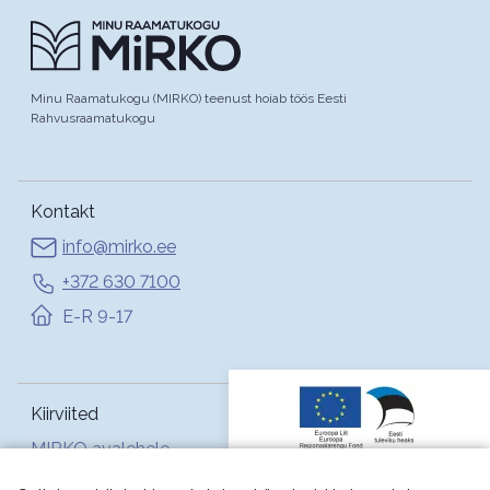
Minu Raamatukogu (MIRKO) teenust hoiab töös Eesti
Rahvusraamatukogu
Kontakt
info@mirko.ee
+372 630 7100
E-R 9-17
Kiirviited
MIRKO avalehele
Abi