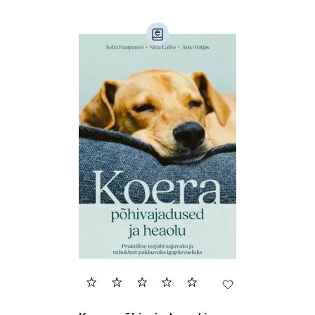
Ajalugu (165)
Armastusromaanid (292)
Audioperioodika
Biograafiad (229)
Eesti kirjandus (1773)
Ettevõtlus (30)
Filoloogia (121)
Filosoofia (146)
Geograafia (65)
Haridus (20)
Ilukirjandus (4258)
Juhtimine (23)
Kodu ja aed (38)