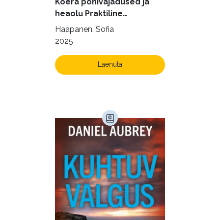
Koera põhivajadused ja
Krimi ja põnevik (1286)
heaolu Praktiline
käsiraamat sujuvaks ja
Kultuur ja teadus (45)
Haapanen, Sofia
rahuldust pakkuvaks
2025
Kunst ja looming (86)
igapäevaeluks
Laste- ja noortekirjandus (581)
Laenuta
Loodus (54)
Loodusteadus (32)
Luule (75)
Maamajandus (24)
Majandus (34)
Perioodika (15)
Psühholoogia (184)
Rahandus (47)
Religioon (107)
Siseturvalisus (34)
Sport (52)
Tehnika (6)