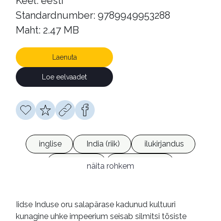
Keel: eesti
Standardnumber: 9789949953288
Maht: 2.47 MB
Laenuta
Loe eelvaadet
inglise
India (riik)
ilukirjandus
romaanid
e-raamatud
näita rohkem
Iidse Induse oru salapärase kadunud kultuuri
kunagine uhke impeerium seisab silmitsi tõsiste