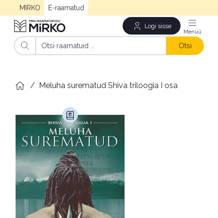
MIRKO
E-raamatud
Logi sisse
Men
Otsi
/
Meluha surematud Shiva triloogia I osa