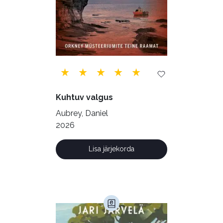
Telekommunikatsioon (9)
Tervis (147)
Transport (8)
Ulme ja fantaasia (244)
Vabakasutus (423)
Õigus (22)
Õppekirjandus (48)
Kuhtuv valgus
Ühiskond (168)
Aubrey, Daniel
2026
Lisa järjekorda