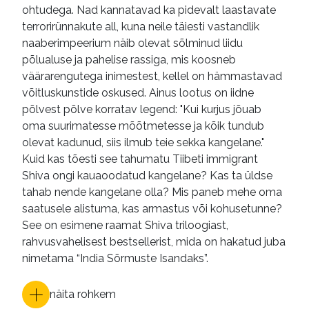
ohtudega. Nad kannatavad ka pidevalt laastavate
terrorirünnakute all, kuna neile täiesti vastandlik
naaberimpeerium näib olevat sõlminud liidu
põlualuse ja pahelise rassiga, mis koosneb
väärarengutega inimestest, kellel on hämmastavad
võitluskunstide oskused. Ainus lootus on iidne
põlvest põlve korratav legend: "Kui kurjus jõuab
oma suurimatesse mõõtmetesse ja kõik tundub
olevat kadunud, siis ilmub teie sekka kangelane."
Kuid kas tõesti see tahumatu Tiibeti immigrant
Shiva ongi kauaoodatud kangelane? Kas ta üldse
tahab nende kangelane olla? Mis paneb mehe oma
saatusele alistuma, kas armastus või kohusetunne?
See on esimene raamat Shiva triloogiast,
rahvusvahelisest bestsellerist, mida on hakatud juba
nimetama “India Sõrmuste Isandaks”.
näita rohkem