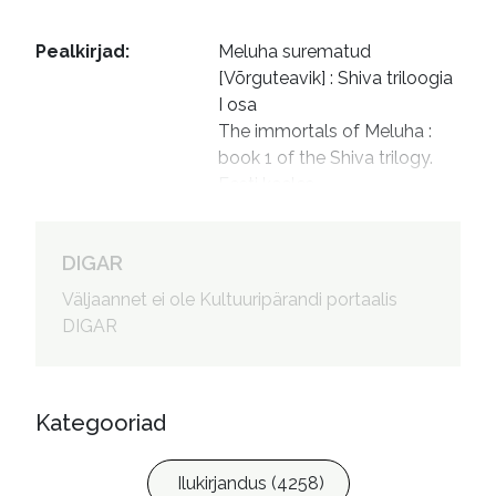
Pealkirjad
:
Meluha surematud 
[Võrguteavik] : Shiva triloogia 
I osa

The immortals of Meluha : 
book 1 of the Shiva trilogy. 
Eesti keeles
Autorid
:
Raitar, Agni, tõlkija

Raitar, Inga, 1966- toimetaja
DIGAR
Väljaannet ei ole Kultuuripärandi portaalis
DIGAR
Kategooriad
Ilukirjandus (4258)