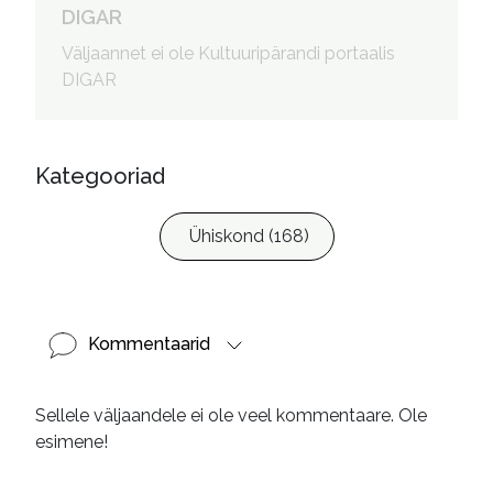
DIGAR
Väljaannet ei ole Kultuuripärandi portaalis
DIGAR
Kategooriad
Ühiskond (168)
Kommentaarid
Sellele väljaandele ei ole veel kommentaare. Ole
esimene!