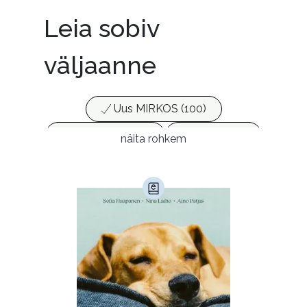
Leia sobiv
väljaanne
Uus MIRKOS (100)
Populaarsed (25)
Ajakirjad (17)
näita rohkem
Ajalugu (165)
Armastusromaanid (292)
Audioperioodika
Biograafiad (229)
Eesti kirjandus (1773)
Ettevõtlus (30)