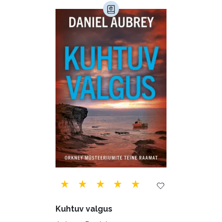
Maamajandus (24)
Majandus (34)
Perioodika (15)
Psühholoogia (184)
Rahandus (47)
Religioon (107)
Siseturvalisus (34)
Sport (52)
Tehnika (6)
Telekommunikatsioon (9)
Tervis (147)
Transport (8)
Ulme ja fantaasia (244)
Vabakasutus (423)
Õigus (22)
Õppekirjandus (48)
Kuhtuv valgus
Ühiskond (168)