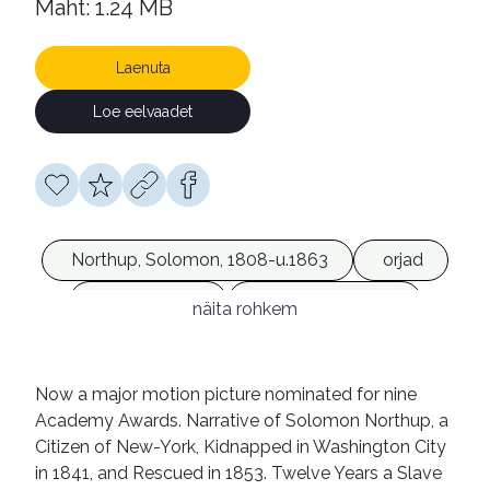
Maht: 1.24 MB
Laenuta
Loe eelvaadet
Northup, Solomon, 1808-u.1863
orjad
orjapidamine
afroameeriklased
näita rohkem
Louisiana (osariik)
Ameerika Ühendriigid
19. sajand
Now a major motion picture nominated for nine
Academy Awards. Narrative of Solomon Northup, a
mälestused
e-raamatud
Citizen of New-York, Kidnapped in Washington City
in 1841, and Rescued in 1853. Twelve Years a Slave