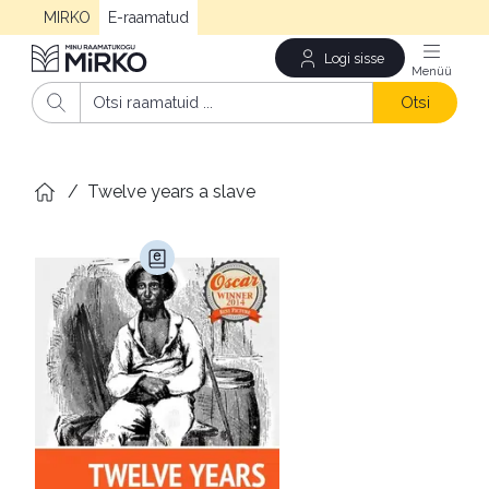
MIRKO
E-raamatud
Logi sisse
Men
Otsi
/
Twelve years a slave