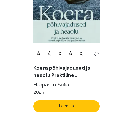
Filoloogia (121)
Filosoofia (146)
Geograafia (65)
Haridus (20)
Ilukirjandus (4255)
Juhtimine (23)
Kodu ja aed (38)
Koera põhivajadused ja
Krimi ja põnevik (1285)
heaolu Praktiline
käsiraamat sujuvaks ja
Kultuur ja teadus (45)
Haapanen, Sofia
rahuldust pakkuvaks
2025
Kunst ja looming (86)
igapäevaeluks
Laste- ja noortekirjandus (580)
Laenuta
Loodus (54)
Loodusteadus (32)
Luule (75)