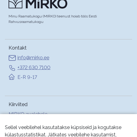
Minu Raamatukogu (MIRKO) teenust hoiab töös Eesti
Rahvusraamatukogu
Kontakt
info@mirko.ee
+372 630 7100
E-R 9-17
Kiirviited
MIRKO avalehele
Abi
Sellel veebilehel kasutatakse küpsiseid ja kogutakse
külastusstatistikat. Jätkates veebilehe kasutamist,