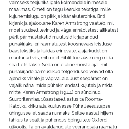
vaimseks teejuhiks igale kolmandale inimesele
maailmas. Ometi on tegu keeruka tekstiga, mille
kujunemislugu on pikk ja käänakuterohke. Briti
kirjanik ja ajaloolane Karen Armstrong vaatleb, mil
moel suuliselt levinud ja väga erinäolistest allikatest
pärit pärimustekstid muutusid kirjapandud
pühakirjaks, eri raamatutest koosnevaks kristluse
baastekstiks ja kuidas erinevatel ajajärkudel on
muutunud viis, mil moel Piiblit loetakse ning mida
sealt otsitakse. Seda on oluline mõista ajal, mil
pühakirjade äärmuslikud tõlgendused võivad olla
ajendiks vihale ja vägivallale. Just seepärast on
vajalik näha, mida pühakiri endast kujutab ja mida
mitte. Karen Armstrong (1944) on sündinud
Suurbritannias. 18aastaselt astus ta Rooma-
Katoliku kiriku alla kuuluvasse Püha Jeesuslapse
ühingusse, et saada nunnaks. Seitse aastat hiljem
lahkus ta sealt ja pühendus õpingutele Oxfordi
ülikoolis. Ta on avaldanud üle veerandsaja raamatu