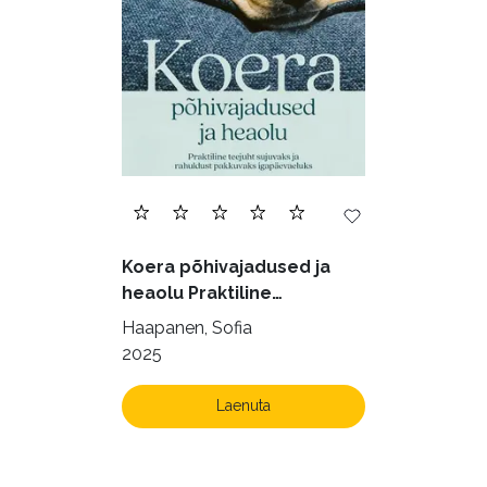
Filoloogia (121)
Filosoofia (146)
Geograafia (65)
Haridus (20)
Ilukirjandus (4257)
Juhtimine (23)
Kodu ja aed (38)
Koera põhivajadused ja
Krimi ja põnevik (1286)
heaolu Praktiline
käsiraamat sujuvaks ja
Kultuur ja teadus (45)
Haapanen, Sofia
rahuldust pakkuvaks
2025
Kunst ja looming (86)
igapäevaeluks
Laste- ja noortekirjandus (581)
Laenuta
Loodus (54)