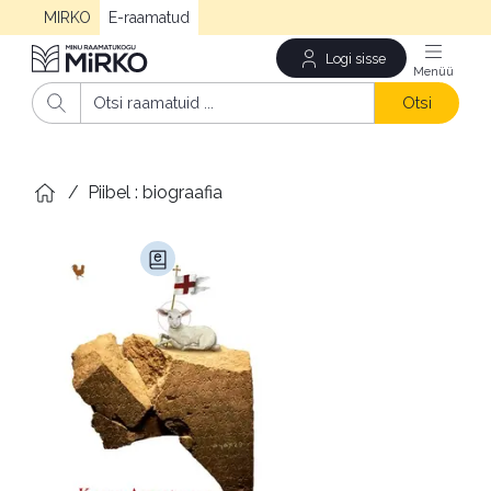
MIRKO
E-raamatud
Logi sisse
Men
Otsi
/
Piibel : biograafia