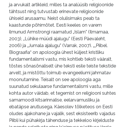
ja arvukalt artikleid, milles ta analüüsib religioonide
tähtsust ning tutvustab erinevate religioonide
ühiseid arusaamu. Neist olulisimaks peab ta
kaastunde põhimõtet. Eesti keeles on varem
ilmunud Armstrongi raamatud „Islam” (Ilmamaa,
2003), „Lühike müüdi ajalugu” (Eesti Päevaleht,
2006) ja „Jumala ajalugu” (Varrak, 2007). „„Piibel.
Biograafia“ on apoloogia ühest küljest kristliku
fundamentalismi vastu, mis kohtleb teksti vääralt,
tõstes sõnasõnaliselt ühe teksti esile teiste tekstide
arvelt, ja mistõttu toimub evangeeliumi jahmatav
moonutamine. Teisalt on see apoloogia aga
suunatud sekulaarse fundamentalismi vastu, mille
kohta autor väidab, et tegemist on religiooni suhtes
samamoodi kitsarinnalise, eelarvamusliku ja
ebatäpse arutlusega. Käesolev tõlketeos on Eesti
oludes ajakohane ja vajalik, sest eksisteerib vajadus
Piibli kui pühakirja tähenduse ja tekkeloo kirjelduste