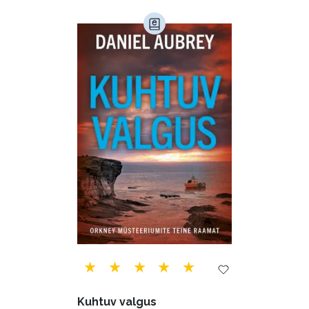
Loodusteadus (32)
Luule (75)
Maamajandus (24)
Majandus (34)
Perioodika (15)
Psühholoogia (184)
Rahandus (46)
Religioon (107)
Siseturvalisus (34)
Sport (52)
Tehnika (6)
Telekommunikatsioon (9)
Tervis (147)
Transport (8)
Ulme ja fantaasia (244)
Vabakasutus (423)
Õigus (22)
Kuhtuv valgus