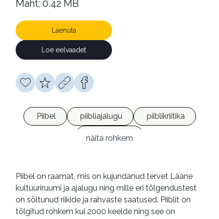
Maht: 0.42 MB
Laenuta
Loe eelvaadet
Piibel
piibliajalugu
piiblikriitika
e-raamatud
näita rohkem
Piibel on raamat, mis on kujundanud tervet Lääne
kultuuriruumi ja ajalugu ning mille eri tõlgendustest
on sõltunud riikide ja rahvaste saatused. Piiblit on
tõlgitud rohkem kui 2000 keelde ning see on