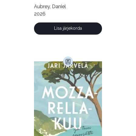
Õppekirjandus (48)
Aubrey, Daniel
2026
Ühiskond (168)
Lisa järjekorda