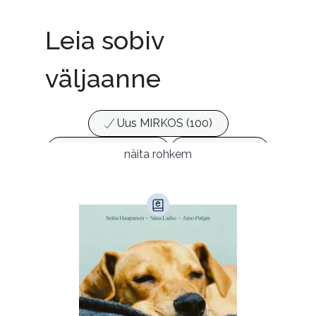
Leia sobiv
väljaanne
Uus MIRKOS (100)
Populaarsed (25)
Ajakirjad (17)
näita rohkem
Ajalugu (165)
Armastusromaanid (292)
Audioperioodika
Biograafiad (228)
Eesti kirjandus (1773)
Ettevõtlus (30)