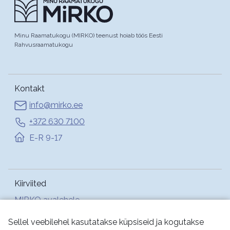
Minu Raamatukogu (MIRKO) teenust hoiab töös Eesti
Rahvusraamatukogu
Kontakt
info@mirko.ee
+372 630 7100
E-R 9-17
Kiirviited
MIRKO avalehele
Abi
Sellel veebilehel kasutatakse küpsiseid ja kogutakse