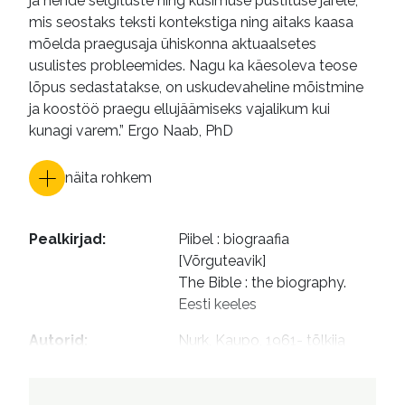
ja nende selgituste ning küsimuse püstituse järele,
mis seostaks teksti kontekstiga ning aitaks kaasa
mõelda praegusaja ühiskonna aktuaalsetes
usulistes probleemides. Nagu ka käesoleva teose
lõpus sedastatakse, on uskudevaheline mõistmine
ja koostöö praegu ellujäämiseks vajalikum kui
kunagi varem.” Ergo Naab, PhD
näita rohkem
Pealkirjad
:
Piibel : biograafia 
[Võrguteavik]

The Bible : the biography. 
Eesti keeles
Autorid
:
Nurk, Kaupo, 1961- tõlkija

Kiirend, Malle, toimetaja

Bassovskaja, Mari-Liis, 1977- 