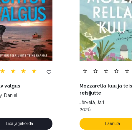
)
Õigus (22)
Õppekirjandus (48)
Ühiskond (
v valgus
Mozzarella-kuu ja teis
reisijutte
, Daniel
Järvelä, Jari
2026
Lisa järjekorda
Laenuta