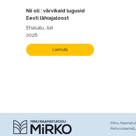
Nii oli : värvikaid lugusid
Eesti lähiajaloost
Ehasalu, Jüri
2026
Laenuta
Minu Raamatuko
Rahvusraamat