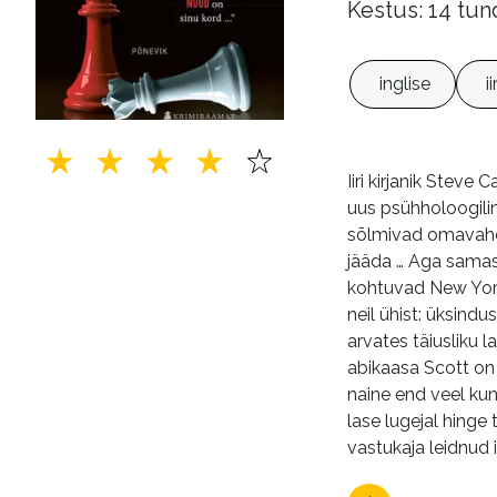
Kestus: 14 tun
inglise
ii
Iiri kirjanik Stev
uus psühholoogilin
sõlmivad omavahel 
jääda … Aga samas 
kohtuvad New Yorgi
neil ühist: üksin
arvates täiusliku 
abikaasa Scott on 
naine end veel kun
lase lugejal hing
vastukaja leidnud i