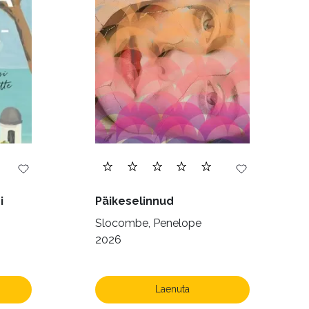
168)
i
Päikeselinnud
Slocombe, Penelope
2026
Laenuta