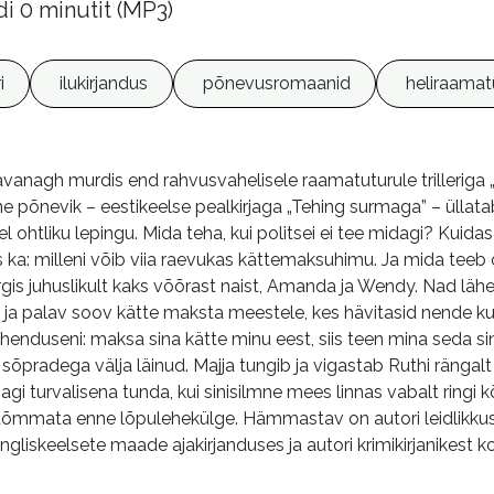
di 0 minutit (MP3)
ri
ilukirjandus
põnevusromaanid
heliraama
e Cavanagh murdis end rahvusvahelisele raamatuturule trilleriga
e põnevik – eestikeelse pealkirjaga „Tehing surmaga” – üllata
ohtliku lepingu. Mida teha, kui politsei ei tee midagi? Kuida
ka: milleni võib viia raevukas kättemaksuhimu. Ja mida teeb 
s juhuslikult kaks võõrast naist, Amanda ja Wendy. Nad lähev
dus ja palav soov kätte maksta meestele, kes hävitasid nende
lahenduseni: maksa sina kätte minu eest, siis teen mina seda s
sõpradega välja läinud. Majja tungib ja vigastab Ruthi ränga
agi turvalisena tunda, kui sinisilmne mees linnas vabalt rin
e tõmmata enne lõpulehekülge. Hämmastav on autori leidlikk
ngliskeelsete maade ajakirjanduses ja autori krimikirjanikest k