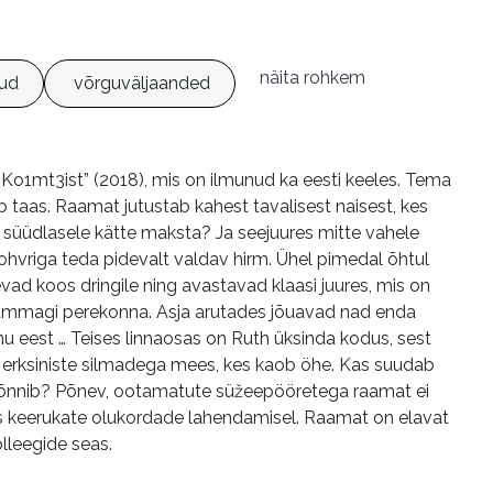
näita rohkem
tud
võrguväljaanded
 „Ko1mt3ist” (2018), mis on ilmunud ka eesti keeles. Tema
b taas. Raamat jutustab kahest tavalisest naisest, kes
s süüdlasele kätte maksta? Ja seejuures mitte vahele
ohvriga teda pidevalt valdav hirm. Ühel pimedal õhtul
ad koos dringile ning avastavad klaasi juures, mis on
 kummagi perekonna. Asja arutades jõuavad nad enda
inu eest … Teises linnaosas on Ruth üksinda kodus, sest
lt erksiniste silmadega mees, kes kaob öhe. Kas suudab
gi kõnnib? Põnev, ootamatute süžeepööretega raamat ei
us keerukate olukordade lahendamisel. Raamat on elavat
olleegide seas.