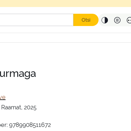
Otsi
surmaga
ve
 Raamat, 2025
er: 9789908511672