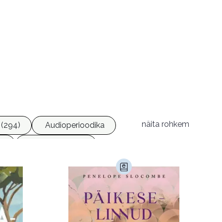
näita rohkem
(294)
Audioperioodika
6)
Geograafia (65)
)
Kultuur ja teadus (45)
Luule (75)
Religioon (107)
Transport (8)