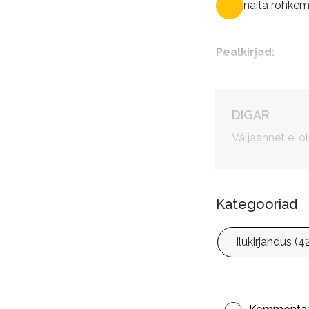
näita rohke
Pealkirjad
:
Autorid
:
DIGAR
Väljaannet ei o
Kategooriad
Ilukirjandus (4