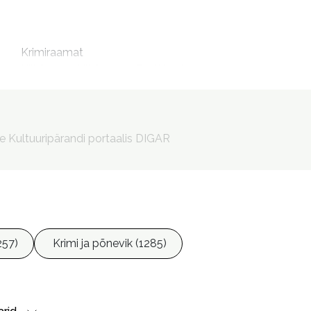
m
Krimiraamat

Kill for me, kill for you. Eesti keeles

Tehing surmaga
Öövel, Priit, 1980- esitaja

Riikoja, Kaja, tõlkija
le Kultuuripärandi portaalis DIGAR
257)
Krimi ja põnevik (1285)