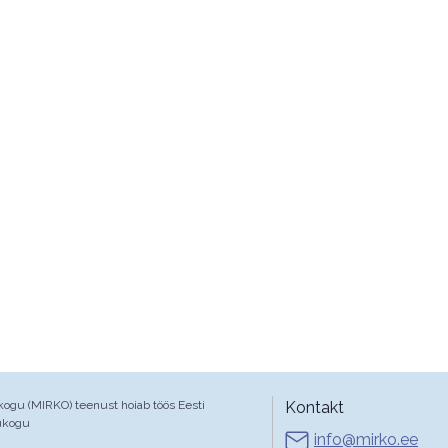
gu (MIRKO) teenust hoiab töös Eesti
Kontakt
ukogu
info@mirko.ee