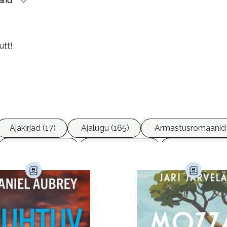
rid
utt!
line.
 mitu korda, aga lõpp oli eriti pöörane
Ajakirjad (17)
Ajalugu (165)
Armastusromaanid 
Ettevõtlus (30)
Filoloogia (121)
Filosoofia (14
imine (23)
Kodu ja aed (38)
Krimi ja põnevik (1285
andus (580)
Loodus (54)
Loodusteadus (32)
erioodika (15)
Psühholoogia (184)
Rahandus (47)
a (6)
Telekommunikatsioon (9)
Tervis (147)