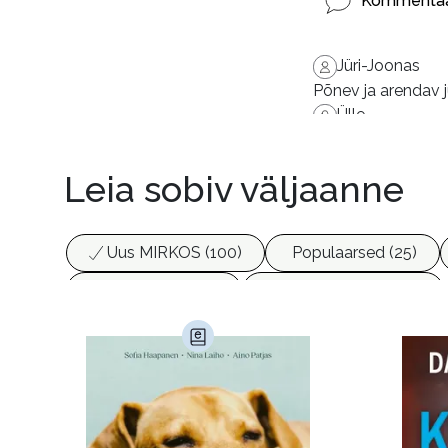
Kommentaa
Jüri-Joonas
Põnev ja arendav j
Ülle
Huvitav ja omanäo
Maria
Leia sobiv väljaanne
Lugu pööras ennast
Urmas
Põnev lugemine!
Uus MIRKOS (100)
Populaarsed (25)
Biograafiad (229)
Eesti kirjandus (1774)
Haridus (20)
Ilukirjandus (4257)
Juht
Kunst ja looming (86)
Laste- ja noortekirj
Maamajandus (24)
Majandus (34)
P
Siseturvalisus (34)
Sport (52)
Tehnik