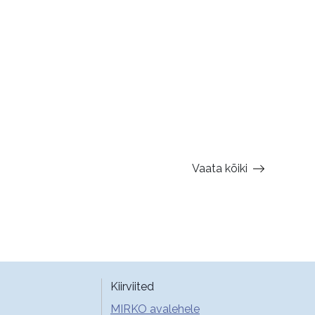
Vaata kõiki
Kiirviited
MIRKO avalehele