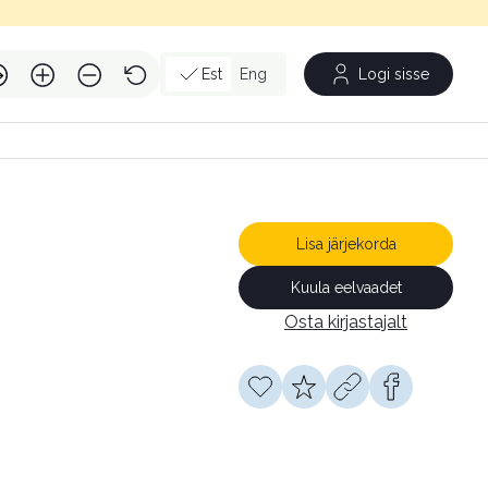
Est
Eng
Logi sisse
Lisa järjekorda
Kuula eelvaadet
Osta kirjastajalt