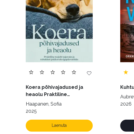
Ulme ja fantaasia (244)
Vabakasutus (423
Koera põhivajadused ja
Kuhtu
heaolu Praktiline
Aubrey
käsiraamat sujuvaks ja
Haapanen, Sofia
2026
rahuldust pakkuvaks
2025
igapäevaeluks
Laenuta