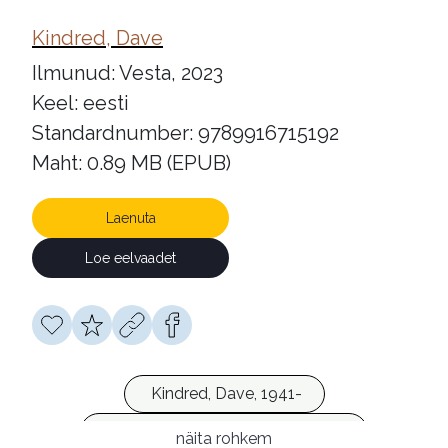
Kindred, Dave
Ilmunud: Vesta, 2023
Keel: eesti
Standardnumber: 9789916715192
Maht: 0.89 MB (EPUB)
Laenuta
Loe eelvaadet
Kindred, Dave, 1941-
Kindred, Jared Glenn, 1988-2014
näita rohkem