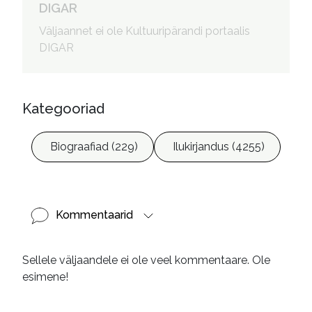
Kanarbik, Signe, 1969- 
DIGAR
kujundaja
Väljaannet ei ole Kultuuripärandi portaalis
DIGAR
Kategooriad
Biograafiad (229)
Ilukirjandus (4255)
Kommentaarid
Sellele väljaandele ei ole veel kommentaare. Ole
esimene!