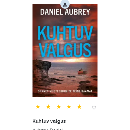
Maamajandus (24)
Majandus (34)
Perioodika (15)
Psühholoogia (184)
Rahandus (47)
Religioon (107)
Siseturvalisus (34)
Sport (52)
Tehnika (6)
Telekommunikatsioon (9)
Tervis (147)
Transport (8)
Ulme ja fantaasia (244)
Vabakasutus (423)
Õigus (22)
Õppekirjandus (48)
Kuhtuv valgus
Ühiskond (168)