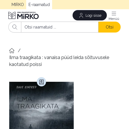
MIRKO
E-raamatud
Logi sisse
Men
Otsi
/
Ilma traagikata : vanaisa püüd leida sõltuvusele 
kaotatud poissi