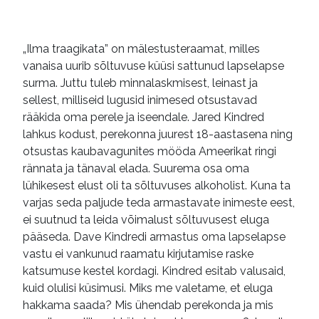
sõltlased
sõltuvushäired
alkoholism
peresuhted
„Ilma traagikata” on mälestusteraamat, milles
vanaisa uurib sõltuvuse küüsi sattunud lapselapse
ameerika
ilukirjandus
surma. Juttu tuleb minnalaskmisest, leinast ja
dokumentaalkirjandus
mälestused
sellest, milliseid lugusid inimesed otsustavad
rääkida oma perele ja iseendale. Jared Kindred
e-raamatud
lahkus kodust, perekonna juurest 18-aastasena ning
otsustas kaubavagunites mööda Ameerikat ringi
rännata ja tänaval elada. Suurema osa oma
lühikesest elust oli ta sõltuvuses alkoholist. Kuna ta
varjas seda paljude teda armastavate inimeste eest,
ei suutnud ta leida võimalust sõltuvusest eluga
pääseda. Dave Kindredi armastus oma lapselapse
vastu ei vankunud raamatu kirjutamise raske
katsumuse kestel kordagi. Kindred esitab valusaid,
kuid olulisi küsimusi. Miks me valetame, et eluga
hakkama saada? Mis ühendab perekonda ja mis