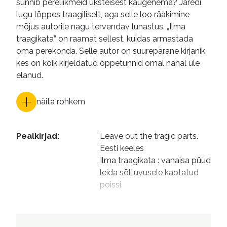
sunnib pereliikmeid üksteisest kaugenema? Jaredi
lugu lõppes traagiliselt, aga selle loo rääkimine
mõjus autorile nagu tervendav lunastus. „Ilma
traagikata” on raamat sellest, kuidas armastada
oma perekonda. Selle autor on suurepärane kirjanik,
kes on kõik kirjeldatud õppetunnid omal nahal üle
elanud.
näita rohkem
Pealkirjad
:
Leave out the tragic parts. 
Eesti keeles

Ilma traagikata : vanaisa püüd 
leida sõltuvusele kaotatud 
poissi
Autorid
:
Kirotar, Martin, 1987- tõlkija

Klein, Mari, 1979- toimetaja
