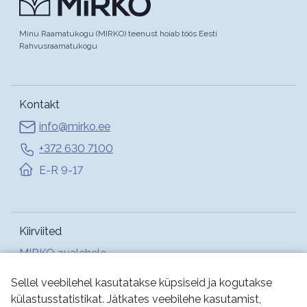
Minu Raamatukogu (MIRKO) teenust hoiab töös Eesti
Rahvusraamatukogu
Kontakt
info@mirko.ee
+372 630 7100
E-R 9-17
Kiirviited
MIRKO avalehele
Abi
Sellel veebilehel kasutatakse küpsiseid ja kogutakse
külastusstatistikat. Jätkates veebilehe kasutamist,