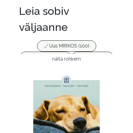
Leia sobiv
väljaanne
Uus MIRKOS (100)
Populaarsed (25)
Ajakirjad (17)
näita rohkem
Ajalugu (165)
Armastusromaanid (292)
Audioperioodika
Biograafiad (229)
Eesti kirjandus (1773)
Ettevõtlus (30)