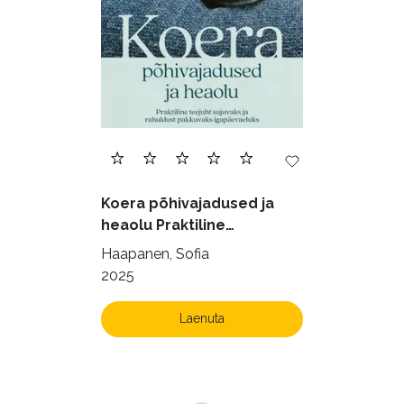
Filoloogia (121)
Filosoofia (146)
Geograafia (65)
Haridus (20)
Ilukirjandus (4255)
Juhtimine (23)
Kodu ja aed (38)
Koera põhivajadused ja
Krimi ja põnevik (1285)
heaolu Praktiline
käsiraamat sujuvaks ja
Kultuur ja teadus (45)
Haapanen, Sofia
rahuldust pakkuvaks
2025
Kunst ja looming (86)
igapäevaeluks
Laste- ja noortekirjandus (580)
Laenuta
Loodus (54)
Loodusteadus (32)
Luule (75)