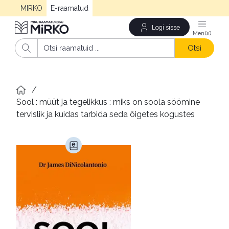
MIRKO
E-raamatud
Logi sisse
Men
Otsi
/
Sool : müüt ja tegelikkus : miks on soola söömine 
tervislik ja kuidas tarbida seda õigetes kogustes