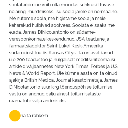
soolatarbimine võib olla moodus suhkrusõltuvuse
nõiaringi murdmiseks. Isu soola järele on normaalne.
Me nutame soola, me higistame soola ja meie
keharakud hulbivad soolvees. Soolata ei saaks me
elada. James DiNicolantonio on südame-
veresoonkonnale keskendunud USA teadlane ja
farmaatsiadoktor Saint Luke’i Kesk-Ameerika
südameinstituudis Kansas Citys. Ta on avaldanud
üle 200 teadustöö ja hulgaliselt meditsiiniteemalisi
artikleid väljaannetes New York Times, Forbes ja U.S.
News & World Report. Üle kümne aasta on ta olnud
ajakirja British Medical Journal kaastoimetaja. James
DiNicolantonio suur kirg tõenduspõhise toitumise
vastu on andnud palju ainest toitumisalaste
raamatute välja andmiseks.
näita rohkem