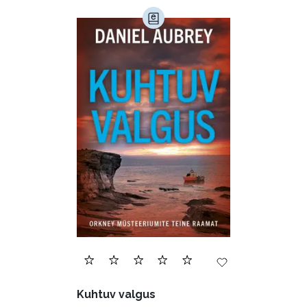
Armastusromaanid (294)
Audioperioodika
Biograafiad (229)
Eesti kirjandus (1777)
Ettevõtlus (30)
Filoloogia (121)
Filosoofia (148)
Geograafia (65)
Haridus (20)
Ilukirjandus (4256)
Juhtimine (23)
Kodu ja aed (38)
Kuhtuv valgus
Krimi ja põnevik (1286)