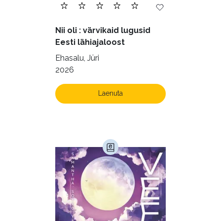
Nii oli : värvikaid lugusid
Eesti lähiajaloost
Ehasalu, Jüri
2026
Laenuta