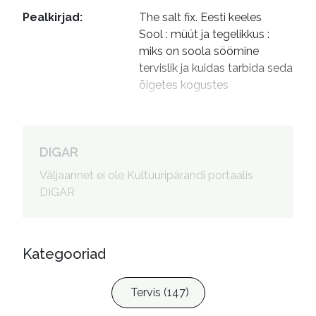
Pealkirjad
:
The salt fix. Eesti keeles

Sool : müüt ja tegelikkus : 
miks on soola söömine 
tervislik ja kuidas tarbida seda 
õigetes kogustes
Autorid
:
Edro, Evelin, 1984- tõlkija

Lina, Marju, toimetaja

Piibeleht, Ivi, 1966- kujundaja

DIGAR
Möll, Neeme, 1971- kujundaja

Väljaannet ei ole Kultuuripärandi portaalis
DiNicolantonio, Megan, 
DIGAR
fotograaf
Kategooriad
Tervis (147)