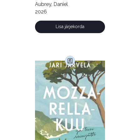
Aubrey, Daniel
Kultuur ja teadus (45)
2026
Kunst ja looming (86)
Lisa järjekorda
Laste- ja noortekirjandus (581)
Loodus (53)
Loodusteadus (32)
Luule (75)
Maamajandus (24)
Majandus (34)
Perioodika (15)
Psühholoogia (187)
Rahandus (46)
Religioon (107)
Siseturvalisus (34)
Sport (52)