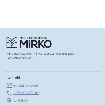
Minu Raamatukogu (MIRKO) teenust hoiab töös Eesti
Rahvusraamatukogu
Kontakt
info@mirko.ee
+372 630 7100
E-R 9-17