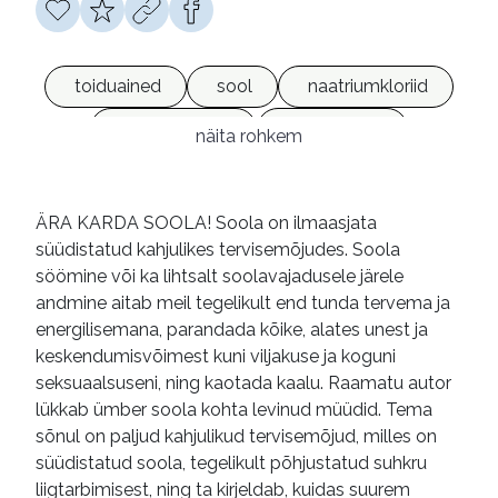
toiduained
sool
naatriumkloriid
kahjulik toime
terviseriskid
näita rohkem
südamehaigused
südame-veresoonkonna haigused
ÄRA KARDA SOOLA! Soola on ilmaasjata
süüdistatud kahjulikes tervisemõjudes. Soola
toitumine
tervislik toitumine
söömine või ka lihtsalt soolavajadusele järele
toitumisharjumused
tervisenõuanded
andmine aitab meil tegelikult end tunda tervema ja
energilisemana, parandada kõike, alates unest ja
e-raamatud
keskendumisvõimest kuni viljakuse ja koguni
seksuaalsuseni, ning kaotada kaalu. Raamatu autor
lükkab ümber soola kohta levinud müüdid. Tema
sõnul on paljud kahjulikud tervisemõjud, milles on
süüdistatud soola, tegelikult põhjustatud suhkru
liigtarbimisest, ning ta kirjeldab, kuidas suurem