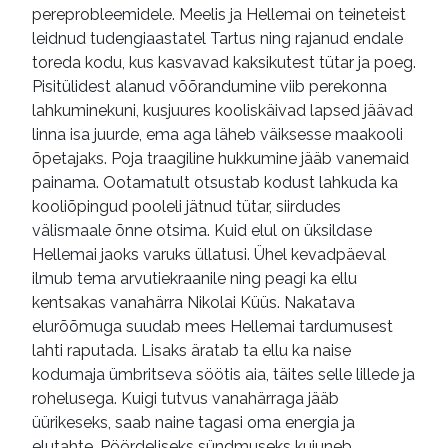
pereprobleemidele. Meelis ja Hellemai on teineteist
leidnud tudengiaastatel Tartus ning rajanud endale
toreda kodu, kus kasvavad kaksikutest tütar ja poeg.
Pisitülidest alanud võõrandumine viib perekonna
lahkuminekuni, kusjuures kooliskäivad lapsed jäävad
linna isa juurde, ema aga läheb väiksesse maakooli
õpetajaks. Poja traagiline hukkumine jääb vanemaid
painama. Ootamatult otsustab kodust lahkuda ka
kooliõpingud pooleli jätnud tütar, siirdudes
välismaale õnne otsima. Kuid elul on üksildase
Hellemai jaoks varuks üllatusi. Ühel kevadpäeval
ilmub tema arvutiekraanile ning peagi ka ellu
kentsakas vanahärra Nikolai Küüs. Nakatava
elurõõmuga suudab mees Hellemai tardumusest
lahti raputada. Lisaks äratab ta ellu ka naise
kodumaja ümbritseva söötis aia, täites selle lillede ja
rohelusega. Kuigi tutvus vanahärraga jääb
üürikeseks, saab naine tagasi oma energia ja
elutahte. Pöördeliseks sündmuseks kujuneb