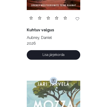
Ilukirjandus (4256)
Juhtimine (23)
Kodu ja aed (38)
Kuhtuv valgus
Krimi ja põnevik (1285)
Aubrey, Daniel
Kultuur ja teadus (45)
2026
Kunst ja looming (86)
Lisa järjekorda
Laste- ja noortekirjandus (581)
Loodus (53)
Loodusteadus (32)
Luule (75)
Maamajandus (24)
Majandus (34)
Perioodika (15)
Psühholoogia (186)