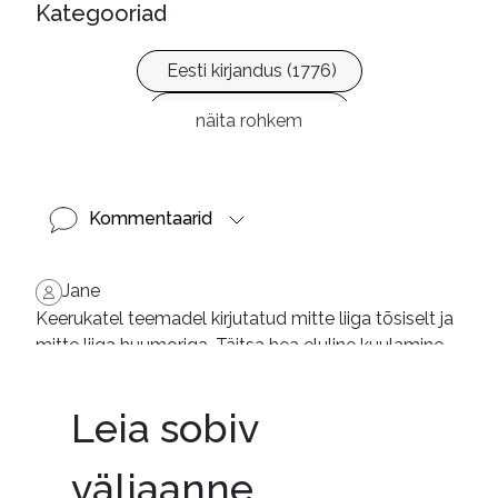
Kategooriad
Eesti kirjandus (1776)
Ilukirjandus (4256)
näita rohkem
Kommentaarid
Jane
Keerukatel teemadel kirjutatud mitte liiga tõsiselt ja
mitte liiga huumoriga. Täitsa hea eluline kuulamine
Leia sobiv
väljaanne