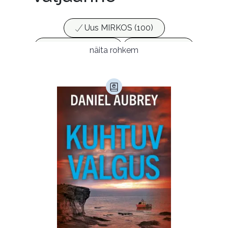
Uus MIRKOS (100)
Populaarsed (25)
Ajakirjad (17)
näita rohkem
Ajalugu (165)
Armastusromaanid (294)
Audioperioodika
Biograafiad (229)
Eesti kirjandus (1776)
Ettevõtlus (30)
Filoloogia (121)
Filosoofia (148)
Geograafia (65)
Haridus (20)