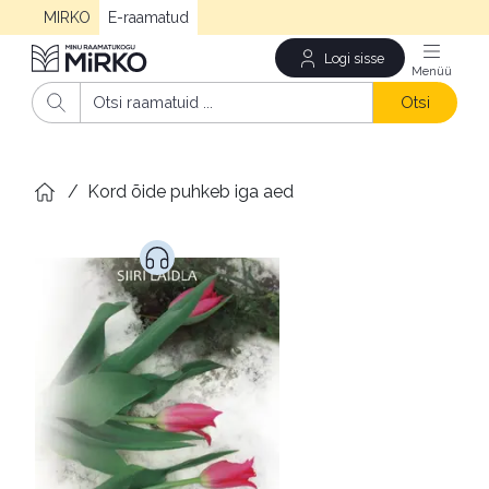
MIRKO
E-raamatud
Logi sisse
Men
Otsi
/
Kord õide puhkeb iga aed