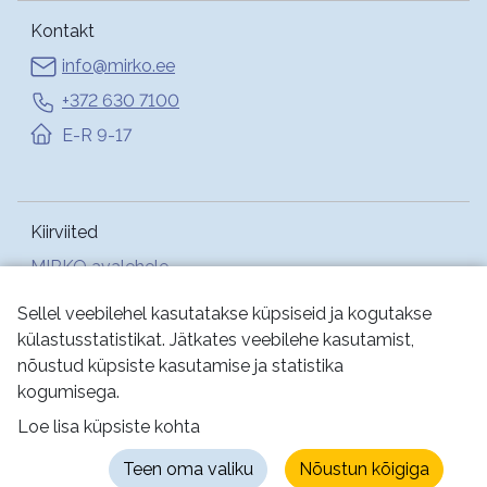
Kontakt
info@mirko.ee
+372 630 7100
E-R 9-17
Kiirviited
MIRKO avalehele
Abi
Sellel veebilehel kasutatakse küpsiseid ja kogutakse
külastusstatistikat. Jätkates veebilehe kasutamist,
nõustud küpsiste kasutamise ja statistika
Jälgi meid:
kogumisega.
Loe lisa küpsiste kohta
Kasutustingimused
Küpsised
Privaatsus
Teen oma valiku
Nõustun kõigiga
Juurdepääsetavus