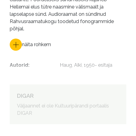
Hellemai elus tütre naasmine välismaalt ja
lapselapse sünd. Audioraamat on sündinud
Rahvusraamatukogu toodetud fonogrammide
põhjal.
näita rohkem
Autorid
:
Haug, Aiki, 1950- esitaja
DIGAR
Väljaannet ei ole Kultuuripärandi portaalis
DIGAR