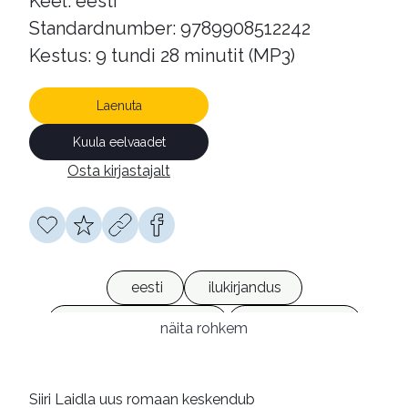
Keel: eesti
Standardnumber: 9789908512242
Kestus: 9 tundi 28 minutit (MP3)
Laenuta
Kuula eelvaadet
Osta kirjastajalt
eesti
ilukirjandus
perekonnaromaanid
heliraamatud
näita rohkem
võrguväljaanded
Siiri Laidla uus romaan keskendub