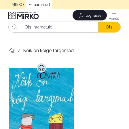
MIRKO
E-raamatud
Logi sisse
Men
Otsi
/
Kõik on kõige targemad