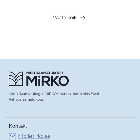
Vaata kõiki
Minu Raamatukogu (MIRKO) teenust hoiab töös Eesti
Rahvusraamatukogu
Kontakt
info@mirko.ee