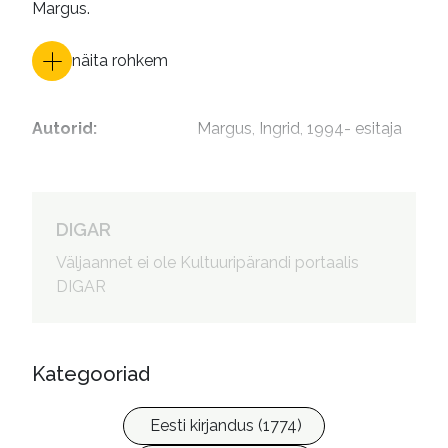
Margus.
näita rohkem
Autorid
:
Margus, Ingrid, 1994- esitaja
DIGAR
Väljaannet ei ole Kultuuripärandi portaalis
DIGAR
Kategooriad
Eesti kirjandus (1774)