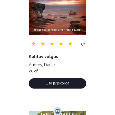
Tehnika (6)
Telekommunikatsioon (9)
Tervis (147)
Transport (8)
Ulme ja fantaasia (244)
Vabakasutus (423)
Õigus (22)
Õppekirjandus (48)
Kuhtuv valgus
Ühiskond (168)
Aubrey, Daniel
2026
Lisa järjekorda