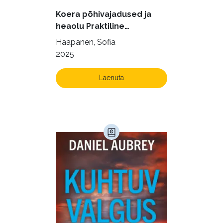
Kodu ja aed (38)
Koera põhivajadused ja
Krimi ja põnevik (1283)
heaolu Praktiline
käsiraamat sujuvaks ja
Kultuur ja teadus (45)
Haapanen, Sofia
rahuldust pakkuvaks
2025
Kunst ja looming (86)
igapäevaeluks
Laste- ja noortekirjandus (580)
Laenuta
Loodus (54)
Loodusteadus (32)
Luule (75)
Maamajandus (24)
Majandus (34)
Perioodika (15)
Psühholoogia (184)
Rahandus (47)
Religioon (107)
Siseturvalisus (34)
Sport (52)