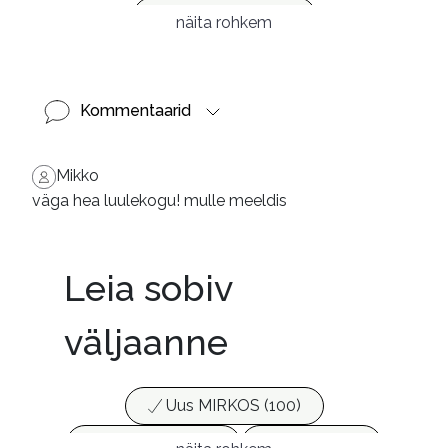
Ilukirjandus (4254)
näita rohkem
Laste- ja noortekirjandus (580)
Luule (75)
Kommentaarid
Mikko
väga hea luulekogu! mulle meeldis
Leia sobiv
väljaanne
Uus MIRKOS (100)
Populaarsed (25)
Ajakirjad (17)