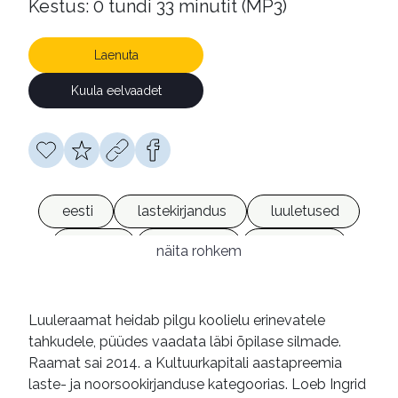
Kestus: 0 tundi 33 minutit (MP3)
Laenuta
Kuula eelvaadet
eesti
lastekirjandus
luuletused
koolid
õppimine
vaba aeg
näita rohkem
heliraamatud
võrguväljaanded
Luuleraamat heidab pilgu koolielu erinevatele
tahkudele, püüdes vaadata läbi õpilase silmade.
Raamat sai 2014. a Kultuurkapitali aastapreemia
laste- ja noorsookirjanduse kategoorias. Loeb Ingrid