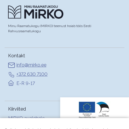
Minu Raamatukogu (MIRKO) teenust hoiab töös Eesti
Rahvusraamatukogu
Kontakt
info@mirko.ee
+372 630 7100
E-R 9-17
Kiirviited
MIRKO avalehele
Abi