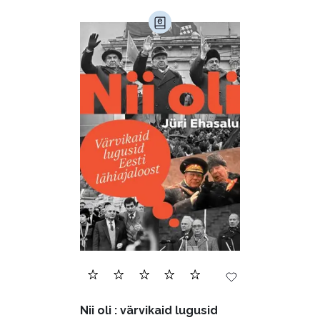
Nii oli : värvikaid lugusid