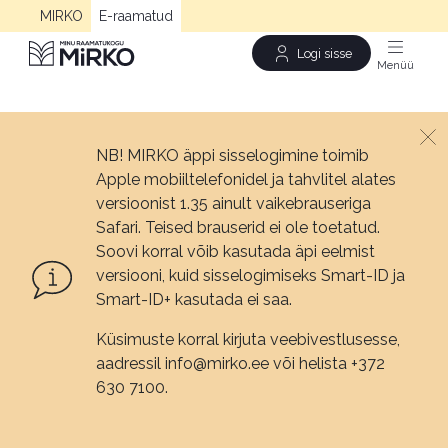
MIRKO
E-raamatud
Logi sisse
Men
NB! MIRKO äppi sisselogimine toimib
Apple mobiiltelefonidel ja tahvlitel alates
versioonist 1.35 ainult vaikebrauseriga
Safari. Teised brauserid ei ole toetatud.
Soovi korral võib kasutada äpi eelmist
versiooni, kuid sisselogimiseks Smart-ID ja
Smart-ID+ kasutada ei saa.
Küsimuste korral kirjuta veebivestlusesse,
aadressil info@mirko.ee või helista +372
630 7100.