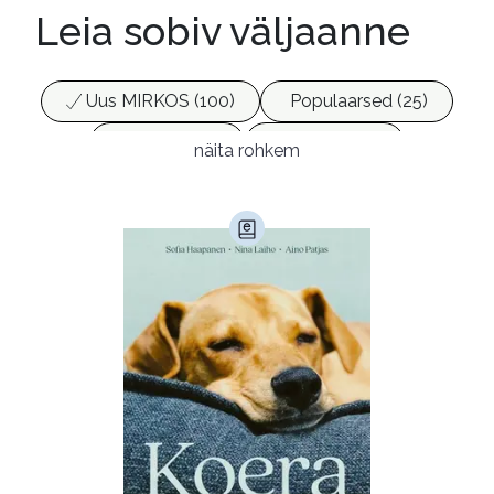
Leia sobiv väljaanne
Uus MIRKOS (100)
Populaarsed (25)
Ajakirjad (17)
Ajalugu (165)
näita rohkem
Armastusromaanid (292)
Audioperioodika
Biograafiad (228)
Eesti kirjandus (1773)
Ettevõtlus (30)
Filoloogia (121)
Filosoofia (146)
Geograafia (65)
Haridus (20)
Ilukirjandus (4258)
Juhtimine (23)
Kodu ja aed (38)
Krimi ja põnevik (1287)