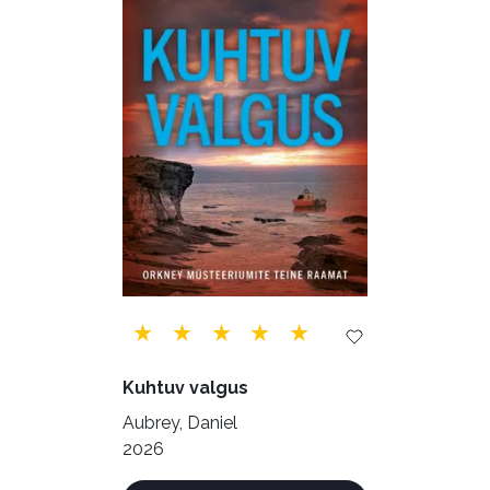
Õppekirjandus (48)
Ühiskond (168)
Kuhtuv valgus
Aubrey, Daniel
2026