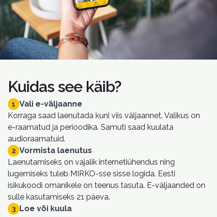
Kuidas see käib?
Vali e-väljaanne
1
Korraga saad laenutada kuni viis väljaannet. Valikus on
e-raamatud ja perioodika. Samuti saad kuulata
audioraamatuid.
Vormista laenutus
2
Laenutamiseks on vajalik internetiühendus ning
lugemiseks tuleb MIRKO-sse sisse logida. Eesti
isikukoodi omanikele on teenus tasuta. E-väljaanded on
sulle kasutamiseks 21 päeva.
Loe või kuula
3