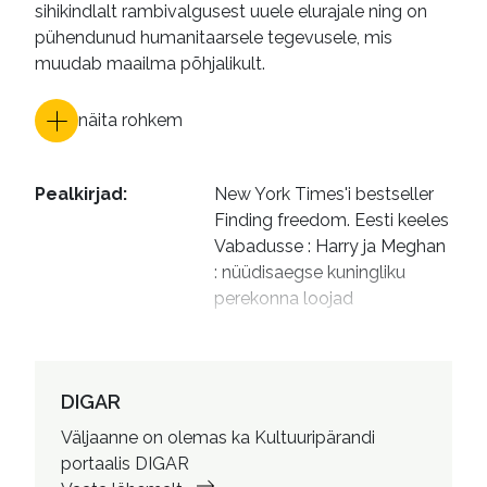
sihikindlalt rambivalgusest uuele elurajale ning on
pühendunud humanitaarsele tegevusele, mis
muudab maailma põhjalikult.
näita rohkem
Pealkirjad
:
New York Times'i bestseller

Finding freedom. Eesti keeles

Vabadusse : Harry ja Meghan 
: nüüdisaegse kuningliku 
perekonna loojad
Autorid
:
Durand, Carolyn, autor

Orav, Piret, 1969- tõlkija

Schneider, Eeva, toimetaja
DIGAR
Väljaanne on olemas ka Kultuuripärandi
portaalis DIGAR