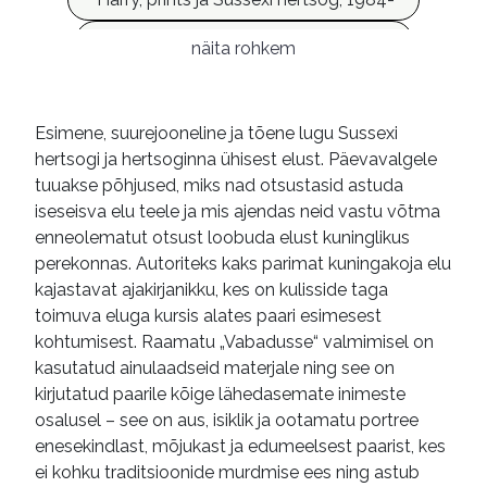
Meghan, Sussexi hertsoginna, 1981-
näita rohkem
ameerika
filminäitlejad
modellid
printsid
perekonnad
suguvõsad
Esimene, suurejooneline ja tõene lugu Sussexi
hertsogi ja hertsoginna ühisest elust. Päevavalgele
lähiajalugu
Suurbritannia
tuuakse põhjused, miks nad otsustasid astuda
biograafiad
e-raamatud
iseseisva elu teele ja mis ajendas neid vastu võtma
enneolematut otsust loobuda elust kuninglikus
perekonnas. Autoriteks kaks parimat kuningakoja elu
kajastavat ajakirjanikku, kes on kulisside taga
toimuva eluga kursis alates paari esimesest
kohtumisest. Raamatu „Vabadusse“ valmimisel on
kasutatud ainulaadseid materjale ning see on
kirjutatud paarile kõige lähedasemate inimeste
osalusel – see on aus, isiklik ja ootamatu portree
enesekindlast, mõjukast ja edumeelsest paarist, kes
ei kohku traditsioonide murdmise ees ning astub