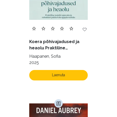
Geograafia (65)
Haridus (20)
Ilukirjandus (4256)
Juhtimine (23)
Kodu ja aed (38)
Koera põhivajadused ja
Krimi ja põnevik (1285)
heaolu Praktiline
käsiraamat sujuvaks ja
Kultuur ja teadus (45)
Haapanen, Sofia
rahuldust pakkuvaks
2025
Kunst ja looming (86)
igapäevaeluks
Laste- ja noortekirjandus (580)
Laenuta
Loodus (54)
Loodusteadus (32)
Luule (75)
Maamajandus (24)
Majandus (34)
Perioodika (15)