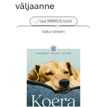
väljaanne
Uus MIRKOS (100)
Populaarsed (25)
Ajakirjad (17)
näita rohkem
Ajalugu (165)
Armastusromaanid (294)
Audioperioodika
Biograafiad (230)
Eesti kirjandus (1775)
Ettevõtlus (30)
Filoloogia (121)
Filosoofia (147)