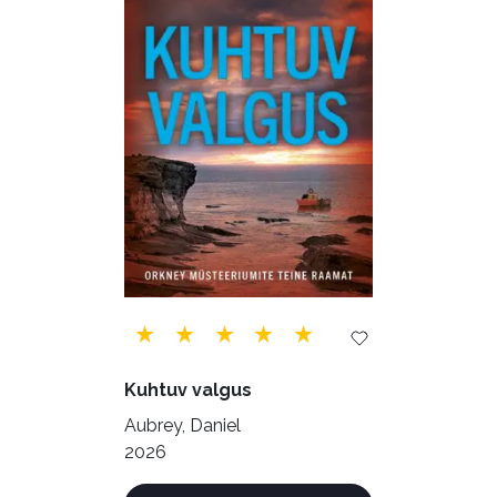
Psühholoogia (185)
Rahandus (46)
Religioon (107)
Siseturvalisus (34)
Sport (52)
Tehnika (6)
Telekommunikatsioon (9)
Tervis (147)
Transport (8)
Ulme ja fantaasia (244)
Vabakasutus (423)
Õigus (22)
Kuhtuv valgus
Õppekirjandus (48)
Aubrey, Daniel
2026
Ühiskond (168)