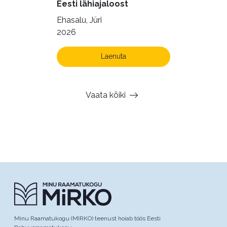
Eesti lähiajaloost
Ehasalu, Jüri
2026
Laenuta
Vaata kõiki
Minu Raamatukogu (MIRKO) teenust hoiab töös Eesti