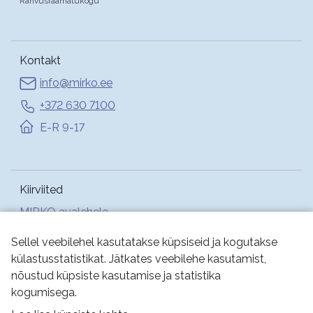
Rahvusraamatukogu
Kontakt
info@mirko.ee
+372 630 7100
E-R 9-17
Kiirviited
MIRKO avalehele
Abi
Sellel veebilehel kasutatakse küpsiseid ja kogutakse
külastusstatistikat. Jätkates veebilehe kasutamist,
nõustud küpsiste kasutamise ja statistika
Jälgi meid:
kogumisega.