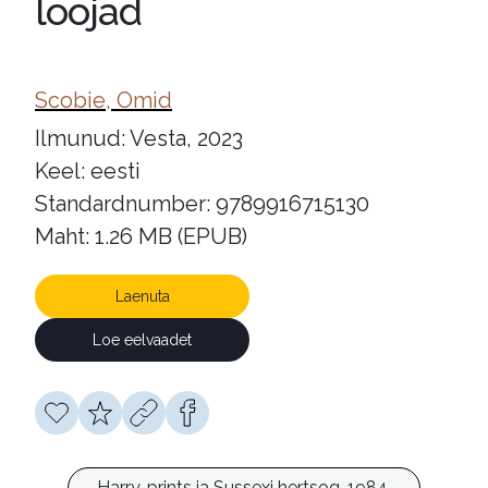
loojad
Scobie, Omid
Ilmunud: Vesta, 2023
Keel: eesti
Standardnumber: 9789916715130
Maht: 1.26 MB (EPUB)
Laenuta
Loe eelvaadet
Harry, prints ja Sussexi hertsog, 1984-