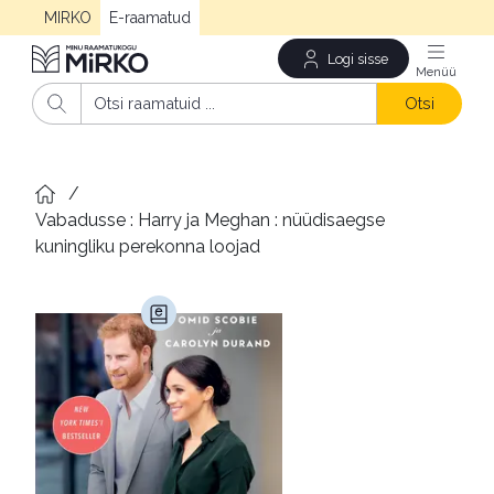
MIRKO
E-raamatud
Logi sisse
Men
Otsi
/
Vabadusse : Harry ja Meghan : nüüdisaegse 
kuningliku perekonna loojad