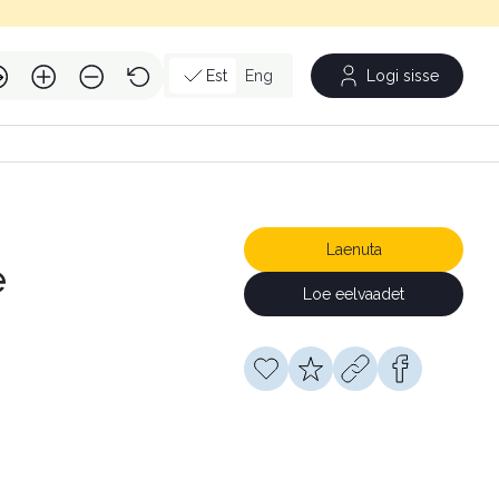
Est
Eng
Logi sisse
Laenuta
e
Loe eelvaadet