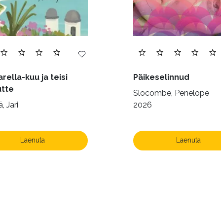
rella-kuu ja teisi
Päikeselinnud
utte
Slocombe, Penelope
, Jari
2026
Laenuta
Laenuta