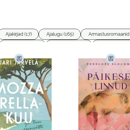
Ajakirjad (17)
Ajalugu (165)
Armastusromaanid 
Ettevõtlus (30)
Filoloogia (121)
Filosoofia (14
imine (23)
Kodu ja aed (38)
Krimi ja põnevik (1286
andus (581)
Loodus (53)
Loodusteadus (32)
erioodika (15)
Psühholoogia (186)
Rahandus (46)
a (6)
Telekommunikatsioon (9)
Tervis (147)
)
Õigus (22)
Õppekirjandus (48)
Ühiskond (