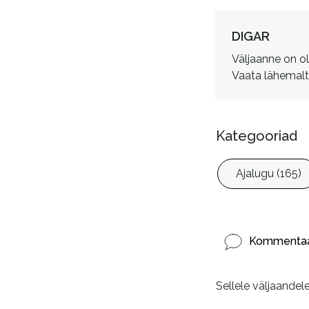
Autorid
:
DIGAR
Väljaanne on o
Vaata lähemalt
Kategooriad
Ajalugu (165)
Kommentaa
Sellele väljaandel