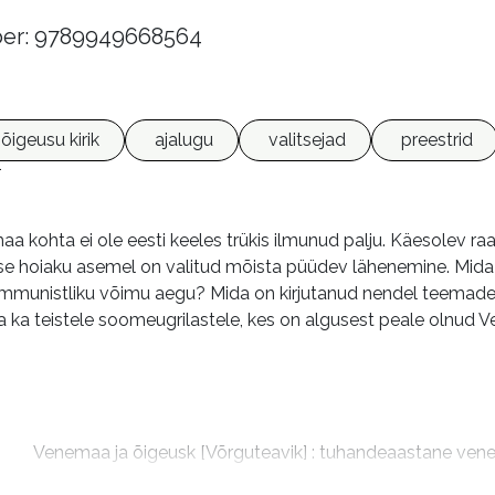
er: 9789949668564
õigeusu kirik
ajalugu
valitsejad
preestrid
a kohta ei ole eesti keeles trükis ilmunud palju. Käesolev r
tilise hoiaku asemel on valitud mõista püüdev lähenemine. Mi
mmunistliku võimu aegu? Mida on kirjutanud nendel teemade
ta ka teistele soomeugrilastele, kes on algusest peale olnud V
m
Venemaa ja õigeusk [Võrguteavik] : tuhandeaastane vene