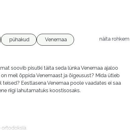
näita rohkem
pühakud
Venemaa
aamat soovib pisutki täita seda lünka Venemaa ajaloo
da on meil õppida Venemaast ja õigeusust? Mida ütleb
l teised? Eestlasena Venemaa poole vaadates ei saa
ene riigi lahutamatuks koostisosaks.
 ortodoksia