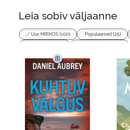
Leia sobiv väljaanne
Uus MIRKOS (100)
Populaarsed (25)
Biograafiad (229)
Eesti kirjandus (1776)
Haridus (20)
Ilukirjandus (4255)
Juht
Kunst ja looming (86)
Laste- ja noortekirj
Maamajandus (24)
Majandus (34)
P
Siseturvalisus (34)
Sport (52)
Tehnik
Ulme ja fantaasia (243)
Vabakasutus (423