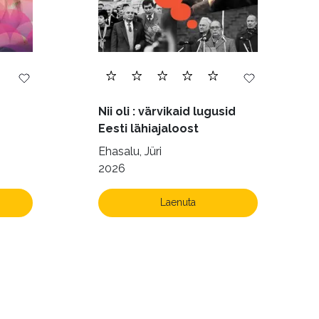
Nii oli : värvikaid lugusid
Eesti lähiajaloost
Ehasalu, Jüri
2026
Laenuta