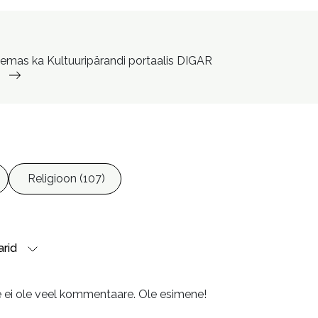
Evartov, Küllike, 1951- toimetaja

Murdvee, Liisa, 1980- kujundaja

Toomet, Illimar, 1971-, fotograaf
lemas ka Kultuuripärandi portaalis DIGAR
Religioon (107)
rid
e ei ole veel kommentaare. Ole esimene!