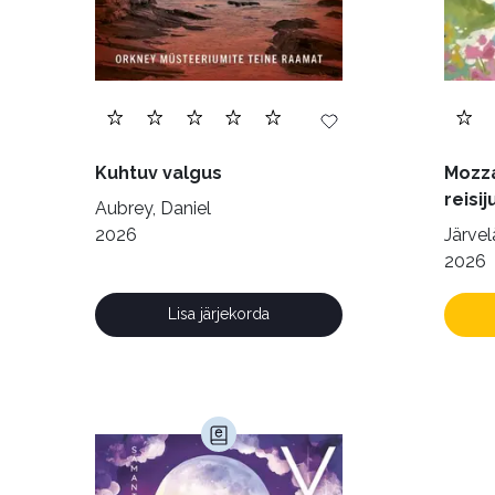
Kuhtuv valgus
Mozza
reisij
Aubrey, Daniel
2026
Järvelä
2026
Lisa järjekorda