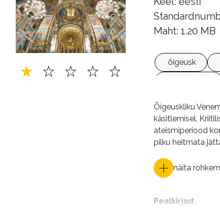
Keel: eesti
Standardnumb
Maht: 1.20 MB
õigeusk
e-raamatud
Õigeuskliku Venema
käsitlemisel. Krii
ateismiperiood ko
pilku heitmata jät
näita rohke
Pealkirjad
: