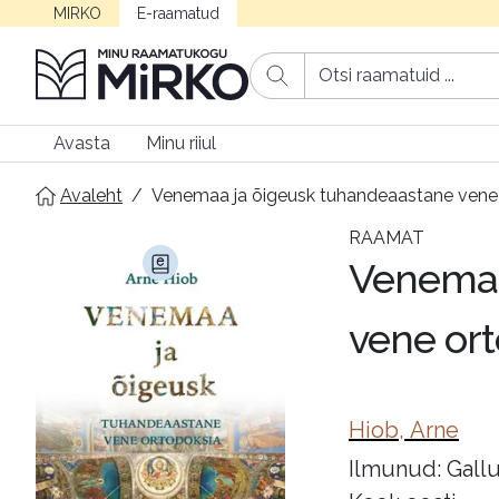
MIRKO
E-raamatud
Avasta
Minu riiul
Avaleht
/
Venemaa ja õigeusk tuhandeaastane vene
RAAMAT
Venemaa
vene or
Hiob, Arne
Ilmunud: Gallu