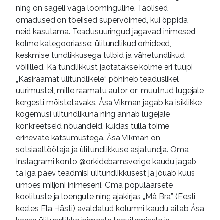
ning on sageli väga loominguline. Taolised
omadused on tõelised supervõimed, kui õppida
neid kasutama. Teadusuuringud jagavad inimesed
kolme kategooriasse: ülitundlikud orhideed,
keskmise tundlikkusega tulbid ja vähetundlikud
võililled. Ka tundlikkust jaotatakse kolme eri tüüpi.
„Käsiraamat ülitundlikele“ põhineb teaduslikel
uurimustel, mille raamatu autor on muutnud lugejale
kergesti mõistetavaks. Åsa Vikman jagab ka isiklikke
kogemusi ülitundlikuna ning annab lugejale
konkreetseid nõuandeid, kuidas tulla toime
erinevate katsumustega. Åsa Vikman on
sotsiaaltöötaja ja ülitundlikkuse asjatundja. Oma
Instagrami konto @orkidebarnsverige kaudu jagab
ta iga päev teadmisi ülitundlikkusest ja jõuab kuus
umbes miljoni inimeseni. Oma populaarsete
koolituste ja loengute ning ajakirjas „Må Bra” (Eesti
keeles Ela Hästi) avaldatud kolumni kaudu aitab Åsa