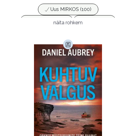
Uus MIRKOS (100)
Populaarsed (25)
Ajakirjad (17)
näita rohkem
Ajalugu (165)
Armastusromaanid (294)
Audioperioodika
Biograafiad (229)
Eesti kirjandus (1776)
Ettevõtlus (30)
Filoloogia (121)
Filosoofia (148)
Geograafia (65)
Haridus (20)