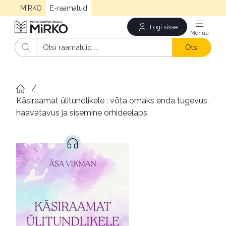
MIRKO
E-raamatud
Logi sisse
Men
Otsi
/
Käsiraamat ülitundlikele : võta omaks enda tugevus, 
haavatavus ja sisemine orhideelaps