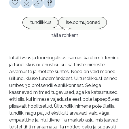
tundlikkus
iseloomujooned
emotsioonid
inimsuhted
näita rohkem
sotsiaalsed suhted
isiksusepsühholoogia
enesejuhtimine
Intuitiivsus ja loomingulisus, samas ka ülemõtlemine
ja tundlikkus nii õhustiku kui ka teiste inimeste
eneseabi
psühhoteraapia
arvamuste ja mõtete suhtes. Need on vaid mõned
käsiraamatud
heliraamatud
ülitundlikkuse tundemärkidest. Ülitundlikkust esineb
umbes 30 protsendil elanikkonnast. Sellega
võrguväljaanded
kaasnevad mitmed tugevused, aga ka katsumused,
eriti siis, kui inimese vajaduste eest pole lapsepõlves
piisavalt hoolitsetud. Ülitundlik inimene pole üleliia
tundlik, nagu paljud ekslikult arvavad, vaid väga
empaatiline ja intuitiivne. Ta märkab asju, mis jäävad
teistel tihti märkamata. Ta mõtleb palju ja sügavuti