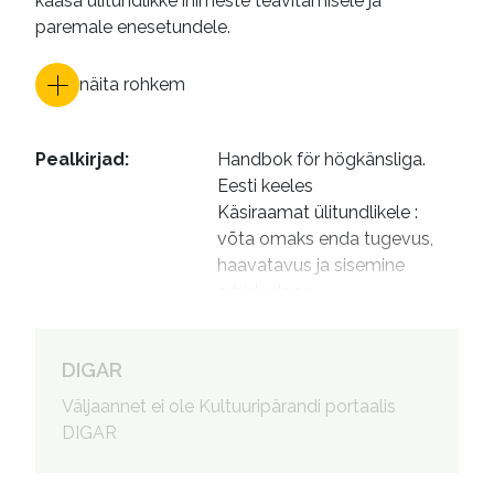
kaasa ülitundlikke inimeste teavitamisele ja
paremale enesetundele.
näita rohkem
Pealkirjad
:
Handbok för högkänsliga. 
Eesti keeles

Käsiraamat ülitundlikele : 
võta omaks enda tugevus, 
haavatavus ja sisemine 
orhideelaps
Autorid
:
Laanemets, Li, tõlkija

Meresmaa, Getter, 1994- 
DIGAR
esitaja
Väljaannet ei ole Kultuuripärandi portaalis
DIGAR