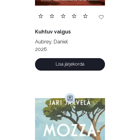
Ilukirjandus (4255)
Juhtimine (23)
Kodu ja aed (38)
Kuhtuv valgus
Krimi ja põnevik (1286)
Aubrey, Daniel
Kultuur ja teadus (45)
2026
Kunst ja looming (86)
Lisa järjekorda
Laste- ja noortekirjandus (581)
Loodus (53)
Loodusteadus (32)
Luule (75)
Maamajandus (24)
Majandus (34)
Perioodika (15)
Psühholoogia (186)