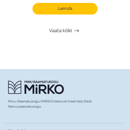
Laenuta
Vaata kõiki
Minu Raamatukogu (MIRKO) teenust hoiab töös Eesti
Rahvusraamatukogu