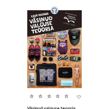
Ajalugu (165)
Armastusromaanid (291)
Audioperioodika
Biograafiad (228)
Eesti kirjandus (1775)
Ettevõtlus (30)
Filoloogia (121)
Filosoofia (145)
Geograafia (65)
Haridus (20)
Ilukirjandus (4257)
Juhtimine (23)
Kodu ja aed (38)
Väsinud valguse teooria