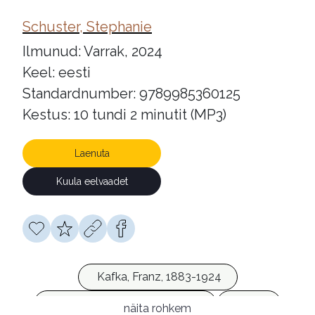
Schuster, Stephanie
Ilmunud: Varrak, 2024
Keel: eesti
Standardnumber: 9789985360125
Kestus: 10 tundi 2 minutit (MP3)
Laenuta
Kuula eelvaadet
Kafka, Franz, 1883-1924
Jesenská, Milena, 1896-1944
saksa
näita rohkem