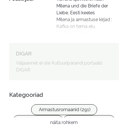
Milena und die Briefe der 
Liebe. Eesti keeles

Milena ja armastuse kirjad : 
Kafka on tema elu, 
kirjutamine ta kirg
Autorid
:
Arold, Anne, 1954- tõlkija

Hanstin, Liivika, 1971- esitaja
DIGAR
Väljaannet ei ole Kultuuripärandi portaalis
DIGAR
Kategooriad
Armastusromaanid (291)
Biograafiad (228)
Ilukirjandus (4257)
näita rohkem