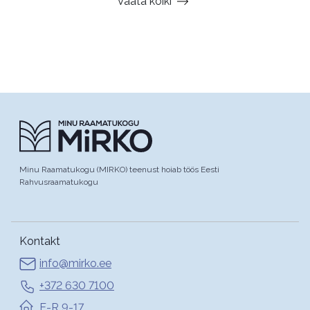
Vaata kõiki
Minu Raamatukogu (MIRKO) teenust hoiab töös Eesti
Rahvusraamatukogu
Kontakt
info@mirko.ee
+372 630 7100
E-R 9-17