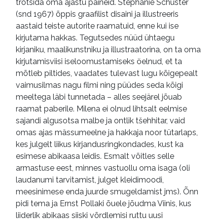
trotsida oma ajastu paineid. Stephanie Schuster
(snd 1967) õppis graafilist disaini ja illustreeris
aastaid teiste autorite raamatuid, enne kui ise
kirjutama hakkas. Tegutsedes nüüd ühtaegu
kirjaniku, maalikunstniku ja illustraatorina, on ta oma
kirjutamisviisi iseloomustamiseks öelnud, et ta
mõtleb piltides, vaadates tulevast lugu kõigepealt
vaimusilmas nagu filmi ning püüdes seda kõigi
meeltega läbi tunnetada – alles seejärel jõuab
raamat paberile. Milena ei olnud lihtsalt eelmise
sajandi algusotsa malbe ja ontlik tšehhitar, vaid
omas ajas mässumeelne ja hakkaja noor tütarlaps,
kes julgelt liikus kirjandusringkondades, kust ka
esimese abikaasa leidis. Esmalt võitles selle
armastuse eest, minnes vastuollu oma isaga (oli
laudanumi tarvitamist, julget kleidimoodi,
meesinimese enda juurde smugeldamist jms). Õnn
pidi tema ja Ernst Pollaki õuele jõudma Viinis, kus
liiderlik abikaas siiski võrdlemisi ruttu uusi