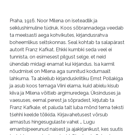
ilukirjandus
biograafilised romaanid
heliraamatud
võrguväljaanded
Praha, 1916. Noor Milena on iseteadlik ja
seiklushimuline tüdruk. Koos sõbrannadega veedab
ta meelsasti aega kohvikutes, kirjandusrahva
boheemlikus seltskonnas. Seal kohtab ta salapärast
autorit Franz Kafkat. Ehkki kumbki seda veel ei
tunnista, on esimesest pilgust selge, et neid
ühendab midagi enamat kui kirjandus. Isa karmil
nõudmisel on Milena aga sunnitud kodumaalt
lahkuma. Ta abiellub kirjanduskriitiku Ernst Pollakiga
ja asub koos temaga Viini elama, kuid abielu kisub
kiiva ja Milena võitleb argimuredega. Üksinduses ja
vaesuses, eemal perest ja sõpradest, kirjutab ta
Franz Kafkale, et paluda talt luba mõnd tema teksti
tšehhi keelde tõlkida. Kirjavahetusest võrsub
armastus hingesugulaste vahel … Lugu
emantsipeerunud naisest ja ajakirjanikust, kes suutis