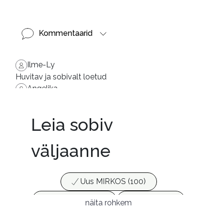
Kommentaarid
Ilme-Ly
Huvitav ja sobivalt loetud
Angelika
Mõnus kuulamine. Hästi loetud.
Leia sobiv
väljaanne
Uus MIRKOS (100)
Populaarsed (25)
Ajakirjad (17)
näita rohkem