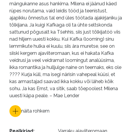
mängukanne asus hankima. Milena ei jäänud käed
rüpes norutama, vaid leidis tööd ja teenistust,
ajapikku õnnestus tal end üles töötada ajakirjaniku ja
tõlkijana. Ja kuigi Kafkaga oli ta ühte seltskonda
sattunud põgusalt ka Tšehhis, siis just tõlkijatöö viis
nad hiljem uuesti kokku. Kui Kafka (looming) sinu
lemmikute hulka ei kuulu, siis ära muretse, see on
siiski kergem ajaviiteromaan, kus ei hakata Kafka
veidrusi ja veel veidramat loomingut analüüsima,
ikka romantika ja hulljulge naine on teemaks, eks ole
???? Kurja küll, ma isegi närisin vahepeal küüsi, et
kas armastajad saavad ikka kokku või läheb kõik
sohu. Ja kas Ernst, va sitik, saab tõepoolest Milena
uuesti käpa peale. – Mae Lender
näita rohkem
Pealkirjad
:
Varraku ajaviiteromaan
