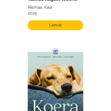
Krimi ja põnevik (1286)
Riismaa, Kaur
Kultuur ja teadus (45)
2025
Kunst ja looming (86)
Laenuta
Laste- ja noortekirjandus (582)
Loodus (54)
Loodusteadus (32)
Luule (75)
Maamajandus (24)
Majandus (34)
Perioodika (15)
Psühholoogia (183)
Rahandus (46)
Religioon (107)
Siseturvalisus (34)
Sport (52)