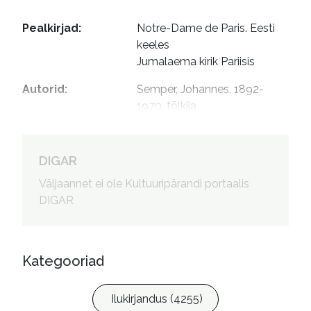
Pealkirjad
:
Notre-Dame de Paris. Eesti 
keeles

Jumalaema kirik Pariisis
Autorid
:
Semper, Johannes, 1892-
1970, tõlkija

Kilgas, Gunnar, 1926-2005, 
esitaja
DIGAR
Väljaannet ei ole Kultuuripärandi portaalis
DIGAR
Kategooriad
Ilukirjandus (4255)