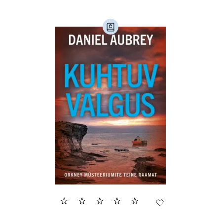
Ajalugu (165)
Armastusromaanid (294)
Audioperioodika
Biograafiad (229)
Eesti kirjandus (1776)
Ettevõtlus (30)
Filoloogia (121)
Filosoofia (148)
Geograafia (65)
Haridus (20)
Ilukirjandus (4255)
Juhtimine (23)
Kodu ja aed (38)