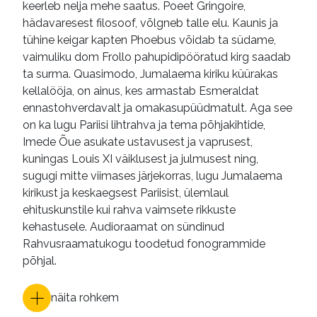
keerleb nelja mehe saatus. Poeet Gringoire,
hädavaresest filosoof, võlgneb talle elu. Kaunis ja
tühine keigar kapten Phoebus võidab ta südame,
vaimuliku dom Frollo pahupidipööratud kirg saadab
ta surma. Quasimodo, Jumalaema kiriku küürakas
kellalööja, on ainus, kes armastab Esmeraldat
ennastohverdavalt ja omakasupüüdmatult. Aga see
on ka lugu Pariisi lihtrahva ja tema põhjakihtide,
Imede Õue asukate ustavusest ja vaprusest,
kuningas Louis XI väiklusest ja julmusest ning,
sugugi mitte viimases järjekorras, lugu Jumalaema
kirikust ja keskaegsest Pariisist, ülemlaul
ehituskunstile kui rahva vaimsete rikkuste
kehastusele. Audioraamat on sündinud
Rahvusraamatukogu toodetud fonogrammide
põhjal.
näita rohkem