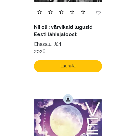
Nii oli : värvikaid lugusid
Eesti lähiajaloost
Ehasalu, Jüri
2026
Laenuta