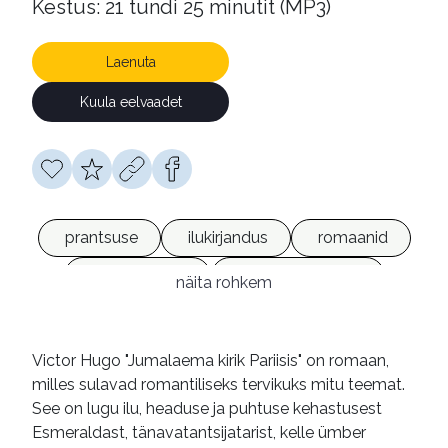
Kestus: 21 tundi 25 minutit (MP3)
Laenuta
Kuula eelvaadet
prantsuse
ilukirjandus
romaanid
heliraamatud
võrguväljaanded
näita rohkem
Victor Hugo "Jumalaema kirik Pariisis" on romaan,
milles sulavad romantiliseks tervikuks mitu teemat.
See on lugu ilu, headuse ja puhtuse kehastusest
Esmeraldast, tänavatantsijatarist, kelle ümber