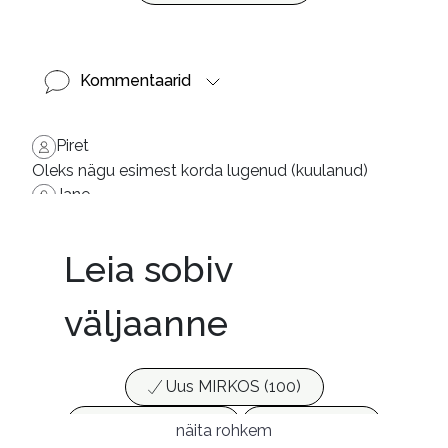
Kommentaarid
Piret
Oleks nägu esimest korda lugenud (kuulanud)
Jane
Küllaltki hea kirjeldus, võrdlemisi sisutihe
Leia sobiv
väljaanne
Uus MIRKOS (100)
Populaarsed (25)
Ajakirjad (17)
näita rohkem