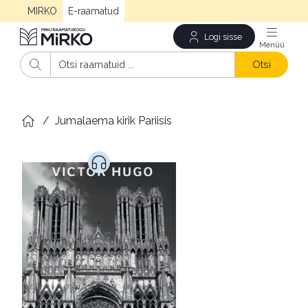
MIRKO
E-raamatud
Logi sisse
Men
Otsi
/
Jumalaema kirik Pariisis