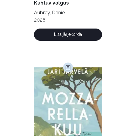
Kuhtuv valgus
Krimi ja põnevik (1286)
Aubrey, Daniel
Kultuur ja teadus (45)
2026
Kunst ja looming (86)
Lisa järjekorda
Laste- ja noortekirjandus (581)
Loodus (53)
Loodusteadus (32)
Luule (75)
Maamajandus (24)
Majandus (34)
Perioodika (15)
Psühholoogia (186)
Rahandus (46)
Religioon (107)
Siseturvalisus (34)
Sport (52)