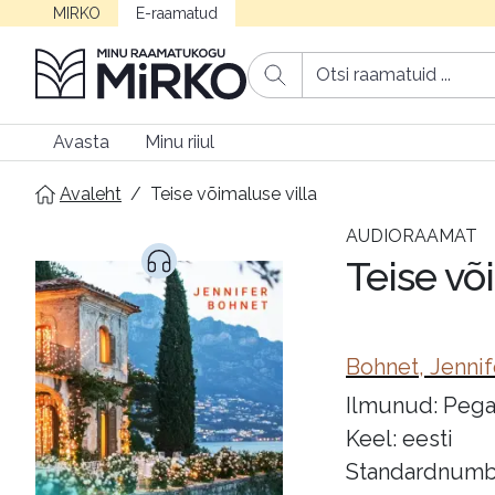
MIRKO
E-raamatud
Avasta
Minu riiul
Avaleht
/
Teise võimaluse villa
AUDIORAAMAT
Teise võ
Bohnet, Jennif
Ilmunud: Pega
Keel: eesti
Standardnumb