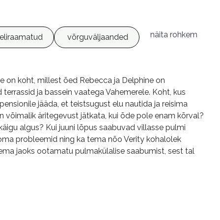
näita rohkem
eliraamatud
võrguväljaanded
ame on koht, millest õed Rebecca ja Delphine on
terrassid ja bassein vaatega Vahemerele. Koht, kus
ensionile jääda, et teistsugust elu nautida ja reisima
n võimalik äritegevust jätkata, kui õde pole enam kõrval?
käigu algus? Kui juuni lõpus saabuvad villasse pulmi
oma probleemid ning ka tema nõo Verity kohalolek
ema jaoks ootamatu pulmakülalise saabumist, sest tal