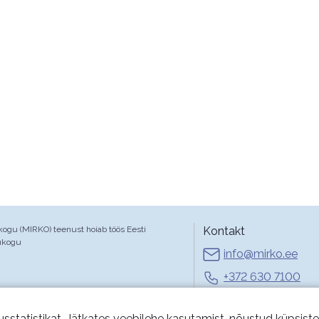
gu (MIRKO) teenust hoiab töös Eesti
Kontakt
ukogu
info@mirko.ee
+372 630 7100
E-R 9-17
usstatistikat. Jätkates veebilehe kasutamist, nõustud küpsist