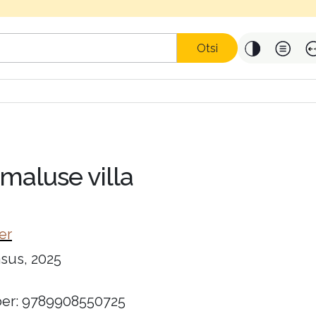
Otsi
imaluse villa
er
sus, 2025
er: 9789908550725