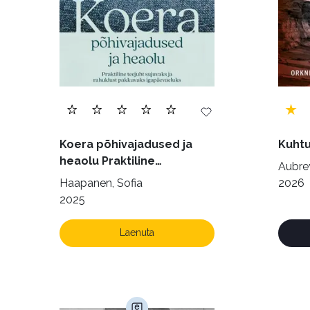
Koera põhivajadused ja
Kuhtu
heaolu Praktiline
Aubrey
käsiraamat sujuvaks ja
Haapanen, Sofia
2026
rahuldust pakkuvaks
2025
igapäevaeluks
Laenuta