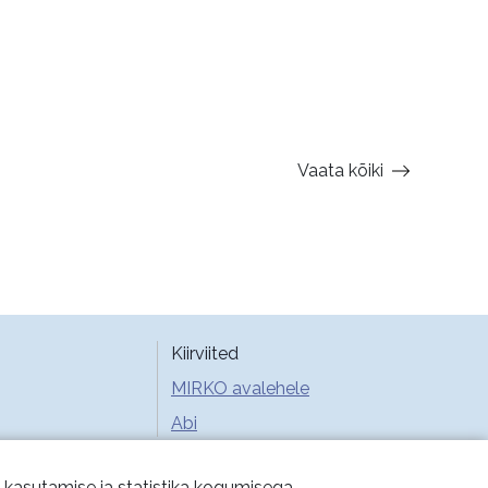
Vaata kõiki
Kiirviited
MIRKO avalehele
Abi
e kasutamise ja statistika kogumisega.