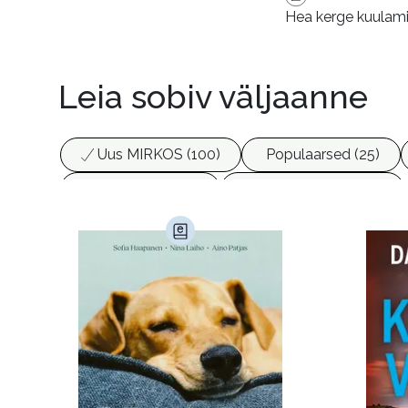
Hea kerge kuulam
Leia sobiv väljaanne
Uus MIRKOS (100)
Populaarsed (25)
Biograafiad (229)
Eesti kirjandus (1774)
Haridus (20)
Ilukirjandus (4255)
Juht
Kunst ja looming (86)
Laste- ja noortekirj
Maamajandus (24)
Majandus (34)
P
Siseturvalisus (34)
Sport (52)
Tehnik
Ulme ja fantaasia (244)
Vabakasutus (423