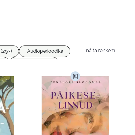
näita rohkem
(293)
Audioperioodika
6)
Geograafia (65)
)
Kultuur ja teadus (45)
Luule (75)
Religioon (107)
Transport (8)
168)