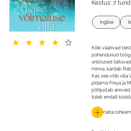
Kestus: 7 tund
inglise
i
Kõik väärivad teis
pühendunud tööga 
unistused täituvad.
minna, kardab Rebe
Kas see võib olla 
pidama Freya ja M
põhjustab ärevaid
tuleb endalt küsid
näita rohke