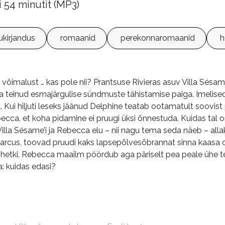
i 54 minutit (MP3)
lukirjandus
romaanid
perekonnaromaanid
h
t võimalust … kas pole nii? Prantsuse Rivieras asuv Villa Sés
teinud esmajärgulise sündmuste tähistamise paiga. Imelised 
 Kui hiljuti leseks jäänud Delphine teatab ootamatult soovist p
cca, et koha pidamine ei pruugi üksi õnnestuda. Kuidas tal o
Villa Sésame’i ja Rebecca elu – nii nagu tema seda näeb – alla
arcus, toovad pruudi kaks lapsepõlvesõbrannat sinna kaasa 
 hetki. Rebecca maailm pöördub aga päriselt pea peale ühe t
a: kuidas edasi?
m