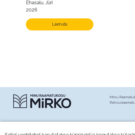
Ehasalu, Jüri
2026
Laenuta
Minu Raamatuko
Rahvusraamat
Sellel veebilehel kasutatakse küpsiseid ja kogutakse külast