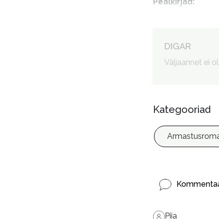
Pealkirjad
:
Autorid
:
DIGAR
Väljaannet ei o
Kategooriad
Armastusroma
Kommentaa
Piia