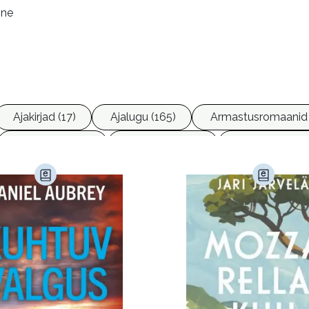
ine
Ajakirjad (17)
Ajalugu (165)
Armastusromaanid 
Ettevõtlus (30)
Filoloogia (121)
Filosoofia (14
imine (23)
Kodu ja aed (38)
Krimi ja põnevik (1284
andus (580)
Loodus (54)
Loodusteadus (32)
erioodika (15)
Psühholoogia (184)
Rahandus (47)
a (6)
Telekommunikatsioon (9)
Tervis (147)
)
Õigus (22)
Õppekirjandus (48)
Ühiskond (