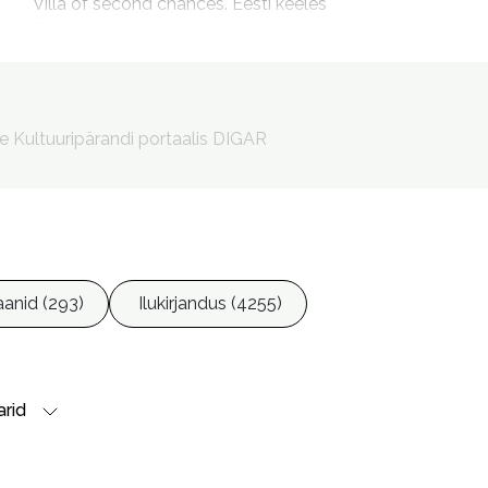
Villa of second chances. Eesti keeles

Teise võimaluse villa
Lukkering, Liivika, 1971- esitaja

Jürviste, Ülla, 1956- tõlkija
le Kultuuripärandi portaalis DIGAR
anid (293)
Ilukirjandus (4255)
rid