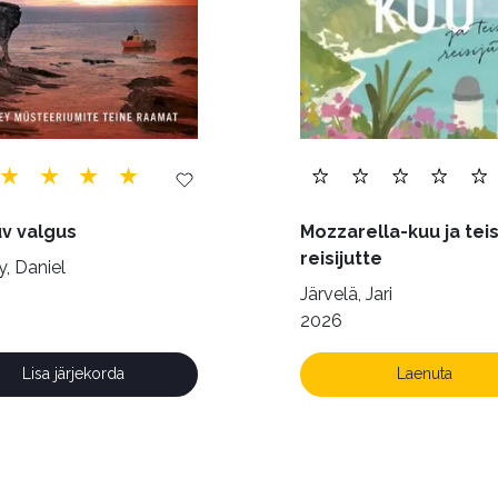
v valgus
Mozzarella-kuu ja teis
reisijutte
, Daniel
Järvelä, Jari
2026
Lisa järjekorda
Laenuta