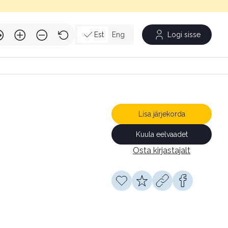
Est
Eng
Logi sisse
Lisa järjekorda
Kuula eelvaadet
Osta kirjastajalt