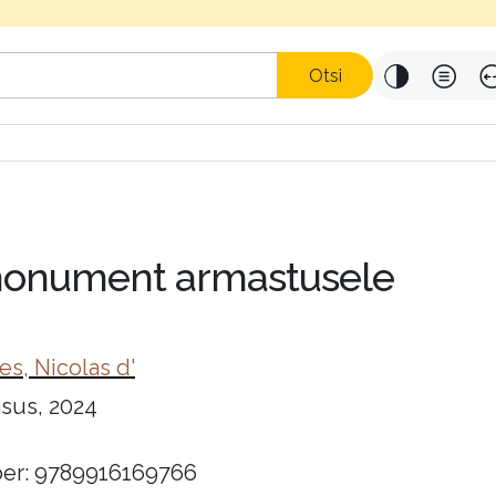
Otsi
: monument armastusele
es, Nicolas d'
sus, 2024
er: 9789916169766