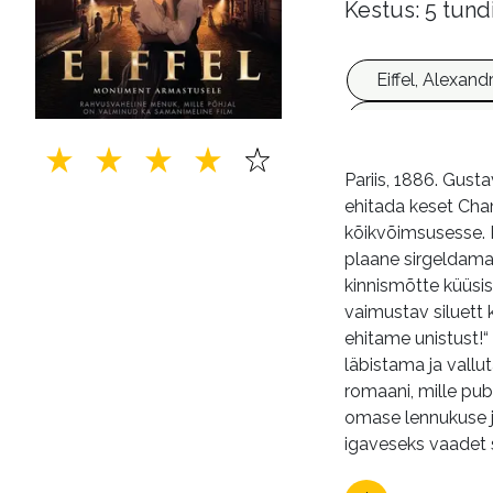
Kestus: 5 tund
Eiffel, Alexan
armastusroma
Pariis, 1886. Gust
ehitada keset Cha
kõikvõimsusesse. 
plaane sirgeldama?
kinnismõtte küüsis
vaimustav siluett k
ehitame unistust!“
läbistama ja vallu
romaani, mille publ
omase lennukuse ja
igaveseks vaadet s