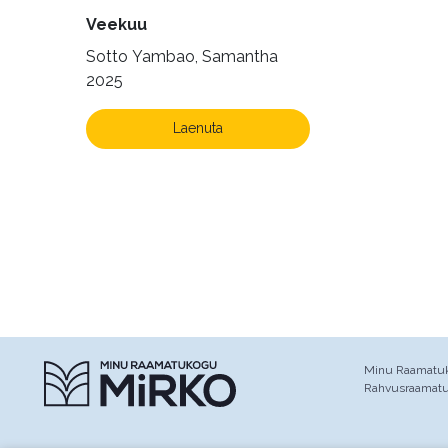
Veekuu
Sotto Yambao, Samantha
2025
Laenuta
Minu Raamatuko
Rahvusraamat