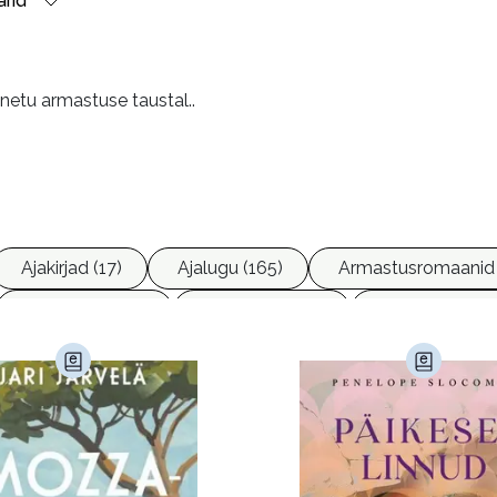
rid
netu armastuse taustal..
Ajakirjad (17)
Ajalugu (165)
Armastusromaanid 
Ettevõtlus (30)
Filoloogia (121)
Filosoofia (147
imine (23)
Kodu ja aed (38)
Krimi ja põnevik (1285
andus (580)
Loodus (53)
Loodusteadus (32)
erioodika (15)
Psühholoogia (185)
Rahandus (46)
a (6)
Telekommunikatsioon (9)
Tervis (147)