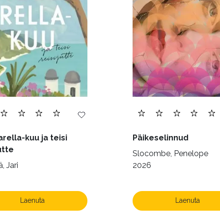
)
Õigus (22)
Õppekirjandus (48)
Ühiskond (
rella-kuu ja teisi
Päikeselinnud
utte
Slocombe, Penelope
, Jari
2026
Laenuta
Laenuta