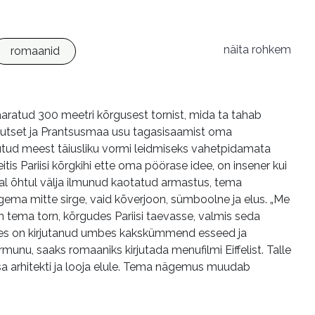
näita rohkem
romaanid
aaratud 300 meetri kõrgusest tornist, mida ta tahab
akutset ja Prantsusmaa usu tagasisaamist oma
utud meest täiusliku vormi leidmiseks vahetpidamata
is Pariisi kõrgkihi ette oma pöörase idee, on insener kui
mal õhtul välja ilmunud kaotatud armastus, tema
kulgema mitte sirge, vaid kõverjoon, sümboolne ja elus. „Me
 tema torn, kõrgudes Pariisi taevasse, valmis seda
d’Orves on kirjutanud umbes kakskümmend esseed ja
armunu, saaks romaaniks kirjutada menufilmi Eiffelist. Talle
lsa arhitekti ja looja elule. Tema nägemus muudab