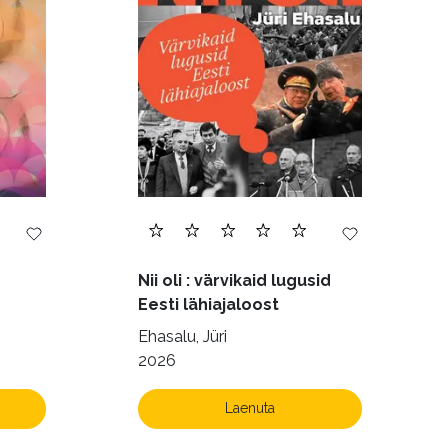
168)
Nii oli : värvikaid lugusid
Eesti lähiajaloost
Ehasalu, Jüri
2026
Laenuta