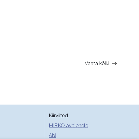
Vaata kõiki
Kiirviited
MIRKO avalehele
Abi