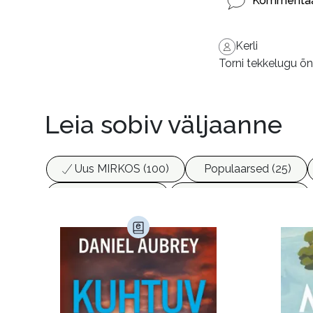
Kommentaa
Kerli
Torni tekkelugu õn
Leia sobiv väljaanne
Uus MIRKOS (100)
Populaarsed (25)
Biograafiad (229)
Eesti kirjandus (1775)
Haridus (20)
Ilukirjandus (4255)
Juht
Kunst ja looming (86)
Laste- ja noortekirj
Maamajandus (24)
Majandus (34)
P
Siseturvalisus (34)
Sport (52)
Tehnik