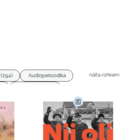
näita rohkem
(294)
Audioperioodika
)
Geograafia (65)
)
Kultuur ja teadus (45)
Luule (75)
Religioon (107)
Transport (8)