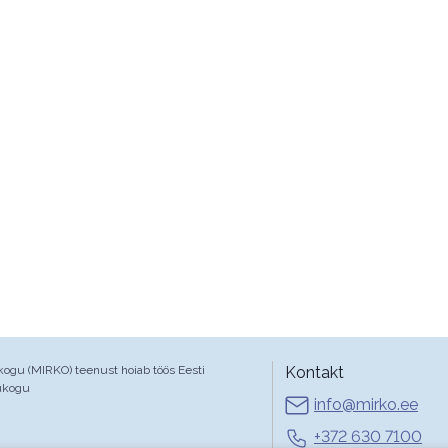
gu (MIRKO) teenust hoiab töös Eesti
Kontakt
ukogu
info@mirko.ee
+372 630 7100