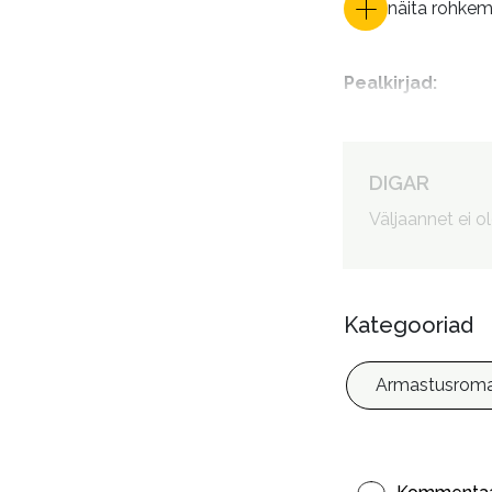
näita rohke
Pealkirjad
:
Autorid
:
DIGAR
Väljaannet ei o
Kategooriad
Armastusroma