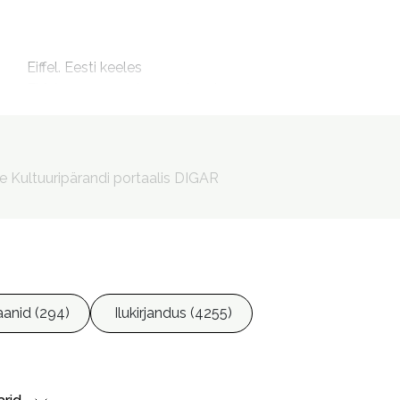
m
Eiffel. Eesti keeles

Eiffel : monument armastusele

OverDrive e-books
Porila, Jana, 1965- tõlkija

Schmidt, Henessi, 1995- esitaja
le Kultuuripärandi portaalis DIGAR
anid (294)
Ilukirjandus (4255)