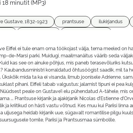
i 18 minutit (MP3)
dre Gustave, 1832-1923
prantsuse
ilukirjandus
anid
heliraamatud
võrguväljaanded
ave Eiffel ei tule enam oma töökojast välja, tema meeled on h
mp-de-Marsi parki. Muidugi, maailmanäitus väärib seda välj
Kuid kas see on ainuke põhjus, mis paneb terasevõluriks kuts
 Kaubandusministri korraldatud õhtusöögist saadik, mil ta heit
. Ükskõik mida ta ka ei visanda, ilmub joonisele Adrienne, sa
uklast pihani. Eiffeli tabab valgustus: jalamist tipuni ei pea 
 Nüüdsest peale on Gustave’i elu pühendatud A-tähele, mis on
tama ... Prantsuse kirjanik ja ajakirjanik Nicolas d’Estienne 
ik ja kriitikud on hästi vastu võtnud. Kes muu kui Pariisi linna 
 uljusega heidab kirjanik uue, sügavalt romantilise pilgu kuu
uursugusele tornile, Pariisi ja Prantsusmaa sümbolile.