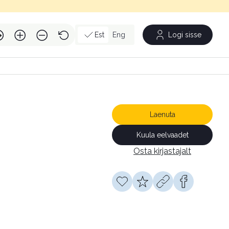
Est
Eng
Logi sisse
Laenuta
Kuula eelvaadet
Osta kirjastajalt