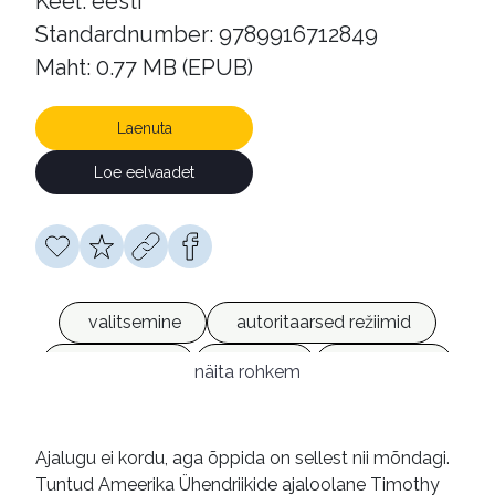
Keel: eesti
Standardnumber: 9789916712849
Maht: 0.77 MB (EPUB)
Laenuta
Loe eelvaadet
valitsemine
autoritaarsed režiimid
autoritarism
türannia
despootia
näita rohkem
diktatuurid
poliitiline ajalugu
poliitiline eetika
poliitiline kultuur
Ajalugu ei kordu, aga õppida on sellest nii mõndagi.
Tuntud Ameerika Ühendriikide ajaloolane Timothy
demokraatia
20. sajand