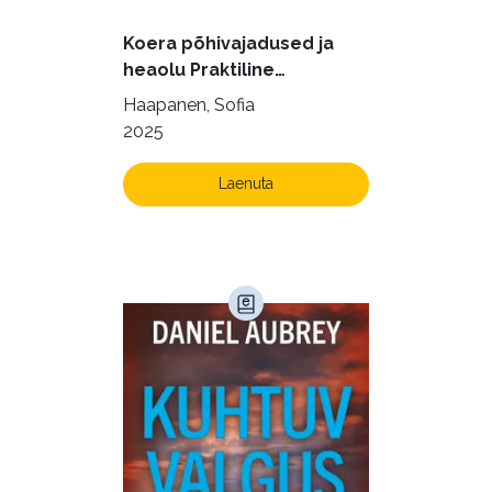
Kodu ja aed (38)
Koera põhivajadused ja
Krimi ja põnevik (1283)
heaolu Praktiline
käsiraamat sujuvaks ja
Kultuur ja teadus (45)
Haapanen, Sofia
rahuldust pakkuvaks
2025
Kunst ja looming (86)
igapäevaeluks
Laste- ja noortekirjandus (580)
Laenuta
Loodus (54)
Loodusteadus (32)
Luule (75)
Maamajandus (24)
Majandus (34)
Perioodika (15)
Psühholoogia (184)
Rahandus (47)
Religioon (107)
Siseturvalisus (34)
Sport (52)