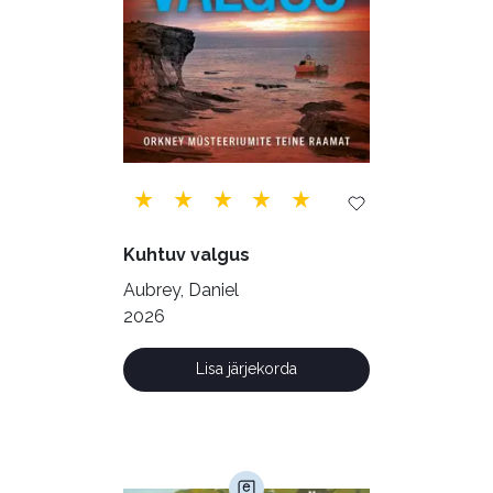
Tehnika (6)
Telekommunikatsioon (9)
Tervis (147)
Transport (8)
Ulme ja fantaasia (244)
Vabakasutus (423)
Õigus (22)
Õppekirjandus (48)
Kuhtuv valgus
Ühiskond (168)
Aubrey, Daniel
2026
Lisa järjekorda