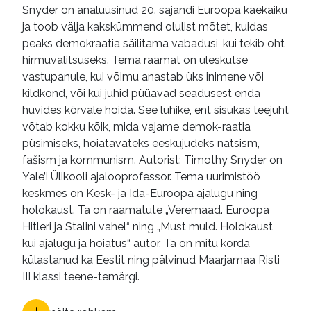
Snyder on analüüsinud 20. sajandi Euroopa käekäiku
e-raamatud
ja toob välja kakskümmend olulist mõtet, kuidas
peaks demokraatia säilitama vabadusi, kui tekib oht
hirmuvalitsuseks. Tema raamat on üleskutse
vastupanule, kui võimu anastab üks inimene või
kildkond, või kui juhid püüavad seadusest enda
huvides kõrvale hoida. See lühike, ent sisukas teejuht
võtab kokku kõik, mida vajame demok-raatia
püsimiseks, hoiatavateks eeskujudeks natsism,
fašism ja kommunism. Autorist: Timothy Snyder on
Yale’i Ülikooli ajalooprofessor. Tema uurimistöö
keskmes on Kesk- ja Ida-Euroopa ajalugu ning
holokaust. Ta on raamatute „Veremaad. Euroopa
Hitleri ja Stalini vahel“ ning „Must muld. Holokaust
kui ajalugu ja hoiatus“ autor. Ta on mitu korda
külastanud ka Eestit ning pälvinud Maarjamaa Risti
III klassi teene-temärgi.