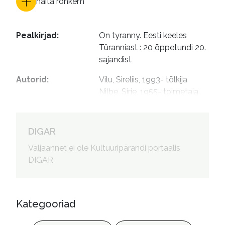
näita rohkem
Pealkirjad
:
On tyranny. Eesti keeles

Türanniast : 20 õppetundi 20. 
sajandist
Autorid
:
Vilu, Sireliis, 1993- tõlkija

Nilbe, Sirje, 1955- toimetaja

Müller, Kalle, 1963- kujundaja

Karlsson, Thomas, fotograaf
DIGAR
Väljaannet ei ole Kultuuripärandi portaalis
DIGAR
Kategooriad