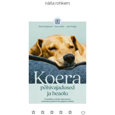
Populaarsed (25)
Ajakirjad (17)
näita rohkem
Ajalugu (165)
Armastusromaanid (293)
Audioperioodika
Biograafiad (229)
Eesti kirjandus (1774)
Ettevõtlus (30)
Filoloogia (121)
Filosoofia (146)
Geograafia (65)
Haridus (20)
Ilukirjandus (4254)
Juhtimine (23)