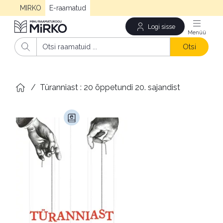
MIRKO
E-raamatud
Logi sisse
Men
Otsi
/
Türanniast : 20 õppetundi 20. sajandist