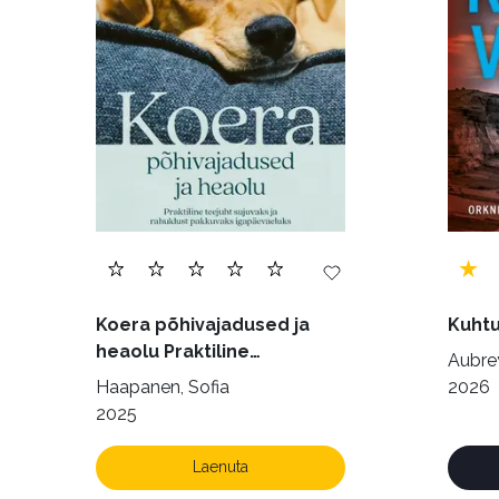
Ulme ja fantaasia (244)
Vabakasutus (423
Koera põhivajadused ja
Kuhtu
heaolu Praktiline
Aubrey
käsiraamat sujuvaks ja
Haapanen, Sofia
2026
rahuldust pakkuvaks
2025
igapäevaeluks
Laenuta