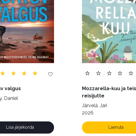
)
Õigus (22)
Õppekirjandus (48)
Ühiskond (
v valgus
Mozzarella-kuu ja teis
reisijutte
, Daniel
Järvelä, Jari
2026
Lisa järjekorda
Laenuta