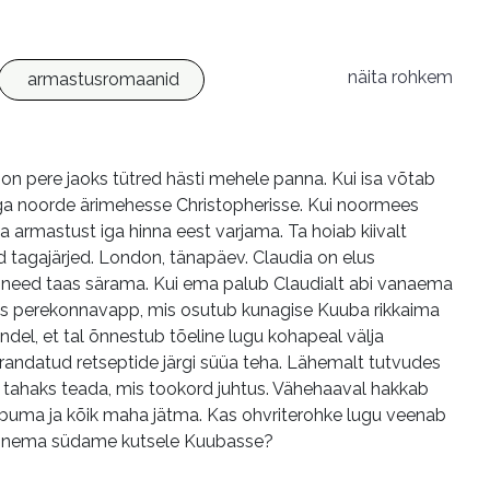
näita rohkem
armastusromaanid
on pere jaoks tütred hästi mehele panna. Kui isa võtab
ga noorde ärimehesse Christopherisse. Kui noormees
armastust iga hinna eest varjama. Ta hoiab kiivalt
 tagajärjed. London, tänapäev. Claudia on elus
es need taas särama. Kui ema palub Claudialt abi vanaema
üks perekonnavapp, mis osutub kunagise Kuuba rikkaima
del, et tal õnnestub tõeline lugu kohapeal välja
andatud retseptide järgi süüa teha. Lähemalt tutvudes
 tahaks teada, mis tookord juhtus. Vähehaaval hakkab
oobuma ja kõik maha jätma. Kas ohvriterohke lugu veenab
rgnema südame kutsele Kuubasse?