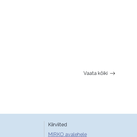
Vaata kõiki
Kiirviited
MIRKO avalehele