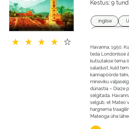
Kestus: 9 tund
inglise
U
heliraamatud
Havanna, 1950. Kuu
teda Londonisse ä
kutsutakse tema is
saladust, kuid te
kannapöörde teinud
mineviku väljasel
dünastia – Diaze p
selgitada. Havann
selgub, et Mateo 
hargnema traagili
Mateoga üha lähe