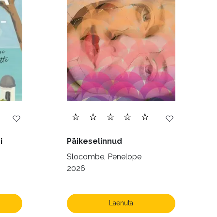
168)
i
Päikeselinnud
Slocombe, Penelope
2026
Laenuta