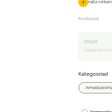
näita rohke
Pealkirjad
:
Autorid
:
DIGAR
Väljaannet ei o
Kategooriad
Armastusroma