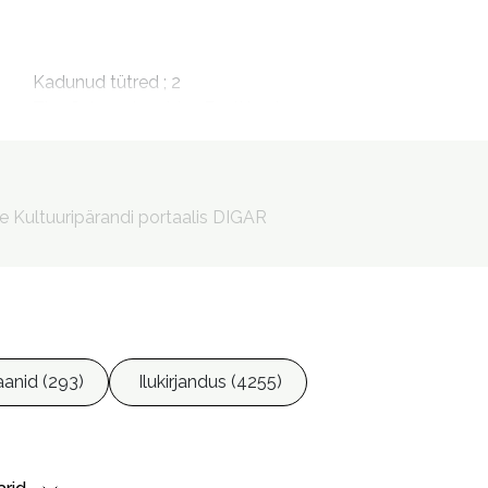
m
Kadunud tütred ; 2

The Cuban daughter. Eesti keeles

Kuuba tütar
Jürviste, Ülla, 1956- tõlkija

Lukkering, Liivika, 1971- esitaja
le Kultuuripärandi portaalis DIGAR
anid (293)
Ilukirjandus (4255)