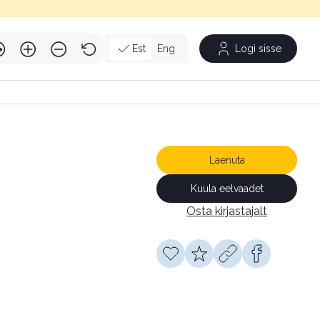
Est
Eng
Logi sisse
Laenuta
Kuula eelvaadet
Osta kirjastajalt