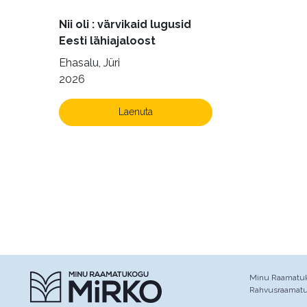
Nii oli : värvikaid lugusid
Eesti lähiajaloost
Ehasalu, Jüri
2026
Laenuta
Minu Raamatuko
Rahvusraamat