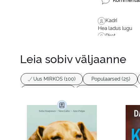
Kommentaa
Kadri
Hea ladus lugu
Piret
Ootused vastasid 
Leia sobiv väljaanne
Uus MIRKOS (100)
Populaarsed (25)
Biograafiad (229)
Eesti kirjandus (1774)
Haridus (20)
Ilukirjandus (4255)
Juht
Kunst ja looming (86)
Laste- ja noortekirj
Maamajandus (24)
Majandus (34)
P
Siseturvalisus (34)
Sport (52)
Tehnik