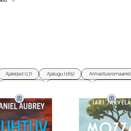
rid
lootustele
Ajakirjad (17)
Ajalugu (165)
Armastusromaanid 
Ettevõtlus (30)
Filoloogia (121)
Filosoofia (14
imine (23)
Kodu ja aed (38)
Krimi ja põnevik (1284
andus (580)
Loodus (54)
Loodusteadus (32)
erioodika (15)
Psühholoogia (184)
Rahandus (47)
a (6)
Telekommunikatsioon (9)
Tervis (147)