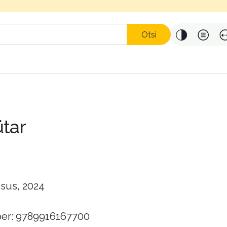
Otsi
ütar
sus, 2024
er: 9789916167700