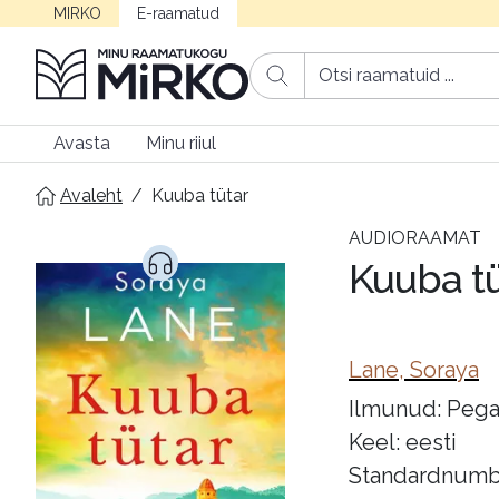
MIRKO
E-raamatud
Avasta
Minu riiul
Avaleht
/
Kuuba tütar
AUDIORAAMAT
Kuuba t
Lane, Soraya
Ilmunud: Pega
Keel: eesti
Standardnumb