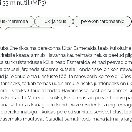
i 33 minutit (MP3)
us-Meremaa
ilukirjandus
perekonnaromaanid
võrguväljaanded
ba ühe rikkaima perekonna tütar Esmeralda teab, kui oluline 
rireisile kaasa, armub Havanna kauneimaks neiuks peetud pii
a suhkruistandusse külla, teab Esmeralda, et nad peavad oma 
ma otsusel järgneda südame kutsele Londonisse, on kohutavad
 ja leidnud oma unistuste töö: ta renoveerib kortereid, lüü
gitamiseks, tärkab temas uudishimu. Ainsaks juhtlõngaks on 
ere – vapiks. Claudia lendab Havannasse, sest on südames kin
as kohtab ta Mateod – kokka, kes armastab põlvest põlve pär
vanaisa töötas kunagi perekond Diaze residentsis ning temagi
ne perekonnalugu – kuidas pere oli sunnitud senisest elust l
dasemaks muutuvat Claudiat samuti kodu maha jätma ja jä