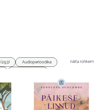
näita rohkem
(293)
Audioperioodika
6)
Geograafia (65)
)
Kultuur ja teadus (45)
Luule (75)
Religioon (107)
Transport (8)