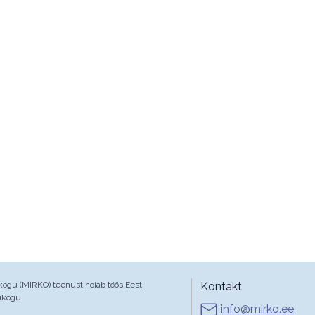
gu (MIRKO) teenust hoiab töös Eesti
Kontakt
ukogu
info@mirko.ee