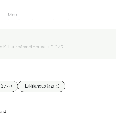
Minu...

Minu Rio de Janeiro : elujanus olümpialinn
Pesti, Mele, 1979- toimetaja

Kats, Madis, 1983- kujundaja

Vungi, Kudrun, 1980- illustreerija

le Kultuuripärandi portaalis DIGAR
Koido, Malle, fotograaf

Voelker, Ryu, fotograaf

Kudryavceva, Maria, fotograaf

Pereira, Júlio, fotograaf

Flecher, Tiago, fotograaf
 (1773)
Ilukirjandus (4254)
rid