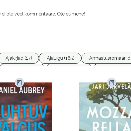
e ei ole veel kommentaare. Ole esimene!
Ajakirjad (17)
Ajalugu (165)
Armastusromaanid 
Ettevõtlus (30)
Filoloogia (121)
Filosoofia (14
imine (23)
Kodu ja aed (38)
Krimi ja põnevik (1284
andus (580)
Loodus (54)
Loodusteadus (32)
erioodika (15)
Psühholoogia (184)
Rahandus (47)
a (6)
Telekommunikatsioon (9)
Tervis (147)
)
Õigus (22)
Õppekirjandus (48)
Ühiskond (