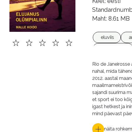
Keel: eesti
Standardnumb
Maht: 8.61 MB
eluviis
a
mälestused
Rio de Janeirosse 
nahal, mida tähenda
2012. aastal maand
maailmameistrivõi
sajandi suurima ma
et sport ei too kõ
igast hetkest ja i
mind päevast päe
näita rohke