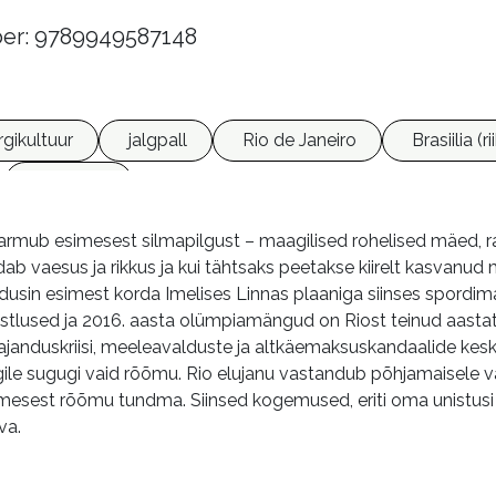
er: 9789949587148
rgikultuur
jalgpall
Rio de Janeiro
Brasiilia (ri
reisikirjad
armub esimesest silmapilgust – maagilised rohelised mäed, ra
b vaesus ja rikkus ja kui tähtsaks peetakse kiirelt kasvanud ma
usin esimest korda Imelises Linnas plaaniga siinses spordima
stlused ja 2016. aasta olümpiamängud on Riost teinud aastat
janduskriisi, meeleavalduste ja altkäemaksuskandaalide keskel
igile sugugi vaid rõõmu. Rio elujanu vastandub põhjamaisele v
nimesest rõõmu tundma. Siinsed kogemused, eriti oma unistusi
va.
m