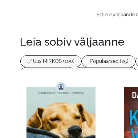
Sellele väljaandel
Leia sobiv väljaanne
Uus MIRKOS (100)
Populaarsed (25)
Biograafiad (229)
Eesti kirjandus (1773)
Haridus (20)
Ilukirjandus (4254)
Juht
Kunst ja looming (86)
Laste- ja noortekirj
Maamajandus (24)
Majandus (34)
P
Siseturvalisus (34)
Sport (52)
Tehnik
Ulme ja fantaasia (244)
Vabakasutus (423