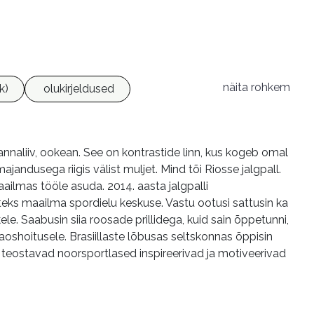
näita rohkem
ik)
olukirjeldused
nnaliiv, ookean. See on kontrastide linn, kus kogeb omal
jandusega riigis välist muljet. Mind tõi Riosse jalgpall.
ailmas tööle asuda. 2014. aasta jalgpalli
eks maailma spordielu keskuse. Vastu ootusi sattusin ka
e. Saabusin siia roosade prillidega, kuid sain õppetunni,
aoshoitusele. Brasiillaste lõbusas seltskonnas õppisin
 teostavad noorsportlased inspireerivad ja motiveerivad