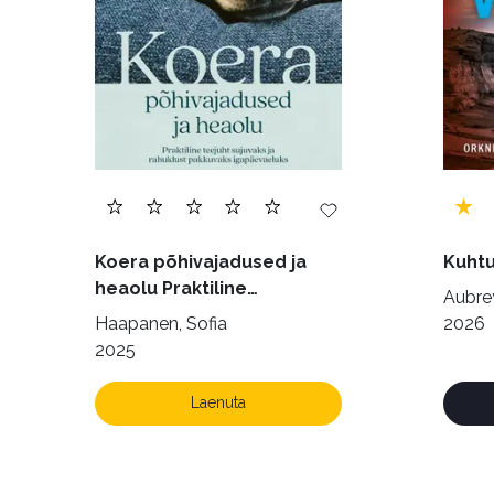
Koera põhivajadused ja
Kuhtu
heaolu Praktiline
Aubrey
käsiraamat sujuvaks ja
Haapanen, Sofia
2026
rahuldust pakkuvaks
2025
igapäevaeluks
Laenuta