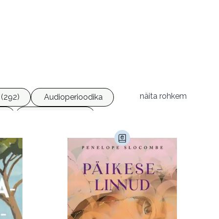
näita rohkem
(292)
Audioperioodika
6)
Geograafia (65)
)
Kultuur ja teadus (45)
Luule (75)
Religioon (107)
Transport (8)
168)