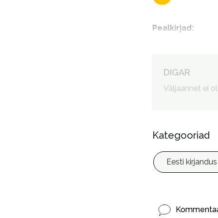
Pealkirjad
:
Autorid
:
DIGAR
Väljaannet ei o
Kategooriad
Eesti kirjandus
Kommentaa