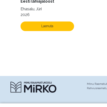
Eesti lähiajaloost
Ehasalu, Jüri
2026
Laenuta
Minu Raamatuko
Rahvusraamat