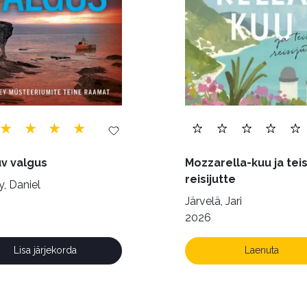
v valgus
Mozzarella-kuu ja teis
reisijutte
, Daniel
Järvelä, Jari
2026
Lisa järjekorda
Laenuta