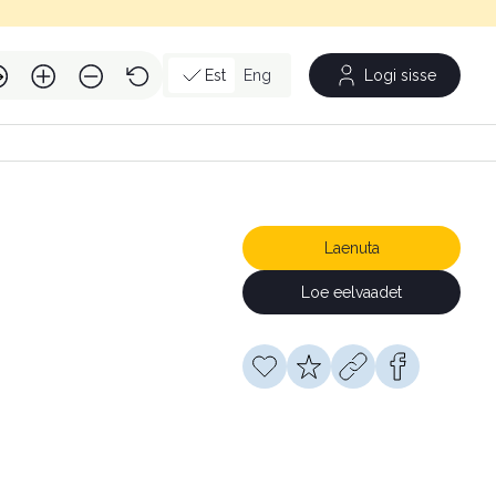
Est
Eng
Logi sisse
Laenuta
Loe eelvaadet