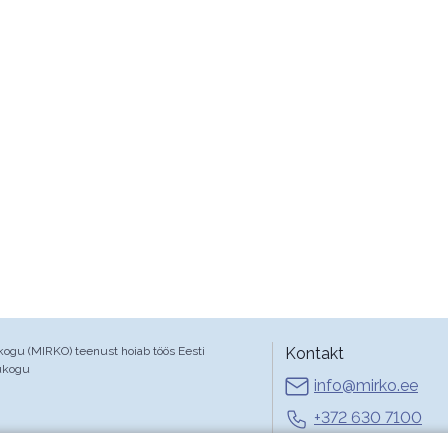
gu (MIRKO) teenust hoiab töös Eesti
Kontakt
ukogu
info@mirko.ee
+372 630 7100