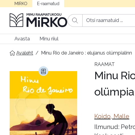
MIRKO
E-raamatud
Avasta
Minu riiul
Avaleht
/
Minu Rio de Janeiro : elujanus olümpialinn
RAAMAT
Minu Rio
olümpia
Koido, Malle
Ilmunud: Petro