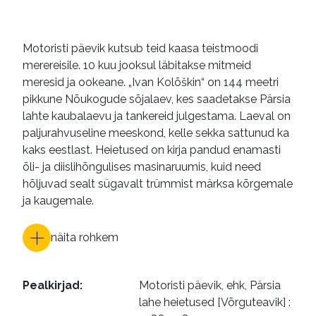
ajateenistus (sõjandus)
ajateenijad
eestlased
nõukogude aeg
Motoristi päevik kutsub teid kaasa teistmoodi
merereisile. 10 kuu jooksul läbitakse mitmeid
NSV Liit
Pärsia laht
1980-ndad
meresid ja ookeane. „Ivan Kolõškin“ on 144 meetri
päevikud
mälestused
pikkune Nõukogude sõjalaev, kes saadetakse Pärsia
lahte kaubalaevu ja tankereid julgestama. Laeval on
e-raamatud
paljurahvuseline meeskond, kelle sekka sattunud ka
kaks eestlast. Heietused on kirja pandud enamasti
õli- ja diislihõngulises masinaruumis, kuid need
hõljuvad sealt sügavalt trümmist märksa kõrgemale
ja kaugemale.
näita rohkem
Pealkirjad
:
Motoristi päevik, ehk, Pärsia 
lahe heietused [Võrguteavik] : 