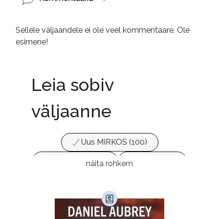
Sellele väljaandele ei ole veel kommentaare. Ole
esimene!
Leia sobiv
väljaanne
Uus MIRKOS (100)
Populaarsed (25)
Ajakirjad (17)
näita rohkem
Ajalugu (165)
Armastusromaanid (294)
Audioperioodika