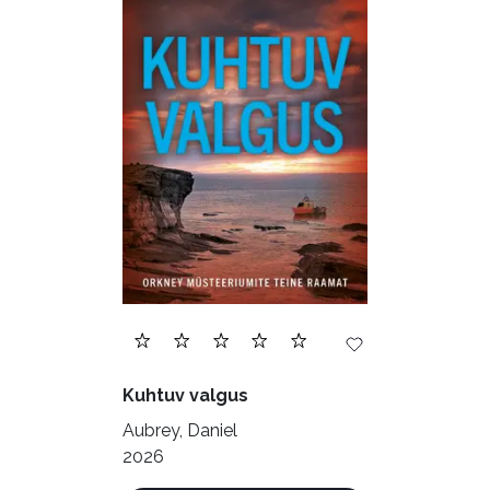
Biograafiad (229)
Eesti kirjandus (1776)
Ettevõtlus (30)
Filoloogia (121)
Filosoofia (148)
Geograafia (65)
Haridus (20)
Ilukirjandus (4255)
Juhtimine (23)
Kodu ja aed (38)
Kuhtuv valgus
Krimi ja põnevik (1286)
Aubrey, Daniel
Kultuur ja teadus (45)
2026