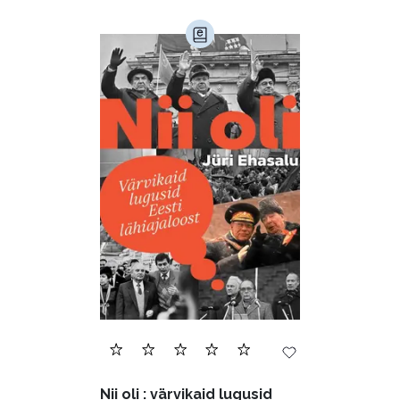
Nii oli : värvikaid lugusid