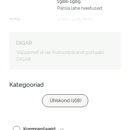
1988-1989

Pärsia lahe heietused
ISBN
:
9789949817672

9789949881208
DIGAR
Väljaannet ei ole Kultuuripärandi portaalis
DIGAR
Kategooriad
Ühiskond (168)
Kommentaarid