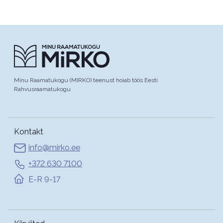
Minu Raamatukogu (MIRKO) teenust hoiab töös Eesti
Rahvusraamatukogu
Kontakt
info@mirko.ee
+372 630 7100
E-R 9-17