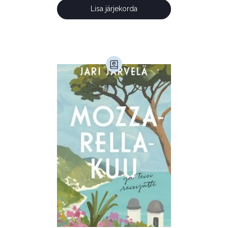
Kunst ja looming (86)
Lisa järjekorda
Laste- ja noortekirjandus (581)
Loodus (53)
Loodusteadus (32)
Luule (75)
Maamajandus (24)
Majandus (34)
Perioodika (15)
Psühholoogia (186)
Rahandus (46)
Religioon (107)
Siseturvalisus (34)
Sport (52)
Tehnika (6)
Telekommunikatsioon (9)