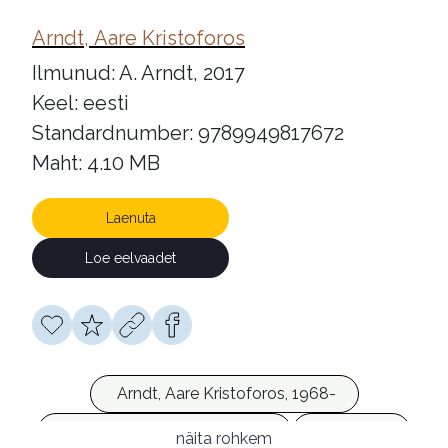
Arndt, Aare Kristoforos
Ilmunud: A. Arndt, 2017
Keel: eesti
Standardnumber: 9789949817672
Maht: 4.10 MB
Laenuta
Loe eelvaadet
Arndt, Aare Kristoforos, 1968-
NSV Liit. Nõukogude Armee
merevägi
näita rohkem