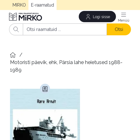
MIRKO
E-raamatud
Logi sisse
Men
Otsi
/
Motoristi päevik, ehk, Pärsia lahe heietused 1988-
1989