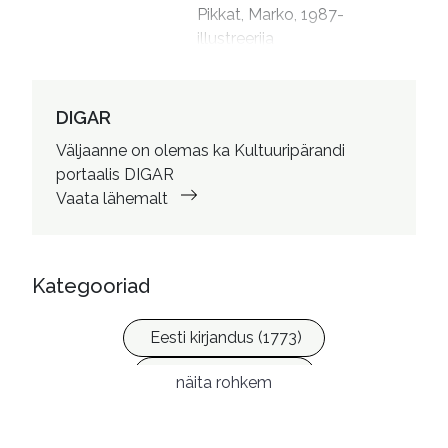
Pikkat, Marko, 1987- 
illustreerija

Pikkat, Marko, 1987- 
kujundaja
DIGAR
Väljaanne on olemas ka Kultuuripärandi
portaalis DIGAR
Vaata lähemalt
Kategooriad
Eesti kirjandus (1773)
Ilukirjandus (4258)
näita rohkem
Laste- ja noortekirjandus (581)