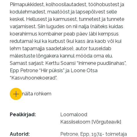
Piimapukkidest, kolhoosilautadest, tööhobustest ja
kodulehmadest, maatööst ja lapsepõlvest selle
keskel. Hellusest ja karmusest, tunnetest ja tunnete
varjamisest. Siin lugudes on nii nalja (näiteks kuidas
koerahirmus kombainer peab päev läbi kempsus
redutama) kui ka kurbust (kui kass ära kaob või kui
lehm tapamajja saadetakse), autor tuuseldab
mälestuste lõngakera kannul mööda oma elu.
Samast sarjast: Kerttu Soansi “Inimene puudlinahas”,
Epp Petrone “Hiir püksis” ja Loone Otsa
“Kasvuhoonekoerad”.
näita rohkem
Pealkirjad
:
Loomalood

Kassiiseloom [Võrguteavik]
Autorid
:
Petrone, Epp, 1974- toimetaja
