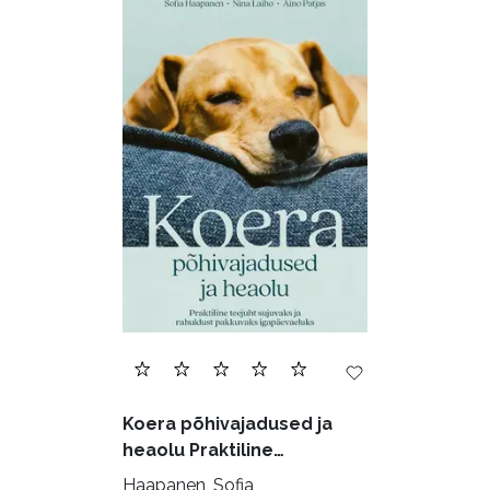
Audioperioodika
Biograafiad (229)
Eesti kirjandus (1773)
Ettevõtlus (30)
Filoloogia (121)
Filosoofia (146)
Geograafia (65)
Haridus (20)
Ilukirjandus (4258)
Juhtimine (23)
Kodu ja aed (38)
Koera põhivajadused ja
Krimi ja põnevik (1286)
heaolu Praktiline
käsiraamat sujuvaks ja
Kultuur ja teadus (45)
Haapanen, Sofia