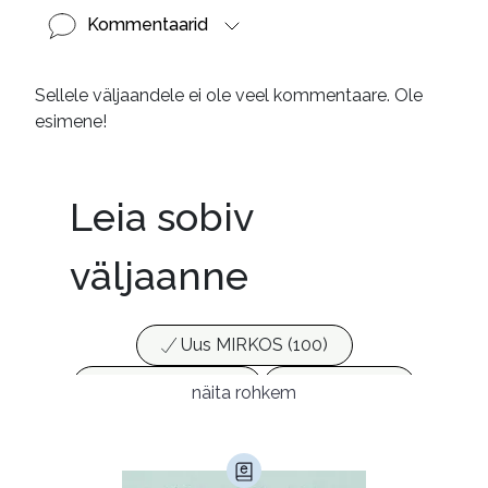
Kommentaarid
Sellele väljaandele ei ole veel kommentaare. Ole
esimene!
Leia sobiv
väljaanne
Uus MIRKOS (100)
Populaarsed (25)
Ajakirjad (17)
näita rohkem
Ajalugu (165)
Armastusromaanid (292)