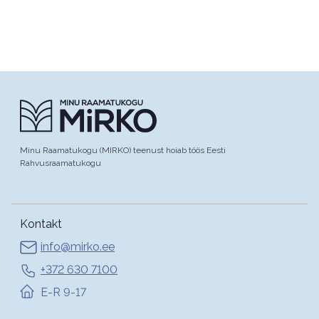
Minu Raamatukogu (MIRKO) teenust hoiab töös Eesti
Rahvusraamatukogu
Kontakt
info@mirko.ee
+372 630 7100
E-R 9-17