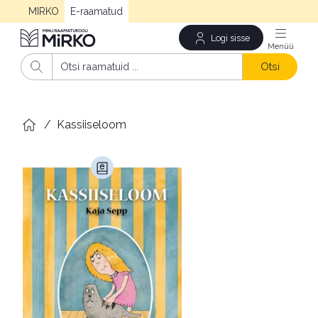
MIRKO
E-raamatud
Logi sisse
Men
Otsi
/
Kassiiseloom