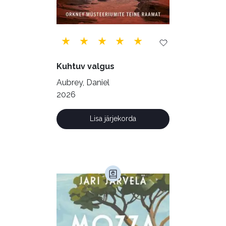
Ulme ja fantaasia (244)
Vabakasutus (423)
Õigus (22)
Õppekirjandus (48)
Kuhtuv valgus
Ühiskond (168)
Aubrey, Daniel
2026
Lisa järjekorda