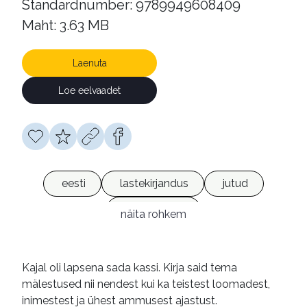
Standardnumber: 9789949608409
Maht: 3.63 MB
Laenuta
Loe eelvaadet
eesti
lastekirjandus
jutud
e-raamatud
näita rohkem
Kajal oli lapsena sada kassi. Kirja said tema
mälestused nii nendest kui ka teistest loomadest,
inimestest ja ühest ammusest ajastust.