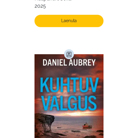
rahuldust pakkuvaks
2025
Kunst ja looming (86)
igapäevaeluks
Laste- ja noortekirjandus (581)
Laenuta
Loodus (54)
Loodusteadus (32)
Luule (75)
Maamajandus (24)
Majandus (34)
Perioodika (15)
Psühholoogia (184)
Rahandus (47)
Religioon (107)
Siseturvalisus (34)
Sport (52)
Tehnika (6)
Telekommunikatsioon (9)
Tervis (147)
Transport (8)