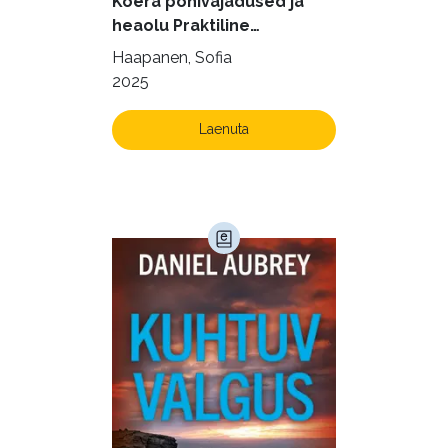
Koera põhivajadused ja
Krimi ja põnevik (1285)
heaolu Praktiline
käsiraamat sujuvaks ja
Kultuur ja teadus (45)
Haapanen, Sofia
rahuldust pakkuvaks
2025
Kunst ja looming (86)
igapäevaeluks
Laste- ja noortekirjandus (581)
Laenuta
Loodus (54)
Loodusteadus (32)
Luule (75)
Maamajandus (24)
Majandus (34)
Perioodika (15)
Psühholoogia (184)
Rahandus (46)
Religioon (107)
Siseturvalisus (34)
Sport (52)