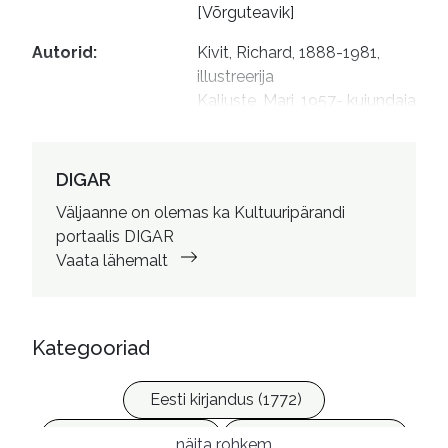
[Võrguteavik]
Autorid
:
Kivit, Richard, 1888-1981, 
illustreerija

Kaljuste, Mari, 1957- kujundaja
DIGAR
Väljaanne on olemas ka Kultuuripärandi
portaalis DIGAR
Vaata lähemalt
Kategooriad
Eesti kirjandus (1772)
Ilukirjandus (4255)
Vabakasutus (423)
näita rohkem