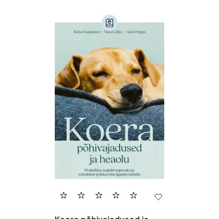
Ajalugu (165)
Armastusromaanid (292)
Audioperioodika
Biograafiad (228)
Eesti kirjandus (1772)
Ettevõtlus (30)
Filoloogia (121)
Filosoofia (146)
Geograafia (65)
Haridus (20)
Ilukirjandus (4255)
Juhtimine (23)
Kodu ja aed (38)