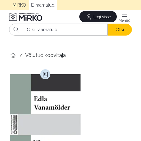
MIRKO
E-raamatud
Logi sisse
Men
Otsi
/
Võlutud koovitaja