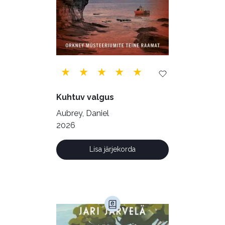
Tehnika (6)
Telekommunikatsioon (9)
Tervis (147)
Transport (8)
Ulme ja fantaasia (244)
Vabakasutus (423)
Õigus (22)
Kuhtuv valgus
Õppekirjandus (48)
Aubrey, Daniel
2026
Ühiskond (168)
Lisa järjekorda