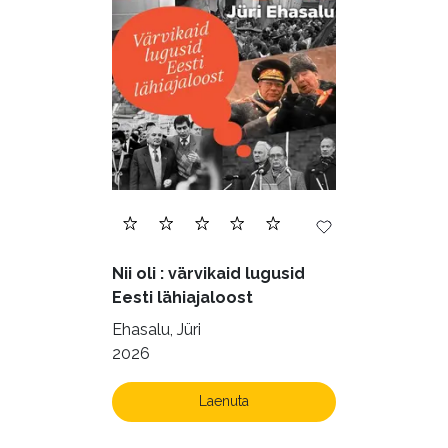
Nii oli : värvikaid lugusid
Eesti lähiajaloost
Ehasalu, Jüri
2026
Laenuta