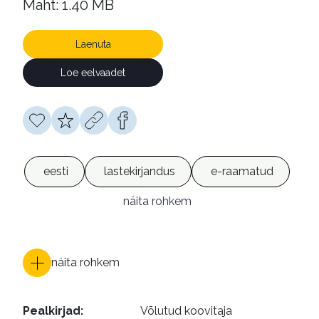
Maht: 1.40 MB
Laenuta
Loe eelvaadet
eesti
lastekirjandus
e-raamatud
näita rohkem
näita rohkem
Pealkirjad
:
Võlutud koovitaja 