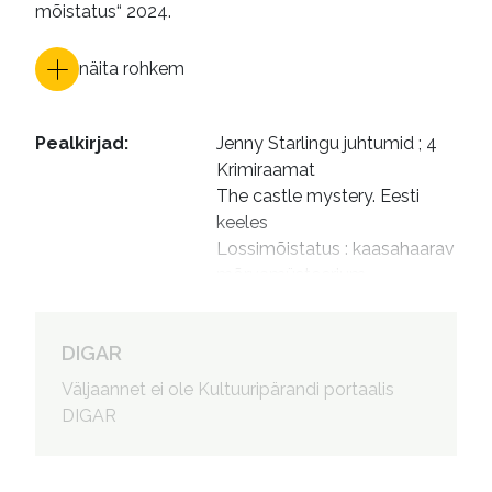
mõistatus“ 2024.
näita rohkem
Pealkirjad
:
Jenny Starlingu juhtumid ; 4

Krimiraamat

The castle mystery. Eesti 
keeles

Lossimõistatus : kaasahaarav 
mõrvamüsteerium
Autorid
:
Suits, Leena, tõlkija

Raidla, Helle, 1961- toimetaja

DIGAR
Stranberg, Piia, 1979- 
Väljaannet ei ole Kultuuripärandi portaalis
kujundaja
DIGAR