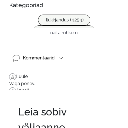
Kategooriad
Ilukirjandus (4259)
Krimi ja põnevik (1287)
näita rohkem
Kommentaarid
Luule
Väga põnev.
Anneli
Ülipõnev.
Leia sobiv
väljaanne