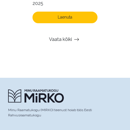
2025
Laenuta
Vaata kõiki
Minu Raamatukogu (MIRKO) teenust hoiab töös Eesti
Rahvusraamatukogu