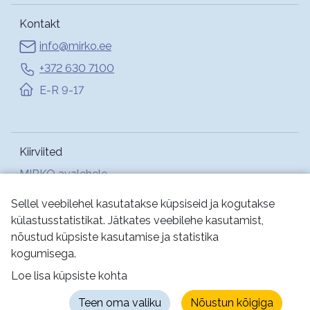
Kontakt
info@mirko.ee
+372 630 7100
E-R 9-17
Kiirviited
MIRKO avalehele
Abi
Sellel veebilehel kasutatakse küpsiseid ja kogutakse
külastusstatistikat. Jätkates veebilehe kasutamist,
nõustud küpsiste kasutamise ja statistika
Jälgi meid:
kogumisega.
Loe lisa küpsiste kohta
Kasutustingimused
Küpsised
Privaatsus
Teen oma valiku
Nõustun kõigiga
Juurdepääsetavus