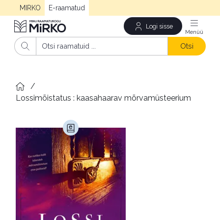
MIRKO
E-raamatud
Logi sisse
Men
Otsi
/
Lossimõistatus : kaasahaarav mõrvamüsteerium