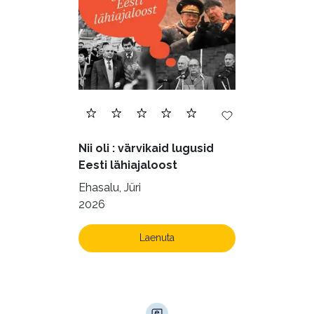
Nii oli : värvikaid lugusid
Eesti lähiajaloost
Ehasalu, Jüri
2026
Laenuta