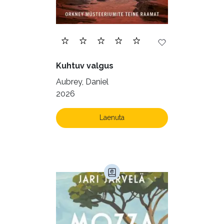
Ilukirjandus (4259)
Juhtimine (23)
Kodu ja aed (38)
Kuhtuv valgus
Krimi ja põnevik (1287)
Aubrey, Daniel
Kultuur ja teadus (45)
2026
Kunst ja looming (86)
Laenuta
Laste- ja noortekirjandus (582)
Loodus (53)
Loodusteadus (32)
Luule (75)
Maamajandus (24)
Majandus (34)
Perioodika (15)