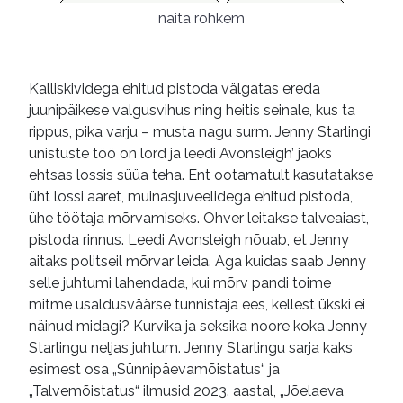
kriminaalromaanid
e-raamatud
näita rohkem
Kalliskividega ehitud pistoda välgatas ereda
juunipäikese valgusvihus ning heitis seinale, kus ta
rippus, pika varju – musta nagu surm. Jenny Starlingi
unistuste töö on lord ja leedi Avonsleigh’ jaoks
ehtsas lossis süüa teha. Ent ootamatult kasutatakse
üht lossi aaret, muinasjuveelidega ehitud pistoda,
ühe töötaja mõrvamiseks. Ohver leitakse talveaiast,
pistoda rinnus. Leedi Avonsleigh nõuab, et Jenny
aitaks politseil mõrvar leida. Aga kuidas saab Jenny
selle juhtumi lahendada, kui mõrv pandi toime
mitme usaldusväärse tunnistaja ees, kellest ükski ei
näinud midagi? Kurvika ja seksika noore koka Jenny
Starlingu neljas juhtum. Jenny Starlingu sarja kaks
esimest osa „Sünnipäevamõistatus“ ja
„Talvemõistatus“ ilmusid 2023. aastal, „Jõelaeva