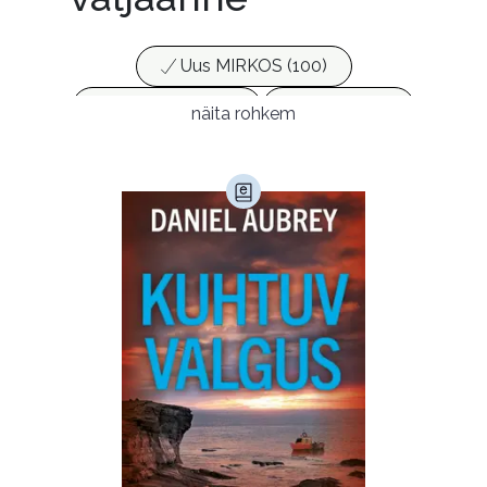
Uus MIRKOS (100)
Populaarsed (25)
Ajakirjad (17)
näita rohkem
Ajalugu (166)
Armastusromaanid (294)
Audioperioodika
Biograafiad (229)
Eesti kirjandus (1778)
Ettevõtlus (30)
Filoloogia (121)
Filosoofia (148)
Geograafia (65)
Haridus (20)