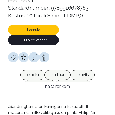
Keel: eesti
Standardnumber: 9789916678763
Kestus: 10 tundi 8 minutit (MP3)
Laenuta
Kuula eelvaadet
eluolu
kultuur
eluviis
Inglismaa
mälestused
näita rohkem
olukirjeldused
reisikirjad
heliraamatud
võrguväljaanded
„Sandringhamis on kuninganna Elizabeth II
maaeramu, mille valitsejaks on prints Philip. Nii