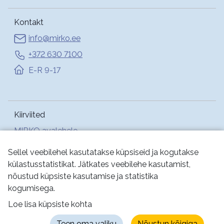
Kontakt
info@mirko.ee
+372 630 7100
E-R 9-17
Kiirviited
MIRKO avalehele
Abi
Sellel veebilehel kasutatakse küpsiseid ja kogutakse
külastusstatistikat. Jätkates veebilehe kasutamist,
nõustud küpsiste kasutamise ja statistika
Jälgi meid:
kogumisega.
Loe lisa küpsiste kohta
Kasutustingimused
Küpsised
Privaatsus
Teen oma valiku
Nõustun kõigiga