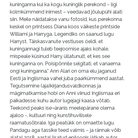
kuninganna kui ka kogu kuninglik perekond – ligi
kolmkümmend inimest – veedavad jõulupühi alati
siin. Meile näidatakse vanu fotosid, kus perekonna
keskel on printsess Diana koos väikeste printside
Williami ja Harryga. Legendiks on saanud lugu
Harryst. Täiskasvanute vestluses öeldi, et
kuningannagi tuleb teejoomise ajaks kohale,
mispeale küsinud Harry üllatunult, et kes see
kuninganna on. Poisipõnnile selgitati, et vanaema
ongi kuninganna.” Ann Alari on oma elu jaganud
Eesti ja Inglismaa vahel juba paarkümmend aastat.
Tegutsemine (aja)kirjandusvaldkonnas ja
mägimatkamise hobi on Anni viinud Inglismaa eri
paikadesse, kuhu autor lugejagi kaasa võtab.
Teekond peaks ise¬äranis meelepärane olema
ajaloo -, kultuuri ning kunstihuvilisele
raamatusõbrale. Iga peatükk on omaette lugu.
Pandagu aga tassike teed valmis – ja rännak võib
alata! 2018. aastal lisatud epiloogis jätkab autor