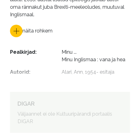
oma rännakut juba Brexiti-meeleoludes, muutuval
Inglismaal.
näita rohkem
Pealkirjad
:
Minu ...

Minu Inglismaa : vana ja hea
Autorid
:
Alari, Ann, 1954- esitaja
DIGAR
Väljaannet ei ole Kultuuripärandi portaalis
DIGAR