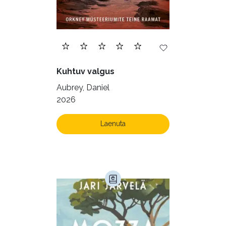
Geograafia (65)
Haridus (20)
Ilukirjandus (4259)
Juhtimine (23)
Kodu ja aed (38)
Kuhtuv valgus
Krimi ja põnevik (1287)
Aubrey, Daniel
Kultuur ja teadus (45)
2026
Kunst ja looming (86)
Laenuta
Laste- ja noortekirjandus (582)
Loodus (53)
Loodusteadus (32)
Luule (75)
Maamajandus (24)
Majandus (34)
Perioodika (15)