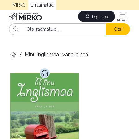
MIRKO
E-raamatud
Logi sisse
Men
Otsi
/
Minu Inglismaa : vana ja hea