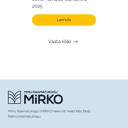
2025
Laenuta
Vaata kõiki
Minu Raamatukogu (MIRKO) teenust hoiab töös Eesti
Rahvusraamatukogu