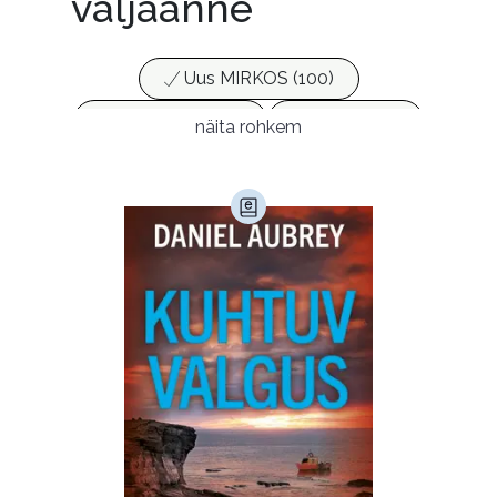
väljaanne
Uus MIRKOS (100)
Populaarsed (25)
Ajakirjad (17)
näita rohkem
Ajalugu (166)
Armastusromaanid (294)
Audioperioodika
Biograafiad (229)
Eesti kirjandus (1778)
Ettevõtlus (30)
Filoloogia (121)
Filosoofia (148)