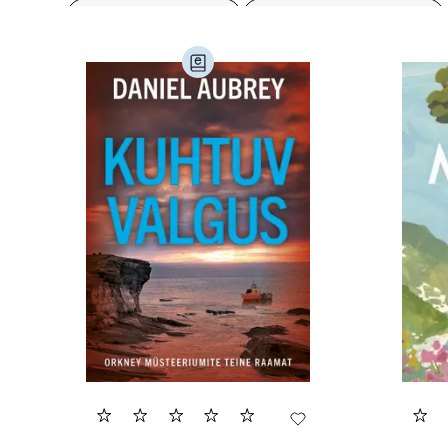
Biograafiad (229)
Eesti kirjandus (1776)
Haridus (20)
Ilukirjandus (4256)
Juht
Kunst ja looming (86)
Laste- ja noortekirj
Maamajandus (24)
Majandus (34)
P
Siseturvalisus (34)
Sport (52)
Tehnik
Ulme ja fantaasia (244)
Vabakasutus (423