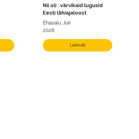
Nii oli : värvikaid lugusid
Eesti lähiajaloost
Ehasalu, Jüri
2026
Laenuta