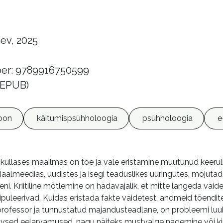
ev, 2025
er: 9789916750599
 (EPUB)
oon
käitumispsühholoogia
psühholoogia
e
küllases maailmas on tõe ja vale eristamine muutunud keeruli
iaalmeedias, uudistes ja isegi teaduslikes uuringutes, mõjuta
ni. Kriitiline mõtlemine on hädavajalik, et mitte langeda väide
ipuleerivad. Kuidas eristada fakte väidetest, andmeid tõendi
professor ja tunnustatud majandusteadlane, on probleemi luu
ivsed eelarvamused, nagu näiteks mustvalge nägemine või k