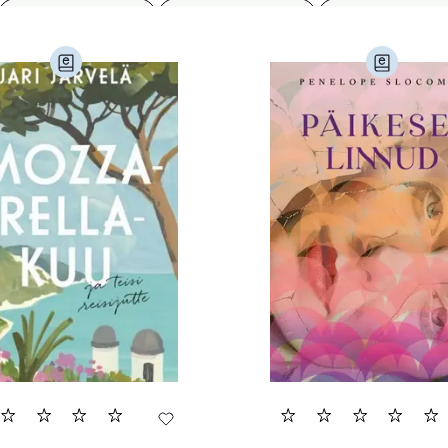
Ettevõtlus (30)
Filoloogia (121)
Filosoofia (14
imine (23)
Kodu ja aed (38)
Krimi ja põnevik (1286
andus (581)
Loodus (53)
Loodusteadus (32)
erioodika (15)
Psühholoogia (186)
Rahandus (46)
a (6)
Telekommunikatsioon (9)
Tervis (147)
)
Õigus (22)
Õppekirjandus (48)
Ühiskond (