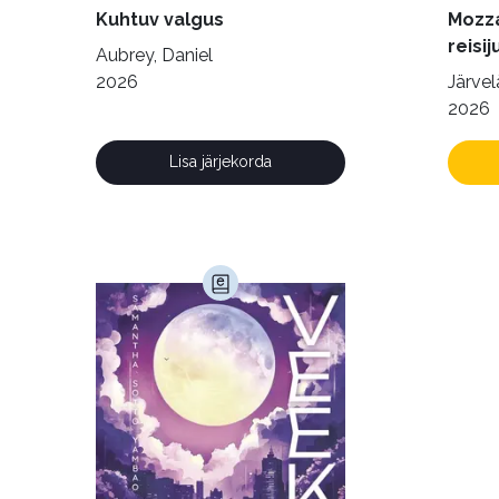
Kuhtuv valgus
Mozza
reisij
Aubrey, Daniel
2026
Järvelä
2026
Lisa järjekorda