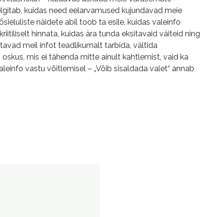
selgitab, kuidas need eelarvamused kujundavad meie
eluliste näidete abil toob ta esile, kuidas valeinfo
iitiliselt hinnata, kuidas ära tunda eksitavaid väiteid ning
tavad meil infot teadlikumalt tarbida, vältida
 oskus, mis ei tähenda mitte ainult kahtlemist, vaid ka
aleinfo vastu võitlemisel – „Võib sisaldada valet“ annab
 meie eelarvamusi ära kasutavad ja mida sellega ette võtta