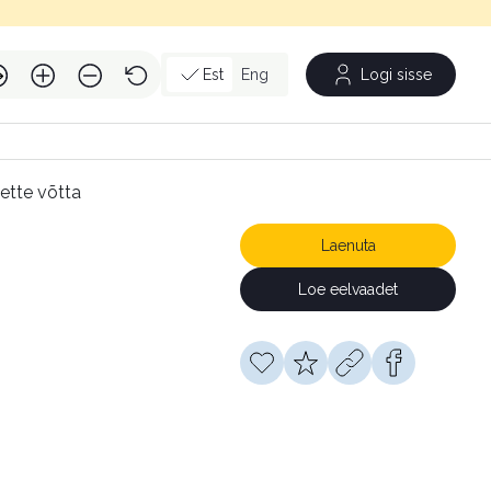
Est
Eng
Logi sisse
 ette võtta
Laenuta
Loe eelvaadet