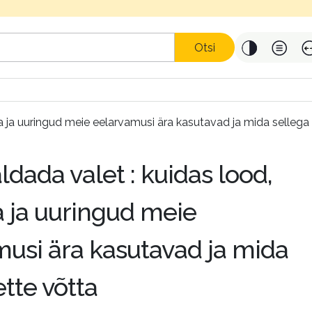
Otsi
ika ja uuringud meie eelarvamusi ära kasutavad ja mida sellega
aldada valet : kuidas lood,
ka ja uuringud meie
usi ära kasutavad ja mida
ette võtta