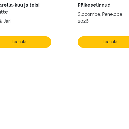
rella-kuu ja teisi
Päikeselinnud
utte
Slocombe, Penelope
, Jari
2026
Laenuta
Laenuta