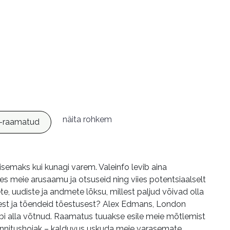
näita rohkem
-raamatud
semaks kui kunagi varem. Valeinfo levib aina
des meie arusaamu ja otsuseid ning viies potentsiaalselt
te, uudiste ja andmete lõksu, millest paljud võivad olla
test ja tõendeid tõestusest? Alex Edmans, London
bi alla võtnud. Raamatus tuuakse esile meie mõtlemist
innitushoiak – kalduvus uskuda meie varasemate