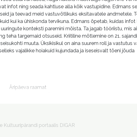
at infot ning seada kahtluse alla kõik vastupidine. Edmans 
eid ja teevad meid vastuvõtlikuks eksitavatele andmetele. Tõsi
ikuid kui ka ühiskonda tervikuna. Edmans õpetab, kuidas infot kr
uuringute konteksti paremini mõista. Ta jagab tööriistu, mis ai
ng teha targemaid otsuseid. Kriitiline mõtlemine on 21. sajandi
eisukohti muuta. Üksikisikul on aina suurem roll ja vastutus v
selleks vajalikke hoiakuid kujundada ja iseseisvalt tõeni jõuda
m
Äripäeva raamat

May contain lies. Eesti keeles

Võib sisaldada valet : kuidas lood, statistika ja uuringud
Kilgas, Raul, 1951- tõlkija

Murakas, Anu, toimetaja

le Kultuuripärandi portaalis DIGAR
Saareoja, Janek, 1972- kujundaja