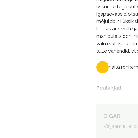
uskumustega ühtiv
igapäevaseid otsus
mõjutab nii üksikis
kuidas andmete ja 
manipulatsiooni ni
valmisolekut oma s
sulle vahendid, et 
näita rohke
Pealkirjad
:
Autorid
:
DIGAR
Väljaannet ei o