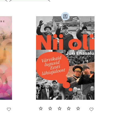
8)
Geograafia (65)
)
Kultuur ja teadus (45)
Luule (75)
Religioon (107)
Transport (8)
168)