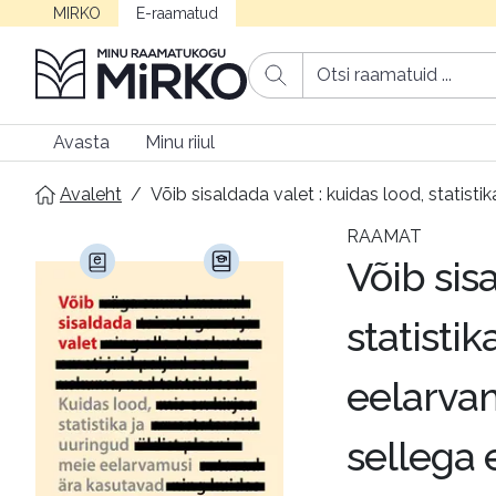
MIRKO
E-raamatud
Avasta
Minu riiul
Avaleht
/
Võib sisaldada valet : kuidas lood, statist
RAAMAT
Võib sis
statisti
eelarvam
sellega 