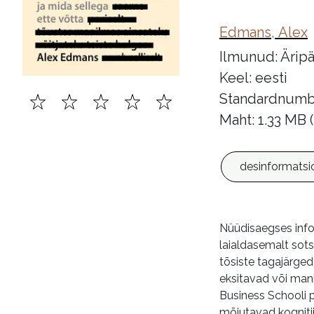
Edmans, Alex
Ilmunud: Äripä
Keel: eesti
Standardnumb
Maht: 1.33 MB
desinformatsi
Nüüdisaegses info
laialdasemalt sots
tõsiste tagajärgede
eksitavad või man
Business Schooli 
mõjutavad kogniti