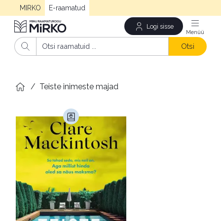
MIRKO
E-raamatud
Logi sisse
Men
Otsi
/
Teiste inimeste majad