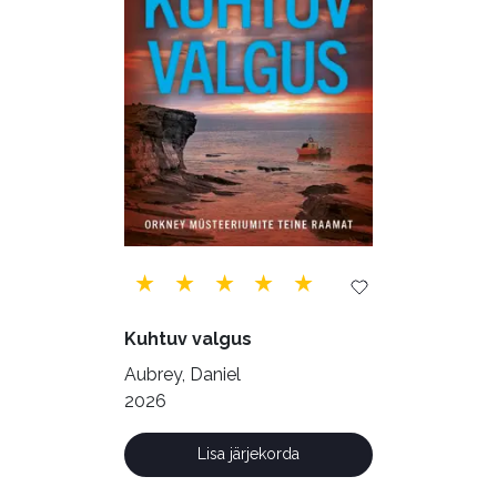
Rahandus (47)
Religioon (107)
Siseturvalisus (34)
Sport (52)
Tehnika (6)
Telekommunikatsioon (9)
Tervis (147)
Transport (8)
Ulme ja fantaasia (244)
Vabakasutus (423)
Õigus (22)
Õppekirjandus (48)
Kuhtuv valgus
Ühiskond (168)
Aubrey, Daniel
2026
Lisa järjekorda