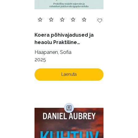
Ilukirjandus (4254)
Juhtimine (23)
Kodu ja aed (38)
Koera põhivajadused ja
Krimi ja põnevik (1283)
heaolu Praktiline
käsiraamat sujuvaks ja
Kultuur ja teadus (45)
Haapanen, Sofia
rahuldust pakkuvaks
2025
Kunst ja looming (86)
igapäevaeluks
Laste- ja noortekirjandus (580)
Laenuta
Loodus (54)
Loodusteadus (32)
Luule (75)
Maamajandus (24)
Majandus (34)
Perioodika (15)
Psühholoogia (184)