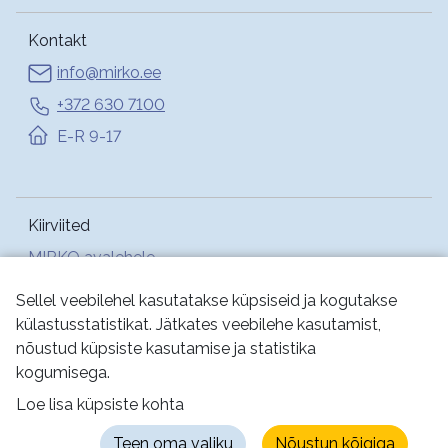
Kontakt
info@mirko.ee
+372 630 7100
E-R 9-17
Kiirviited
MIRKO avalehele
Abi
Sellel veebilehel kasutatakse küpsiseid ja kogutakse
külastusstatistikat. Jätkates veebilehe kasutamist,
nõustud küpsiste kasutamise ja statistika
Jälgi meid:
kogumisega.
Loe lisa küpsiste kohta
Kasutustingimused
Küpsised
Privaatsus
Teen oma valiku
Nõustun kõigiga