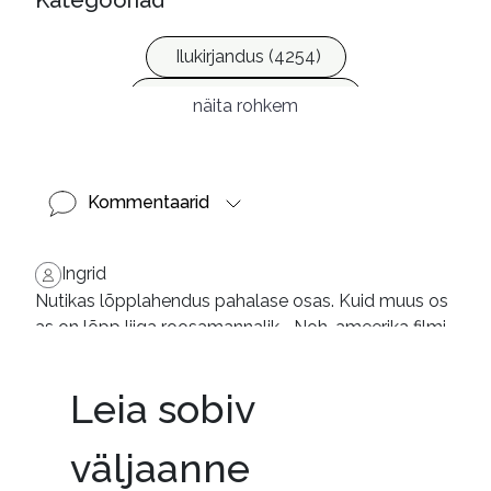
Kategooriad
Ilukirjandus (4254)
Krimi ja põnevik (1283)
näita rohkem
Kommentaarid
Ingrid
Nutikas lõpplahendus pahalase osas. Kuid muus os
as on lõpp liiga roosamannalik... Noh, ameerika filmi
des on lõpp alati positiivne, aga briti kirjanikult polek
s sellist nn õnnelikku lõppu oodanud.
Leia sobiv
väljaanne