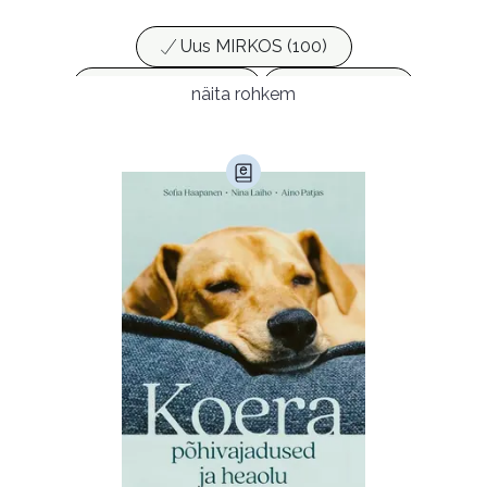
Uus MIRKOS (100)
Populaarsed (25)
Ajakirjad (17)
näita rohkem
Ajalugu (165)
Armastusromaanid (293)
Audioperioodika
Biograafiad (229)
Eesti kirjandus (1774)
Ettevõtlus (30)
Filoloogia (121)
Filosoofia (146)
Geograafia (65)
Haridus (20)