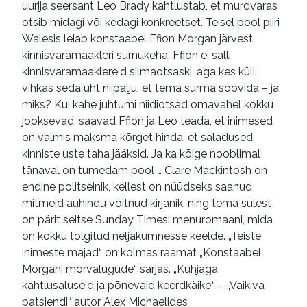
uurija seersant Leo Brady kahtlustab, et murdvaras
otsib midagi või kedagi konkreetset. Teisel pool piiri
Walesis leiab konstaabel Ffion Morgan järvest
kinnisvaramaakleri surnukeha. Ffion ei salli
kinnisvaramaaklereid silmaotsaski, aga kes küll
vihkas seda üht niipalju, et tema surma soovida – ja
miks? Kui kahe juhtumi niidiotsad omavahel kokku
jooksevad, saavad Ffion ja Leo teada, et inimesed
on valmis maksma kõrget hinda, et saladused
kinniste uste taha jääksid. Ja ka kõige nooblimal
tänaval on tumedam pool … Clare Mackintosh on
endine politseinik, kellest on nüüdseks saanud
mitmeid auhindu võitnud kirjanik, ning tema sulest
on pärit seitse Sunday Timesi menuromaani, mida
on kokku tõlgitud neljakümnesse keelde. „Teiste
inimeste majad“ on kolmas raamat „Konstaabel
Morgani mõrvalugude“ sarjas. „Kuhjaga
kahtlusaluseid ja põnevaid keerdkäike.“ – „Vaikiva
patsiendi“ autor Alex Michaelides