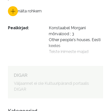
näita rohkem
Pealkirjad
:
Konstaabel Morgani 
mõrvalood ; 3

Other people's houses. Eesti 
keeles

Teiste inimeste majad
Autorid
:
Paal, Marge, 1975- tõlkija

Lepler, Laura, toimetaja

Wood, Hannah, kujundaja

DIGAR
Mullett, Viv, illustreerija
Väljaannet ei ole Kultuuripärandi portaalis
DIGAR