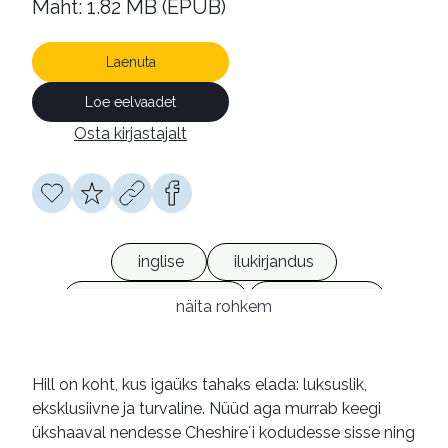
Maht: 1.82 MB (EPUB)
Laenuta
Loe eelvaadet
Osta kirjastajalt
inglise
ilukirjandus
kriminaalromaanid
e-raamatud
näita rohkem
Hill on koht, kus igaüks tahaks elada: luksuslik,
eksklusiivne ja turvaline. Nüüd aga murrab keegi
ükshaaval nendesse Cheshire´i kodudesse sisse ning