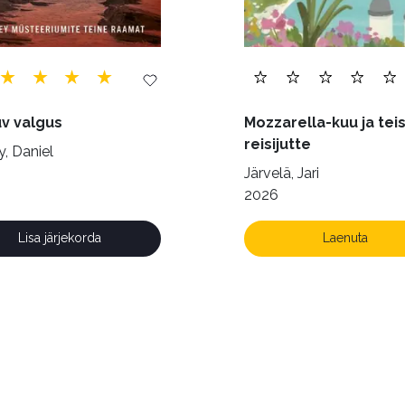
v valgus
Mozzarella-kuu ja teis
reisijutte
, Daniel
Järvelä, Jari
2026
Lisa järjekorda
Laenuta