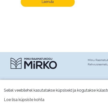
Laenuta
Minu Raamatuko
Rahvusraamat
Sellel veebilehel kasutatakse küpsiseid ja kogutakse külast
Jälgi meid:
Loe lisa küpsiste kohta