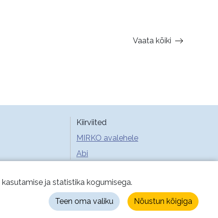
Vaata kõiki
Kiirviited
MIRKO avalehele
Abi
e kasutamise ja statistika kogumisega.
Teen oma valiku
Nõustun kõigiga
ustingimused
Küpsised
Privaatsus
Juurdepääsetavus