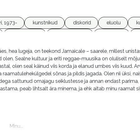
i, 1973-
kunstnikud
diskorid
eluolu
k
mälestused
olukirjeldused
reisikirjad
es, hea lugeja, on teekond Jamaicale – saarele, millest unist
 olen. Sealne kultuur ja eriti reggae-muusika on oluliselt mõj
stal, olen seal käinud viis korda ja elanud umbes viis kuud. 
 raamatulehekülgedel sõnas ja pildis jagada. Olen nii üksi, nai
dega sattunud omajagu seiklustesse ja annan endast parima, et 
tama, peab lihtsalt ära minema, ja ehk aitab minu raamat si
m
Minu...

Minu Jamaica [Võrguteavik] : pole probleemi!