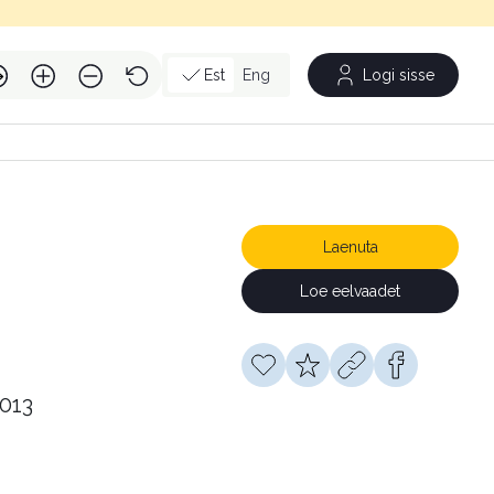
Est
Eng
Logi sisse
Laenuta
Loe eelvaadet
2013