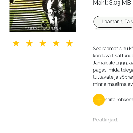
Maht: 8.03 MB
Laamann, Tarv
Jamaica (riik)
See raamat sinu kä
korduvalt sattunud
Jamaicale 1999. aa
pagas, mida teiega
tuttavate ja sõpra
minna maailma avas
näita rohke
Pealkirjad
: