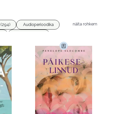
näita rohkem
(294)
Audioperioodika
6)
Geograafia (65)
)
Kultuur ja teadus (45)
Luule (75)
Religioon (107)
Transport (8)
168)