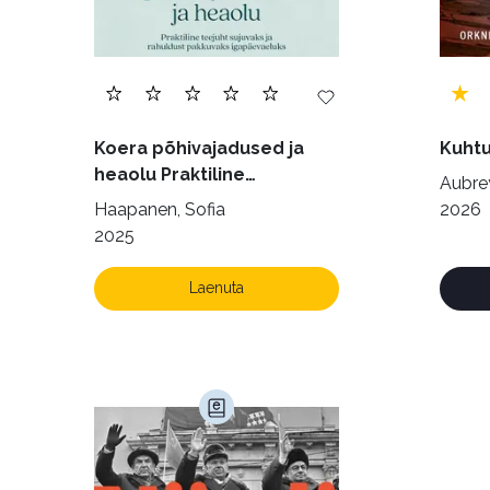
Koera põhivajadused ja
Kuhtu
heaolu Praktiline
Aubrey
käsiraamat sujuvaks ja
Haapanen, Sofia
2026
rahuldust pakkuvaks
2025
igapäevaeluks
Laenuta