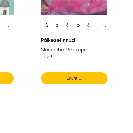
i
Päikeselinnud
Slocombe, Penelope
2026
Laenuta