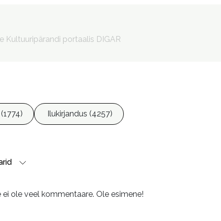
Luik, Riina, 1962- toimetaja

Lauk, Anna, 1976- kujundaja

Vungi, Kudrun, 1980- illustreerija

le Kultuuripärandi portaalis DIGAR
Laamann, Tarvi, 1973- illustreerija
9789949511181

9789949511235
 (1774)
Ilukirjandus (4257)
rid
e ei ole veel kommentaare. Ole esimene!