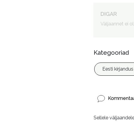
Autorid
:
DIGAR
Väljaannet ei o
ISBN
:
Kategooriad
Eesti kirjandus
Kommentaa
Sellele väljaandel