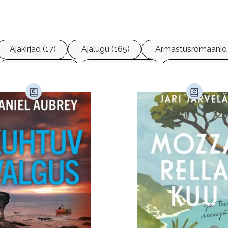
Ajakirjad (17)
Ajalugu (165)
Armastusromaanid 
Ettevõtlus (30)
Filoloogia (121)
Filosoofia (14
imine (23)
Kodu ja aed (38)
Krimi ja põnevik (1285
andus (580)
Loodus (54)
Loodusteadus (32)
erioodika (15)
Psühholoogia (184)
Rahandus (47)
a (6)
Telekommunikatsioon (9)
Tervis (147)
)
Õigus (22)
Õppekirjandus (48)
Ühiskond (