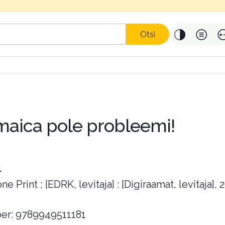
Otsi
maica pole probleemi!
i
e Print ; [EDRK, levitaja] : [Digiraamat, levitaja], 
er: 9789949511181