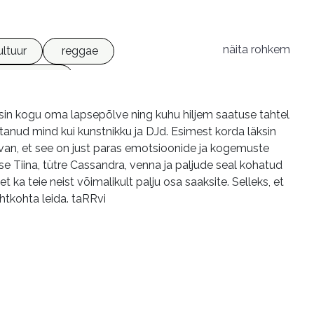
näita rohkem
ultuur
reggae
e-raamatud
asin kogu oma lapsepõlve ning kuhu hiljem saatuse tahtel
utanud mind kui kunstnikku ja DJd. Esimest korda läksin
Arvan, et see on just paras emotsioonide ja kogemuste
se Tiina, tütre Cassandra, venna ja paljude seal kohatud
ka teie neist võimalikult palju osa saaksite. Selleks, et
htkohta leida. taRRvi