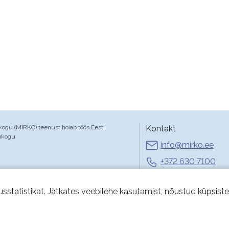
gu (MIRKO) teenust hoiab töös Eesti
Kontakt
ukogu
info@mirko.ee
+372 630 7100
E-R 9-17
usstatistikat. Jätkates veebilehe kasutamist, nõustud küpsist
Kasut