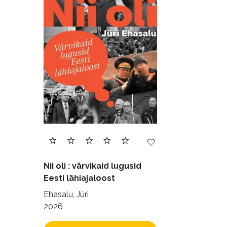
Nii oli : värvikaid lugusid
Eesti lähiajaloost
Ehasalu, Jüri
2026