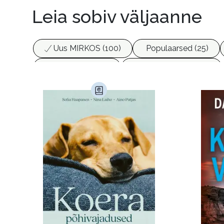
Leia sobiv väljaanne
Uus MIRKOS (100)
Populaarsed (25)
Biograafiad (229)
Eesti kirjandus (1774)
Haridus (20)
Ilukirjandus (4257)
Juht
Kunst ja looming (86)
Laste- ja noortekirj
Maamajandus (24)
Majandus (34)
P
Siseturvalisus (34)
Sport (52)
Tehnik
Ulme ja fantaasia (244)
Vabakasutus (423