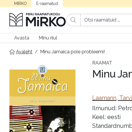
MIRKO
E-raamatud
Avasta
Minu riiul
Avaleht
/
Minu Jamaica pole probleemi!
RAAMAT
Minu Ja
Laamann, Tarv
Ilmunud: Petron
Keel: eesti
Standardnumb