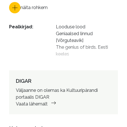
näita rohkem
Pealkirjad
:
Looduse lood

Geniaalsed linnud 
[Võrguteavik]

The genius of birds. Eesti 
keeles
Autorid
:
Urbanik, Helen, 1973- tõlkija

Karu, Liis (kunstnik), kujundaja

Vinkel, Marin, 1959- toimetaja
DIGAR
ISBN
Väljaanne on olemas ka Kultuuripärandi
:
9789949853397

portaalis DIGAR
9789949853403
Vaata lähemalt