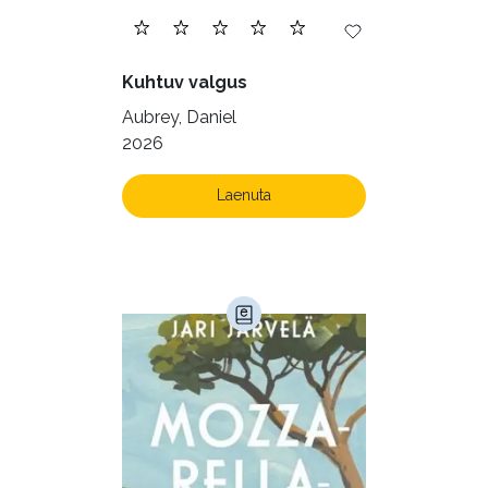
Juhtimine (23)
Kodu ja aed (38)
Kuhtuv valgus
Krimi ja põnevik (1287)
Aubrey, Daniel
Kultuur ja teadus (45)
2026
Kunst ja looming (86)
Laenuta
Laste- ja noortekirjandus (582)
Loodus (53)
Loodusteadus (32)
Luule (75)
Maamajandus (24)
Majandus (34)
Perioodika (15)
Psühholoogia (187)
Rahandus (46)