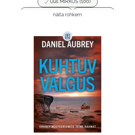
Uus MIRKOS (100)
Populaarsed (25)
Ajakirjad (17)
näita rohkem
Ajalugu (166)
Armastusromaanid (294)
Audioperioodika
Biograafiad (229)
Eesti kirjandus (1778)
Ettevõtlus (30)
Filoloogia (121)
Filosoofia (148)
Geograafia (65)
Haridus (20)
Ilukirjandus (4259)