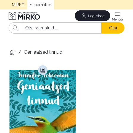
MIRKO
E-raamatud
Logi sisse
Men
Otsi
/
Geniaalsed linnud