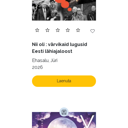
Nii oli : värvikaid lugusid
Eesti lähiajaloost
Ehasalu, Jüri
2026
Laenuta