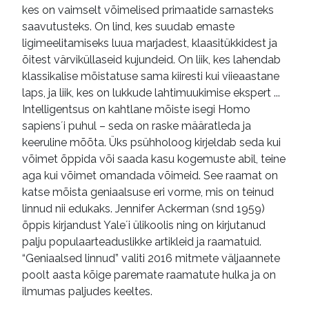
kes on vaimselt võimelised primaatide sarnasteks
saavutusteks. On lind, kes suudab emaste
ligimeelitamiseks luua marjadest, klaasitükkidest ja
õitest värviküllaseid kujundeid. On liik, kes lahendab
klassikalise mõistatuse sama kiiresti kui viieaastane
laps, ja liik, kes on lukkude lahtimuukimise ekspert ...
Intelligentsus on kahtlane mõiste isegi Homo
sapiens´i puhul – seda on raske määratleda ja
keeruline mõõta. Üks psühholoog kirjeldab seda kui
võimet õppida või saada kasu kogemuste abil, teine
aga kui võimet omandada võimeid. See raamat on
katse mõista geniaalsuse eri vorme, mis on teinud
linnud nii edukaks. Jennifer Ackerman (snd 1959)
õppis kirjandust Yale´i ülikoolis ning on kirjutanud
palju populaarteaduslikke artikleid ja raamatuid.
“Geniaalsed linnud” valiti 2016 mitmete väljaannete
poolt aasta kõige paremate raamatute hulka ja on
ilmumas paljudes keeltes.