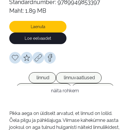
Standardnumber: 9789949853397
Maht: 1.89 MB
Laenuta
Loe eelvaadet
linnud
linnuvaatlused
loomade käitumine
intelligentsus
näita rohkem
loomafüsioloogia
e-raamatud
Pikka aega on üldiselt arvatud, et linnud on lollid.
Õela pilgu ja pähkliajuga. Viimase kahekümne aasta
jooksul on aga tulnud hulganisti näiteid linnuliikidest,