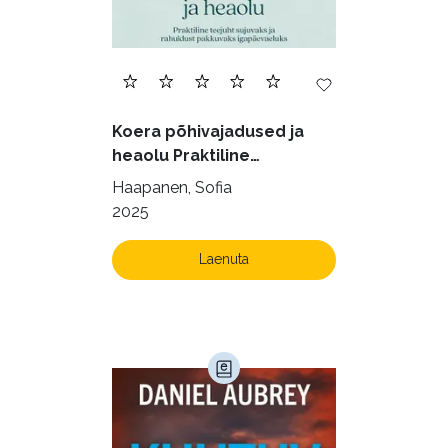
Ilukirjandus (4258)
Juhtimine (23)
Kodu ja aed (38)
Koera põhivajadused ja
Krimi ja põnevik (1286)
heaolu Praktiline
käsiraamat sujuvaks ja
Kultuur ja teadus (45)
Haapanen, Sofia
rahuldust pakkuvaks
2025
Kunst ja looming (86)
igapäevaeluks
Laste- ja noortekirjandus (581)
Laenuta
Loodus (54)
Loodusteadus (32)
Luule (75)
Maamajandus (24)
Majandus (34)
Perioodika (15)