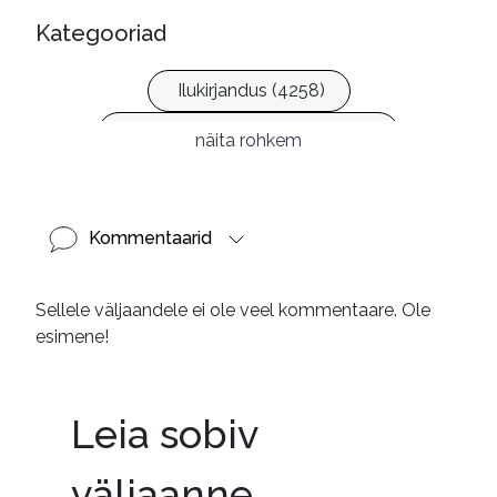
Kategooriad
Ilukirjandus (4258)
Laste- ja noortekirjandus (581)
näita rohkem
Kommentaarid
Sellele väljaandele ei ole veel kommentaare. Ole
esimene!
Leia sobiv
väljaanne