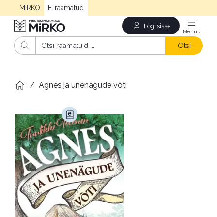
MIRKO
E-raamatud
Logi sisse
Men
Otsi
/
Agnes ja unenägude võti