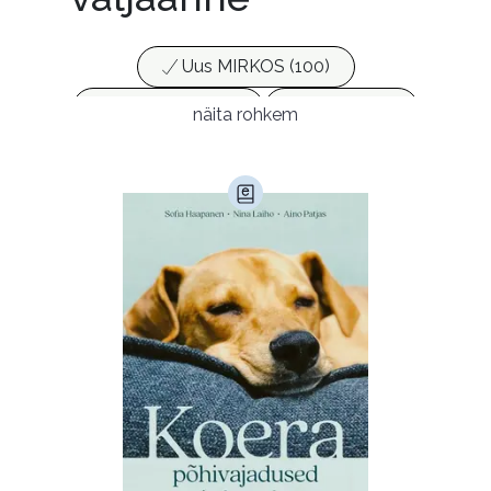
Uus MIRKOS (100)
Populaarsed (25)
Ajakirjad (17)
näita rohkem
Ajalugu (165)
Armastusromaanid (292)
Audioperioodika
Biograafiad (229)
Eesti kirjandus (1773)
Ettevõtlus (30)
Filoloogia (121)
Filosoofia (146)
Geograafia (65)
Haridus (20)