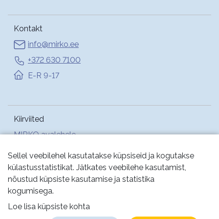
Kontakt
info@mirko.ee
+372 630 7100
E-R 9-17
Kiirviited
MIRKO avalehele
Abi
Sellel veebilehel kasutatakse küpsiseid ja kogutakse
külastusstatistikat. Jätkates veebilehe kasutamist,
nõustud küpsiste kasutamise ja statistika
Jälgi meid:
kogumisega.
Loe lisa küpsiste kohta
Kasutustingimused
Küpsised
Privaatsus