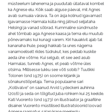
müsteerium lahenema ja puudutab üllataval kombel
ka Agnese elu. Kõik saab alguse päeval, mil Agnes
avab surnuaia värava. Ta on äsja kolinud igavamast
igavamasse Harmala külla ning jätnud seljataha
Helsingi ja vanad sõbrad. Kummaline sündmuste
ahel tõmbab aga Agnese kaasa ja tema elu muutub
põnevamaks kui kunagi varem. Kiri hauakivil ajab tal
kananaha ihule, peagi hakkab ta unes nägema
vanamoeliselt riides tüdrukut, kes peidab kuskile
aeda ühe võtme. Kui selgub, et see aed asub
Harmalas, tunneb Agnes, et peab võtme üles
otsima. Millisesse lukku see võti sobib? Tuutikki
Tolonen (snd 1975) on soome kirjanik ja
sõnakunstiõpetaja. Tema populaarne sari
„Kollivalve” on saanud Arvid Lydeckeni auhinna
(2016) ja seda on tõlgitud juba rohkem kui 25 keelde.
Kati Vuorento (snd 1973) on illustraator ja graafiline
disainer. Vuorento müstilised illustratsioonid loovad
Agnese raamatus salapärase meeleolu.