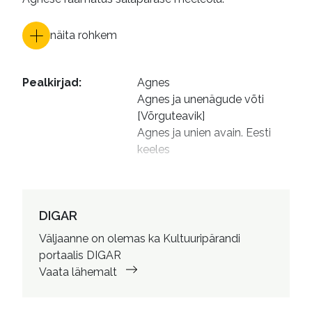
näita rohkem
Pealkirjad
:
Agnes

Agnes ja unenägude võti 
[Võrguteavik]

Agnes ja unien avain. Eesti 
keeles
Autorid
:
Vuorento, Kati, 1973- 
illustreerija

Lagerspetz, Hille, 1964-2021, 
DIGAR
tõlkija

Väljaanne on olemas ka Kultuuripärandi
Teesalu, Milvi, 1935- 
portaalis DIGAR
toimetaja

Vaata lähemalt
Ristmets, Anu, 1965- 
kujundaja