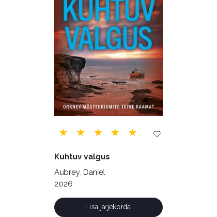
Psühholoogia (184)
Rahandus (47)
Religioon (107)
Siseturvalisus (34)
Sport (52)
Tehnika (6)
Telekommunikatsioon (9)
Tervis (147)
Transport (8)
Ulme ja fantaasia (244)
Vabakasutus (423)
Õigus (22)
Õppekirjandus (48)
Kuhtuv valgus
Ühiskond (168)
Aubrey, Daniel
2026
Lisa järjekorda