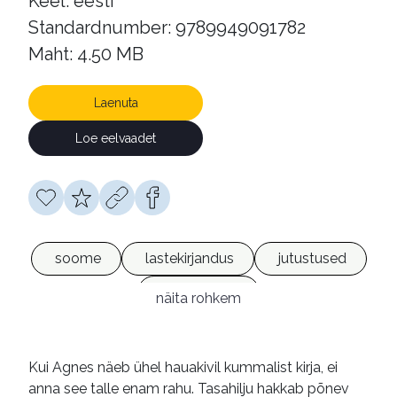
Keel: eesti
Standardnumber: 9789949091782
Maht: 4.50 MB
Laenuta
Loe eelvaadet
soome
lastekirjandus
jutustused
e-raamatud
näita rohkem
Kui Agnes näeb ühel hauakivil kummalist kirja, ei
anna see talle enam rahu. Tasahilju hakkab põnev