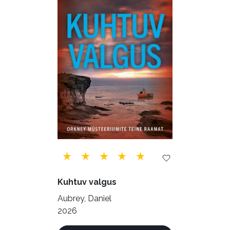
Õppekirjandus (48)
Ühiskond (168)
Kuhtuv valgus
Aubrey, Daniel
2026