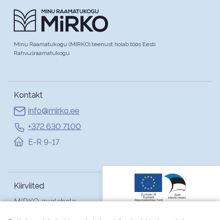
Minu Raamatukogu (MIRKO) teenust hoiab töös Eesti
Rahvusraamatukogu
Kontakt
info@mirko.ee
+372 630 7100
E-R 9-17
Kiirviited
MIRKO avalehele
Abi