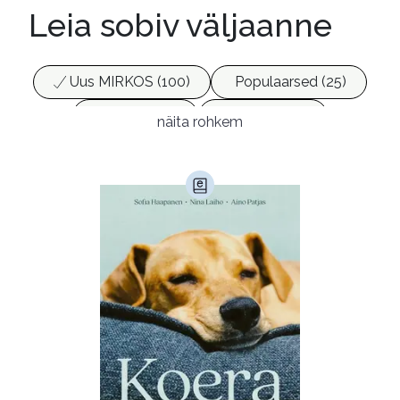
Leia sobiv väljaanne
Uus MIRKOS (100)
Populaarsed (25)
Ajakirjad (17)
Ajalugu (165)
näita rohkem
Armastusromaanid (293)
Audioperioodika
Biograafiad (229)
Eesti kirjandus (1774)
Ettevõtlus (30)
Filoloogia (121)
Filosoofia (146)
Geograafia (65)
Haridus (20)
Ilukirjandus (4255)
Juhtimine (23)
Kodu ja aed (38)
Krimi ja põnevik (1284)