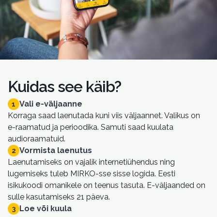
Kuidas see käib?
Vali e-väljaanne
1
Korraga saad laenutada kuni viis väljaannet. Valikus on
e-raamatud ja perioodika. Samuti saad kuulata
audioraamatuid.
Vormista laenutus
2
Laenutamiseks on vajalik internetiühendus ning
lugemiseks tuleb MIRKO-sse sisse logida. Eesti
isikukoodi omanikele on teenus tasuta. E-väljaanded on
sulle kasutamiseks 21 päeva.
Loe või kuula
3