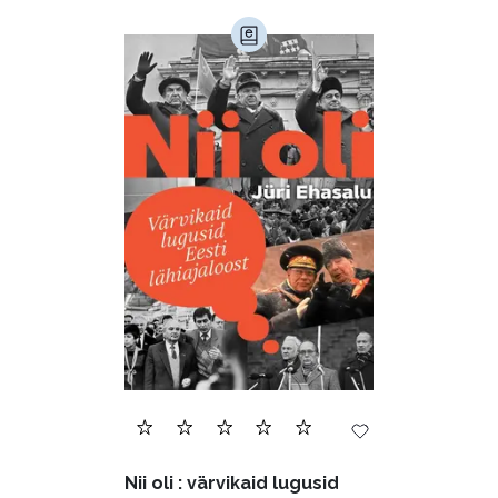
Nii oli : värvikaid lugusid