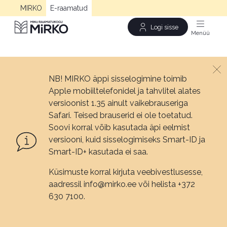
MIRKO
E-raamatud
Logi sisse
Men
NB! MIRKO äppi sisselogimine toimib
Apple mobiiltelefonidel ja tahvlitel alates
versioonist 1.35 ainult vaikebrauseriga
Safari. Teised brauserid ei ole toetatud.
Soovi korral võib kasutada äpi eelmist
versiooni, kuid sisselogimiseks Smart-ID ja
Smart-ID+ kasutada ei saa.
Küsimuste korral kirjuta veebivestlusesse,
aadressil info@mirko.ee või helista +372
630 7100.