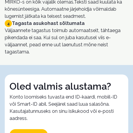
MIRKO-s on kõik vajalik olemas.Teksti saad kuulata ka
kõnesünteesiga. Automaatne järjehoidja võimaldab
lugemist jätkata ka teisest seadmest.
Tagasta asukohast sõltumata
4
Väljaannete tagastus toimub automaatselt, tähtaega
pikendada ei saa. Kui sul on juba kasutusel viis e-
väljaannet, pead enne uut laenutust mõne neist
tagastama.
Oled valmis alustama?
Konto loomiseks tuvasta end ID-kaardi, mobiil-ID
või Smart-ID abil. Seejärel saad luua salasõna.
Kasutajatunnuseks on sinu isikukood või e-posti
aadress.