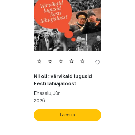
Nii oli : värvikaid lugusid
Eesti lähiajaloost
Ehasalu, Jüri
2026
Laenuta