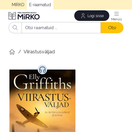
MIRKO
E-raamatud
Logi sisse
Men
Otsi
/
Viirastusväljad