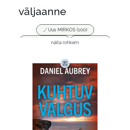
väljaanne
Uus MIRKOS (100)
Populaarsed (25)
Ajakirjad (17)
näita rohkem
Ajalugu (165)
Armastusromaanid (294)
Audioperioodika
Biograafiad (230)
Eesti kirjandus (1775)
Ettevõtlus (30)
Filoloogia (121)
Filosoofia (147)