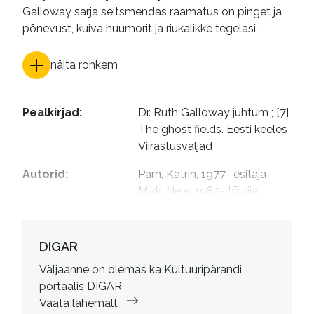
Galloway sarja seitsmendas raamatus on pinget ja
põnevust, kuiva huumorit ja riukalikke tegelasi.
näita rohkem
Pealkirjad
:
Dr. Ruth Galloway juhtum ; [7]

The ghost fields. Eesti keeles

Viirastusväljad
Autorid
:
Pärn, Katrin, 1977- esitaja

Mikk, Nele, 1983- tõlkija
DIGAR
Väljaanne on olemas ka Kultuuripärandi
portaalis DIGAR
Vaata lähemalt