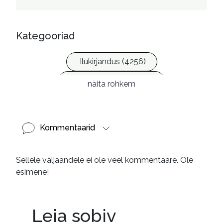
Kategooriad
Ilukirjandus (4256)
Krimi ja põnevik (1285)
näita rohkem
Kommentaarid
Sellele väljaandele ei ole veel kommentaare. Ole
esimene!
Leia sobiv