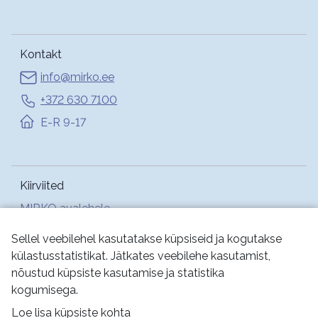
Kontakt
info@mirko.ee
+372 630 7100
E-R 9-17
Kiirviited
MIRKO avalehele
Abi
Sellel veebilehel kasutatakse küpsiseid ja kogutakse
külastusstatistikat. Jätkates veebilehe kasutamist,
nõustud küpsiste kasutamise ja statistika
Jälgi meid:
kogumisega.
Loe lisa küpsiste kohta
Kasutustingimused
Küpsised
Privaatsus