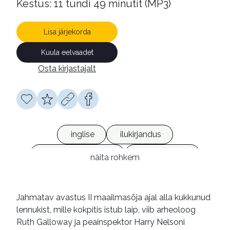
Kestus: 11 tundi 49 minutit (MP3)
Lisa järjekorda
Kuula eelvaadet
Osta kirjastajalt
inglise
ilukirjandus
kriminaalromaanid
heliraamatud
näita rohkem
võrguväljaanded
Jahmatav avastus II maailmasõja ajal alla kukkunud
lennukist, mille kokpitis istub laip, viib arheoloog
Ruth Galloway ja peainspektor Harry Nelsoni