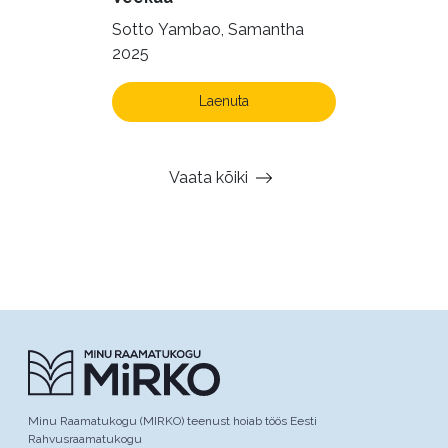
Sotto Yambao, Samantha
2025
Laenuta
Vaata kõiki
Minu Raamatukogu (MIRKO) teenust hoiab töös Eesti
Rahvusraamatukogu