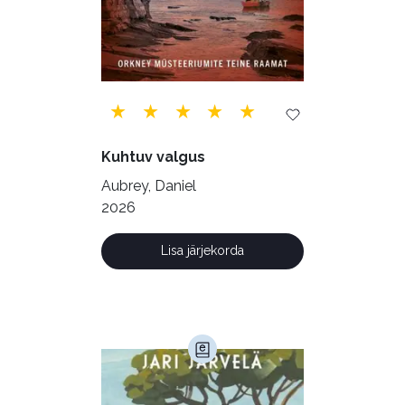
Geograafia (65)
Haridus (20)
Ilukirjandus (4256)
Juhtimine (23)
Kodu ja aed (38)
Kuhtuv valgus
Krimi ja põnevik (1285)
Aubrey, Daniel
Kultuur ja teadus (45)
2026
Kunst ja looming (86)
Lisa järjekorda
Laste- ja noortekirjandus (580)
Loodus (53)
Loodusteadus (32)
Luule (75)
Maamajandus (24)