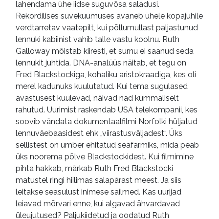
lahendama ühe iidse suguvõsa saladusi.
Rekordilises suvekuumuses avaneb ühele kopajuhile
verdtarretav vaatepilt, kui põllumullast paljastunud
lennuki kabiinist vahib talle vastu koolnu. Ruth
Galloway mõistab kiiresti, et surnu ei saanud seda
lennukit juhtida. DNA-analüüs näitab, et tegu on
Fred Blackstockiga, kohaliku aristokraadiga, kes oli
merel kadunuks kuulutatud. Kui tema sugulased
avastusest kuulevad, näivad nad kummaliselt
rahutud. Uurimist raskendab USA telekompanii, kes
soovib vändata dokumentaalfilmi Norfolki hüljatud
lennuväebaasidest ehk „viirastusväljadest“. Üks
sellistest on ümber ehitatud seafarmiks, mida peab
üks noorema põlve Blackstockidest. Kui filmimine
pihta hakkab, märkab Ruth Fred Blackstocki
matustel ringi hiilimas salapärast meest. Ja siis
leitakse seasulust inimese säilmed. Kas uurijad
leiavad mõrvari enne, kui algavad ähvardavad
üleujutused? Paljukiidetud ja oodatud Ruth