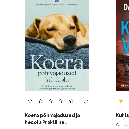
Kunst ja looming (86)
Laste- ja noortekirj
Maamajandus (24)
Majandus (34)
P
Siseturvalisus (34)
Sport (52)
Tehnik
Ulme ja fantaasia (244)
Vabakasutus (423
Koera põhivajadused ja
Kuhtu
heaolu Praktiline
Aubrey