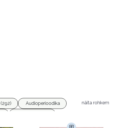
näita rohkem
(292)
Audioperioodika
6)
Geograafia (65)
)
Kultuur ja teadus (45)