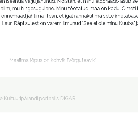
olen iseenda varju jahtinud. Mõistan, et minu eldoraado asub s
ilm, mu hingesugulane. Minu tõotatud maa on kodu. Ometi kisu
 ja õnnemaad jahtima. Tean, et igal rännakul ma selle imetabase
r Lauri Räpi sulest on varem ilmunud "See ei ole minu Kuuba" j
m
Maailma lõpus on kohvik [Võrguteavik]
Maling, Jaana, 1975- toimetaja

Kallas, Katrina, illustreerija

Toutounji, Ghazi, illustreerija

Väljak, Heisi, 1986- kujundaja
le Kultuuripärandi portaalis DIGAR