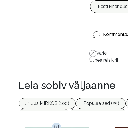
Eesti kirjandus
Kommentaa
Varje
Ülihea reisikiri!
Leia sobiv väljaanne
Uus MIRKOS (100)
Populaarsed (25)
Biograafiad (229)
Eesti kirjandus (1773)
Haridus (20)
Ilukirjandus (4255)
Juht