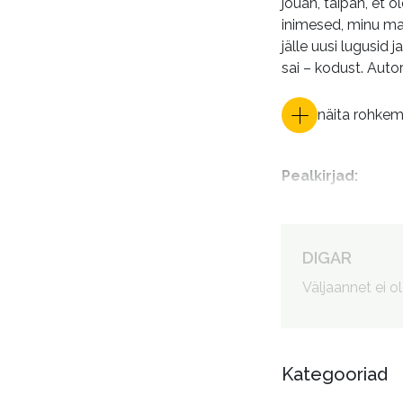
jõuan, taipan, et 
inimesed, minu maa
jälle uusi lugusid
sai – kodust. Auto
näita rohke
Pealkirjad
:
Autorid
:
DIGAR
Väljaannet ei o
Kategooriad