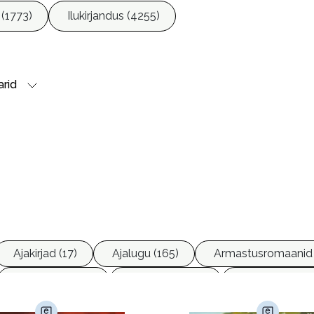
 (1773)
Ilukirjandus (4255)
rid
Ajakirjad (17)
Ajalugu (165)
Armastusromaanid 
Ettevõtlus (30)
Filoloogia (121)
Filosoofia (14
imine (23)
Kodu ja aed (38)
Krimi ja põnevik (1285