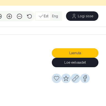
Est
Eng
Logi sisse
Laenuta
Loe eelvaadet