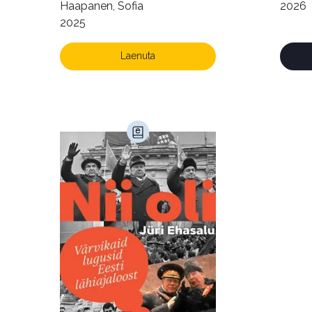
käsiraamat sujuvaks ja
Haapanen, Sofia
2026
rahuldust pakkuvaks
2025
igapäevaeluks
Laenuta