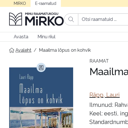
MIRKO
E-raamatud
Avasta
Minu riiul
Avaleht
/
Maailma lõpus on kohvik
RAAMAT
Maailma
Räpp, Lauri
Ilmunud: Rahv
Keel: eesti, in
Standardnumb