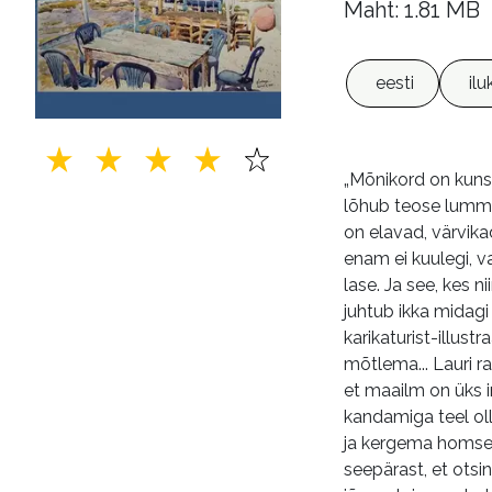
Maht: 1.81 MB
eesti
ilu
„Mõnikord on kunst
lõhub teose lummus
on elavad, värvika
enam ei kuulegi, v
lase. Ja see, kes 
juhtub ikka midagi 
karikaturist-illust
mõtlema... Lauri r
et maailm on üks i
kandamiga teel olle
ja kergema homse j
seepärast, et otsi