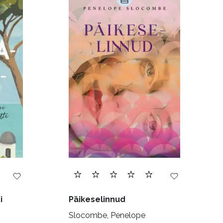
Luule (75)
Religioon (107)
Transport (8)
168)
i
Päikeselinnud
Slocombe, Penelope