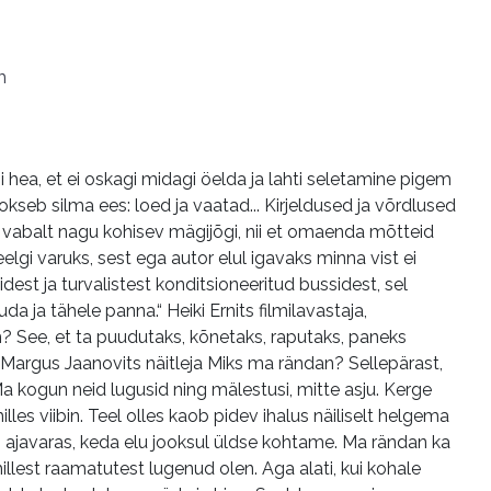
m
i hea, et ei oskagi midagi öelda ja lahti seletamine pigem
okseb silma ees: loed ja vaatad... Kirjeldused ja võrdlused
d vabalt nagu kohisev mägijõgi, nii et omaenda mõtteid
lgi varuks, sest ega autor elul igavaks minna vist ei
est ja turvalistest konditsioneeritud bussidest, sel
a ja tähele panna.“ Heiki Ernits filmilavastaja,
sam? See, et ta puudutaks, kõnetaks, raputaks, paneks
." Margus Jaanovits näitleja Miks ma rändan? Sellepärast,
 Ma kogun neid lugusid ning mälestusi, mitte asju. Kerge
les viibin. Teel olles kaob pidev ihalus näiliselt helgema
m ajavaras, keda elu jooksul üldse kohtame. Ma rändan ka
llest raamatutest lugenud olen. Aga alati, kui kohale