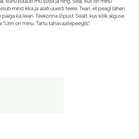
eal, kuhu kuulub mu süda ja hing. Seal, kus on minu
b mind ikka ja alati uuesti teele. Tean, et peagi lähen
 paiga ka leian. Teekonna lõpust. Sealt, kus kõik alguse
a "Linn on minu. Tartu tahavaatepeeglis".