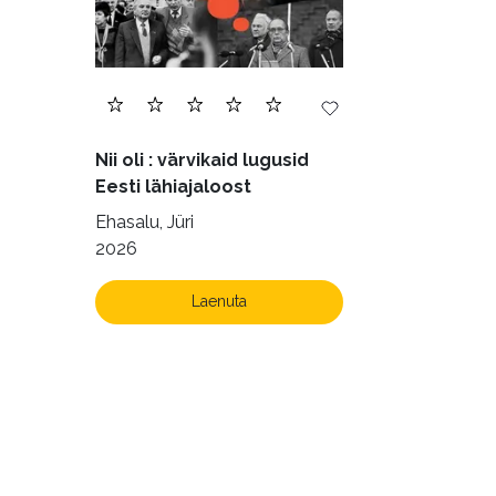
Nii oli : värvikaid lugusid
Eesti lähiajaloost
Ehasalu, Jüri
2026
Laenuta