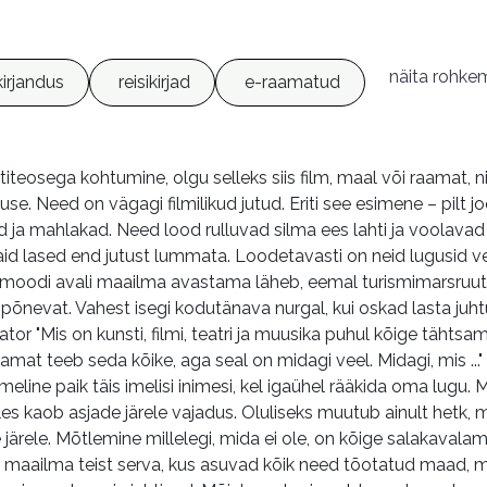
näita rohke
kirjandus
reisikirjad
e-raamatud
iteosega kohtumine, olgu selleks siis film, maal või raamat, ni
e. Need on vägagi filmilikud jutud. Eriti see esimene – pilt jo
d ja mahlakad. Need lood rulluvad silma ees lahti ja voolava
aid lased end jutust lummata. Loodetavasti on neid lugusid vee
niimoodi avali maailma avastama läheb, eemal turismimarsruutid
põnevat. Vahest isegi kodutänava nurgal, kui oskad lasta juhtud
raator "Mis on kunsti, filmi, teatri ja muusika puhul kõige täht
aamat teeb seda kõike, aga seal on midagi veel. Midagi, mis ..
meline paik täis imelisi inimesi, kel igaühel rääkida oma lugu.
s kaob asjade järele vajadus. Oluliseks muutub ainult hetk, mil
ärele. Mõtlemine millelegi, mida ei ole, on kõige salakavala
n maailma teist serva, kus asuvad kõik need tõotatud maad, mi