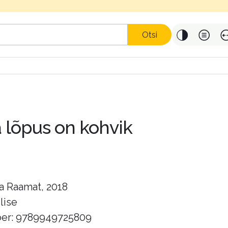
Otsi
 lõpus on kohvik
a Raamat, 2018
glise
er: 9789949725809