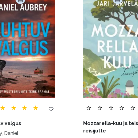
andus (580)
Loodus (54)
Loodusteadus (32)
erioodika (15)
Psühholoogia (184)
Rahandus (47)
a (6)
Telekommunikatsioon (9)
Tervis (147)
)
Õigus (22)
Õppekirjandus (48)
Ühiskond (
v valgus
Mozzarella-kuu ja teis
reisijutte
, Daniel