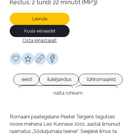
Kestus: 2 tundi 22 minutit (MP3)
Laenuta
Kuula eelvaadet
Osta kirjastajalt
eesti
ilukirjandus
lühiromaanid
fantaasiaromaanid
heliraamatud
näita rohkem
võrguväljaanded
Romaani peategelane Peeter Tergens tegutses
noore mehena Leo Kunnase 2001. aastal ilmunud
raamatus „Sõdurjumala teener”. Seejärel ilmus ta