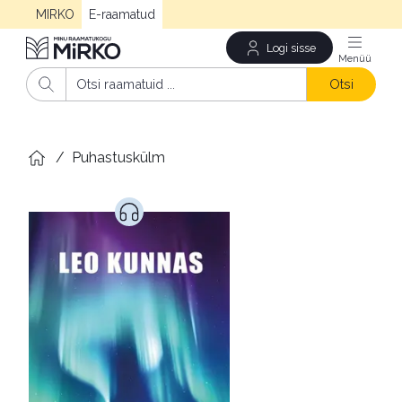
MIRKO
E-raamatud
Logi sisse
Men
Otsi
/
Puhastuskülm