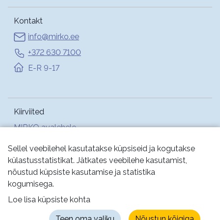
Kontakt
info@mirko.ee
+372 630 7100
E-R 9-17
Kiirviited
MIRKO avalehele
Abi
Sellel veebilehel kasutatakse küpsiseid ja kogutakse
külastusstatistikat. Jätkates veebilehe kasutamist,
nõustud küpsiste kasutamise ja statistika
Jälgi meid:
kogumisega.
Loe lisa küpsiste kohta
Kasutustingimused
Küpsised
Privaatsus
Teen oma valiku
Nõustun kõigiga