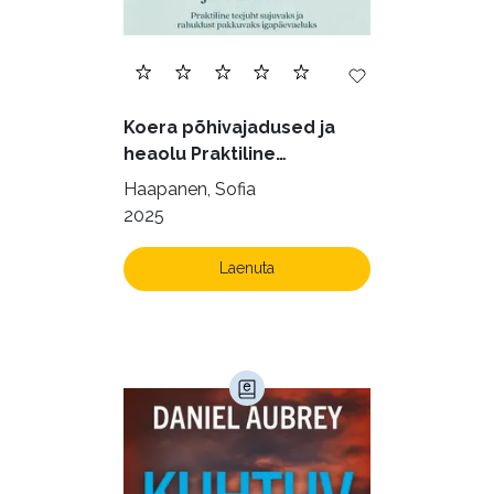
Ilukirjandus (4256)
Juhtimine (23)
Kodu ja aed (38)
Koera põhivajadused ja
Krimi ja põnevik (1288)
heaolu Praktiline
käsiraamat sujuvaks ja
Kultuur ja teadus (45)
Haapanen, Sofia
rahuldust pakkuvaks
2025
Kunst ja looming (86)
igapäevaeluks
Laste- ja noortekirjandus (581)
Laenuta
Loodus (54)
Loodusteadus (32)
Luule (75)
Maamajandus (24)
Majandus (34)
Perioodika (15)
Psühholoogia (183)