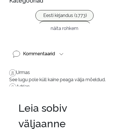
Kategooriad
Eesti kirjandus (1773)
Ilukirjandus (4256)
näita rohkem
Ulme ja fantaasia (244)
Kommentaarid
Urmas
See lugu pole küll kaine peaga välja mõeldud.
Adrian
Väga sügavamõtteline teos! Soovitan!
Aikki
Leia sobiv
Polnud Kunnaselt varem midagi lugenud ja ei osanu
d midagi oodata. Kuna oli audioraamatuna kohe saa
väljaanne
daval, siis laenutasin. Väga meeldis!
Illi