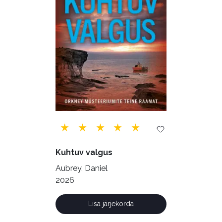
Rahandus (46)
Religioon (107)
Siseturvalisus (34)
Sport (52)
Tehnika (6)
Telekommunikatsioon (9)
Tervis (147)
Transport (8)
Ulme ja fantaasia (244)
Vabakasutus (423)
Õigus (22)
Kuhtuv valgus
Õppekirjandus (48)
Aubrey, Daniel
2026
Ühiskond (168)
Lisa järjekorda