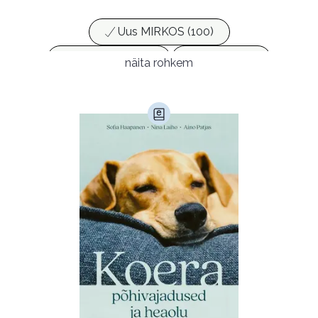
Omapärane, mõtteid tekitav.
Uus MIRKOS (100)
Populaarsed (25)
Ajakirjad (17)
näita rohkem
Ajalugu (165)
Armastusromaanid (291)
Audioperioodika
Biograafiad (228)
Eesti kirjandus (1773)
Ettevõtlus (30)
Filoloogia (121)
Filosoofia (145)
Geograafia (65)
Haridus (20)