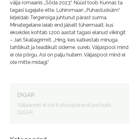
välja romaanis „Sõda 2023“. Nüüd toob Kunnas ta
tagasi lugejate ette. Lühiromaan „Puhastuskülm“
kirjeldab Tergensiga juhtunut pärast surma.
Minategelane leiab end jäiselt tühermaalt, kus
ekseldes kohtab 1200 aastat tagasi elanud viikingit
– Jarl Skallagrimrit. „Hing, kes katkestab minuga
tahtlikult ja teadlikult sideme, sureb. Väljaspool mind
ei ole põrgu. Asi on palju hullem. Väljaspool mind ei
ole mitte midagi.“
DIGAR
Väljaannet ei ole Kultuuripärandi portaalis
DIGAR