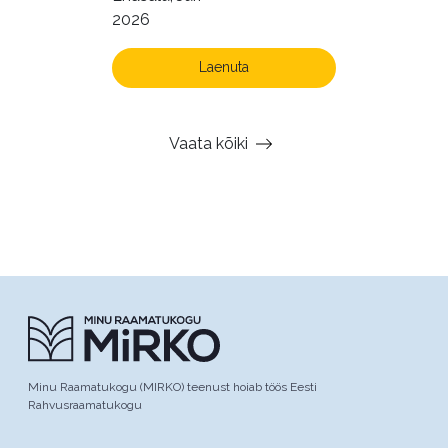
2026
Laenuta
Vaata kõiki
Minu Raamatukogu (MIRKO) teenust hoiab töös Eesti
Rahvusraamatukogu