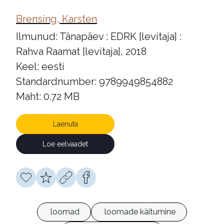
Brensing, Karsten
Ilmunud: Tänapäev : EDRK [levitaja] :
Rahva Raamat [levitaja], 2018
Keel: eesti
Standardnumber: 9789949854882
Maht: 0.72 MB
Laenuta
Loe eelvaadet
loomad
loomade käitumine