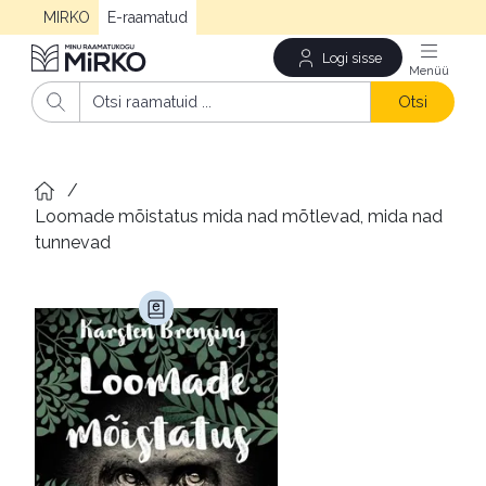
MIRKO
E-raamatud
Logi sisse
Men
Otsi
/
Loomade mõistatus mida nad mõtlevad, mida nad 
tunnevad