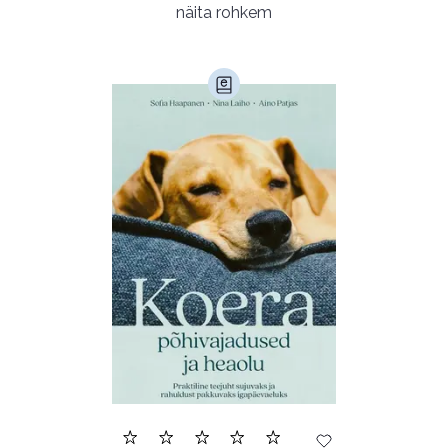
Populaarsed (25)
Ajakirjad (17)
näita rohkem
Ajalugu (165)
Armastusromaanid (294)
Audioperioodika
Biograafiad (229)
Eesti kirjandus (1774)
Ettevõtlus (30)
Filoloogia (121)
Filosoofia (146)
Geograafia (65)
Haridus (20)
Ilukirjandus (4257)
Juhtimine (23)