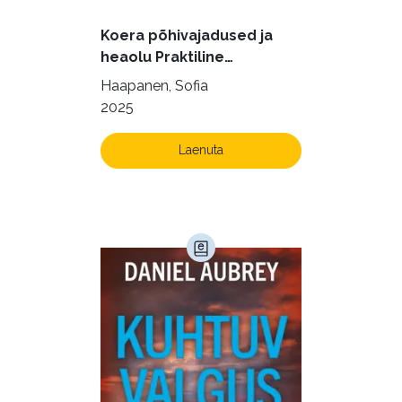
Kodu ja aed (38)
Koera põhivajadused ja
Krimi ja põnevik (1285)
heaolu Praktiline
käsiraamat sujuvaks ja
Kultuur ja teadus (45)
Haapanen, Sofia
rahuldust pakkuvaks
2025
Kunst ja looming (86)
igapäevaeluks
Laste- ja noortekirjandus (580)
Laenuta
Loodus (54)
Loodusteadus (32)
Luule (75)
Maamajandus (24)
Majandus (34)
Perioodika (15)
Psühholoogia (184)
Rahandus (47)
Religioon (107)
Siseturvalisus (34)
Sport (52)