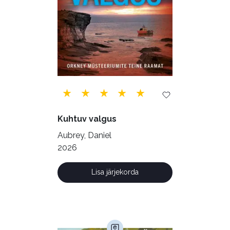
Tehnika (6)
Telekommunikatsioon (9)
Tervis (147)
Transport (8)
Ulme ja fantaasia (244)
Vabakasutus (423)
Õigus (22)
Õppekirjandus (48)
Kuhtuv valgus
Ühiskond (168)
Aubrey, Daniel
2026
Lisa järjekorda