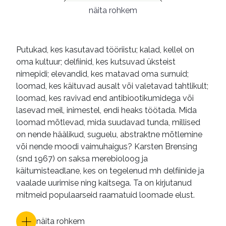
loomade suhtlemine
näita rohkem
loomapsühholoogia
aimekirjandus
e-raamatud
Putukad, kes kasutavad tööriistu; kalad, kellel on
oma kultuur; delfiinid, kes kutsuvad üksteist
nimepidi; elevandid, kes matavad oma surnuid;
loomad, kes käituvad ausalt või valetavad tahtlikult;
loomad, kes ravivad end antibiootikumidega või
lasevad meil, inimestel, endi heaks töötada. Mida
loomad mõtlevad, mida suudavad tunda, millised
on nende häälikud, suguelu, abstraktne mõtlemine
või nende moodi vaimuhaigus? Karsten Brensing
(snd 1967) on saksa merebioloog ja
käitumisteadlane, kes on tegelenud mh delfiinide ja
vaalade uurimise ning kaitsega. Ta on kirjutanud
mitmeid populaarseid raamatuid loomade elust.
näita rohkem