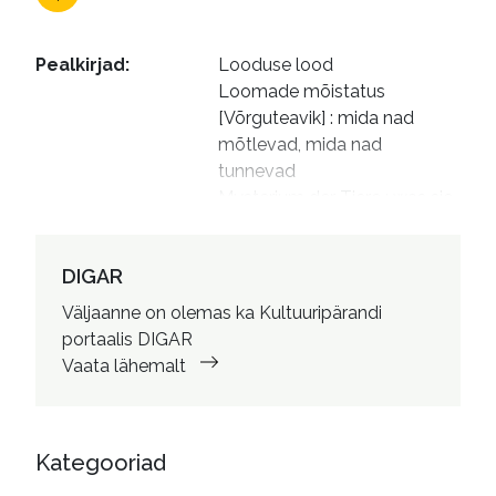
Pealkirjad
:
Looduse lood

Loomade mõistatus 
[Võrguteavik] : mida nad 
mõtlevad, mida nad 
tunnevad

Mysterium der Tiere : was sie 
denken, was sie fühlen. Eesti 
keeles

DIGAR
Das Mysterium der Tiere : 
was sie denken, was sie 
Väljaanne on olemas ka Kultuuripärandi
fühlen. Eesti keeles
portaalis DIGAR
Vaata lähemalt
Autorid
:
Kaljuvee, Kersti, 1955- tõlkija

Vinkel, Marin, 1959- toimetaja

Karu, Liis (kunstnik), kujundaja
Kategooriad
ISBN
:
9789949854882
