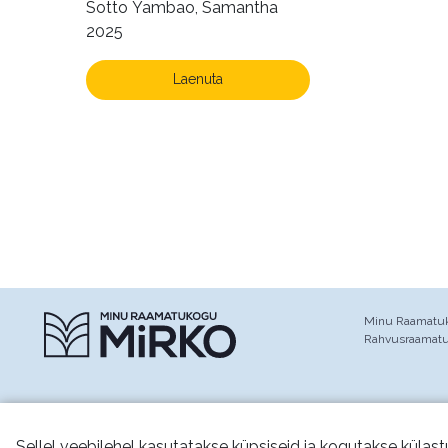
Sotto Yambao, Samantha
2025
Laenuta
Minu Raamatuko
Rahvusraamat
Sellel veebilehel kasutatakse küpsiseid ja kogutakse külast