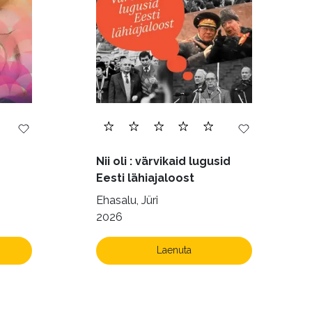
Nii oli : värvikaid lugusid
Eesti lähiajaloost
Ehasalu, Jüri
2026
Laenuta