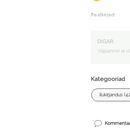
Pealkirjad
:
Autorid
:
DIGAR
Väljaannet ei o
Kategooriad
Ilukirjandus (4
Kommentaa