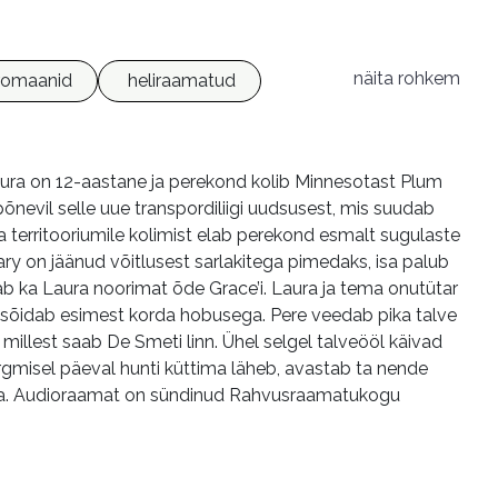
näita rohkem
 romaanid
heliraamatud
Laura on 12-aastane ja perekond kolib Minnesotast Plum
õnevil selle uue transpordiliigi uudsusest, mis suudab
 territooriumile kolimist elab perekond esmalt sugulaste
ry on jäänud võitlusest sarlakitega pimedaks, isa palub
ab ka Laura noorimat õde Grace’i. Laura ja tema onutütar
sõidab esimest korda hobusega. Pere veedab pika talve
llest saab De Smeti linn. Ühel selgel talveööl käivad
ärgmisel päeval hunti küttima läheb, avastab ta nende
jama. Audioraamat on sündinud Rahvusraamatukogu