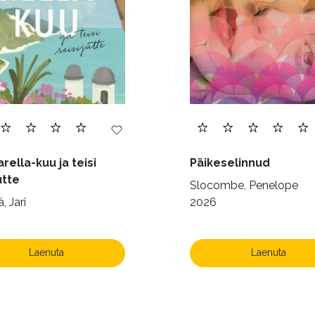
rella-kuu ja teisi
Päikeselinnud
utte
Slocombe, Penelope
, Jari
2026
Laenuta
Laenuta