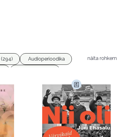
näita rohkem
 (294)
Audioperioodika
8)
Geograafia (65)
)
Kultuur ja teadus (45)
Luule (75)
Religioon (107)
Transport (8)
168)