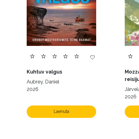
Kuhtuv valgus
Mozza
reisij
Aubrey, Daniel
2026
Järvelä
2026
Laenuta