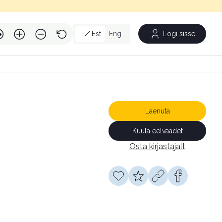
Est
Eng
Logi sisse
Laenuta
Kuula eelvaadet
Osta kirjastajalt