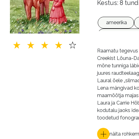
Kestus: 8 tund
ameerika
võrguväljaan
Raamatu tegevus to
Creekist Lõuna-Dak
mõne tunniga läbid
juures raudteelaag
Laural õele „silma
Lena mängivad koo
maamõõtja majas j
Laura ja Carrie Hõ
kodutalu jaoks id
toodetud fonogra
näita rohke