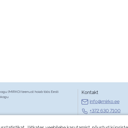
gu (MIRKO) teenust hoiab töös Eesti
Kontakt
ukogu
info@mirko.ee
+372 630 7100
E-R 9-17
usstatistikat. Jätkates veebilehe kasutamist, nõustud küpsist