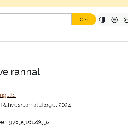
Otsi
ve rannal
Ingalls
i Rahvusraamatukogu, 2024
er: 9789916128992