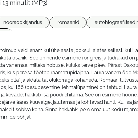
i 13 minutit (MP3)
noorsookirjandus
romaanid
autobiograafilised
ded
imub veidi enam kui ühe aasta jooksul, alates sellest, kui 
ota osariiki. See on nende esimene rongireis ja tüdrukud on p
a vahemaa, milleks hobusel kuluks terve päev. Pärast Dakota
ris, kus pereisa töötab raamatupidajana. Laura vanem õde Ma
deks olla“ ja aidata tal olukorraga kohaneda. Romaan tutvust
s, kui töö (pesupesemine, lehmalüpsmine) on tehtud, Laura 
a kevadel hakkab isa poodi ehitama. See on esimene hoone, mi
bejärve ääres kuuvalgel jalutamas ja kohtavad hunti. Kui isa j
eaalselt sobiva koha. Sinna hakkabki pere oma uut kodu ra
mmide põhjal.
m