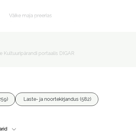
Väike maja preerias

By the shores of Silver Lake. Eesti keeles

Hõbejärve rannal
Kõiv, Anu, tõlkija

Pärn, Valli, 1977- esitaja
le Kultuuripärandi portaalis DIGAR
259)
Laste- ja noortekirjandus (582)
rid