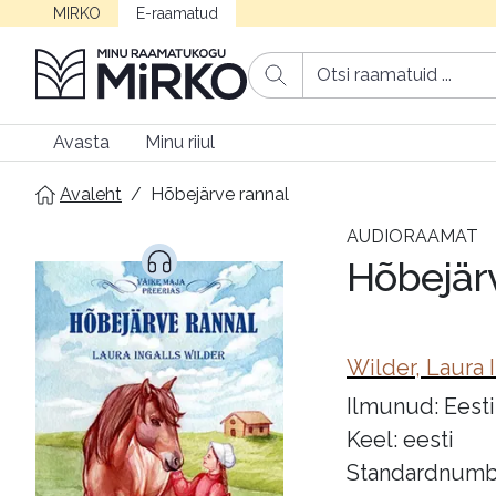
MIRKO
E-raamatud
Avasta
Minu riiul
Avaleht
/
Hõbejärve rannal
AUDIORAAMAT
Hõbejär
Wilder, Laura 
Ilmunud: Eest
Keel: eesti
Standardnumb