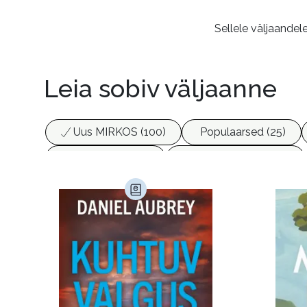
Sellele väljaandel
Leia sobiv väljaanne
Uus MIRKOS (100)
Populaarsed (25)
Biograafiad (229)
Eesti kirjandus (1778)
Haridus (20)
Ilukirjandus (4259)
Juht
Kunst ja looming (86)
Laste- ja noortekirj
Maamajandus (24)
Majandus (34)
P
Siseturvalisus (34)
Sport (52)
Tehnik
Ulme ja fantaasia (244)
Vabakasutus (423