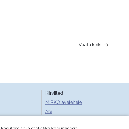
Vaata kõiki
Kiirviited
MIRKO avalehele
Abi
e kasutamise ja statistika kogumisega.