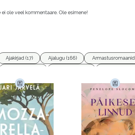
e ei ole veel kommentaare. Ole esimene!
Ajakirjad (17)
Ajalugu (166)
Armastusromaanid
Ettevõtlus (30)
Filoloogia (121)
Filosoofia (14
imine (23)
Kodu ja aed (38)
Krimi ja põnevik (1287
andus (582)
Loodus (53)
Loodusteadus (32)
erioodika (15)
Psühholoogia (187)
Rahandus (46)
a (6)
Telekommunikatsioon (9)
Tervis (147)
)
Õigus (22)
Õppekirjandus (48)
Ühiskond (