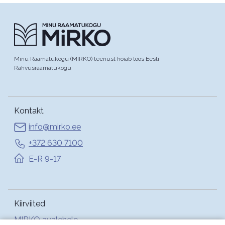
Minu Raamatukogu (MIRKO) teenust hoiab töös Eesti
Rahvusraamatukogu
Kontakt
info@mirko.ee
+372 630 7100
E-R 9-17
Kiirviited
MIRKO avalehele