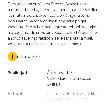
Deckarfestivalen Viveca Sten on Skandinaavia
tuntumaid krimikirjanikke. Ta on müünud üle 8 miljoni
raamatu, neid antakse välja üle 40 riigis ja tema
populaarse Sandhamni mõrvade sarja põhjal
vändatud filmidel on peaaegu 100 miljonit vaatajat
üle kogu maailma. Autor veedab talved Åres, mis on
andnud talle inspiratsiooni selle sarja kirjutamisel.
2025. aasta talvel linastub sari ka Viaplays.
näita rohkem
Pealkirjad
:
Åre mõrvad ; 4

Vilseledaren. Eesti keeles

Eksitaja
Autorid
:
Laidmets, Ruth, 1974- tõlkija

Roosileht, Andres, 1976- 
esitaja