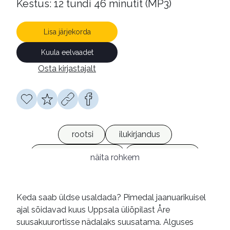
Kestus: 12 tundi 46 minutit (MP3)
Lisa järjekorda
Kuula eelvaadet
Osta kirjastajalt
rootsi
ilukirjandus
kriminaalromaanid
heliraamatud
näita rohkem
võrguväljaanded
Keda saab üldse usaldada? Pimedal jaanuarikuisel
ajal sõidavad kuus Uppsala üliõpilast Åre
suusakuurortisse nädalaks suusatama. Alguses