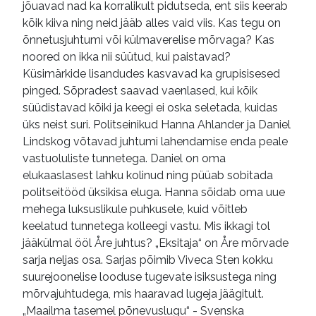
jõuavad nad ka korralikult pidutseda, ent siis keerab
kõik kiiva ning neid jääb alles vaid viis. Kas tegu on
õnnetusjuhtumi või külmaverelise mõrvaga? Kas
noored on ikka nii süütud, kui paistavad?
Küsimärkide lisandudes kasvavad ka grupisisesed
pinged. Sõpradest saavad vaenlased, kui kõik
süüdistavad kõiki ja keegi ei oska seletada, kuidas
üks neist suri. Politseinikud Hanna Ahlander ja Daniel
Lindskog võtavad juhtumi lahendamise enda peale
vastuoluliste tunnetega. Daniel on oma
elukaaslasest lahku kolinud ning püüab sobitada
politseitööd üksikisa eluga. Hanna sõidab oma uue
mehega luksuslikule puhkusele, kuid võitleb
keelatud tunnetega kolleegi vastu. Mis ikkagi tol
jääkülmal ööl Åre juhtus? „Eksitaja“ on Åre mõrvade
sarja neljas osa. Sarjas põimib Viveca Sten kokku
suurejoonelise looduse tugevate isiksustega ning
mõrvajuhtudega, mis haaravad lugeja jäägitult.
„Maailma tasemel põnevuslugu“ - Svenska