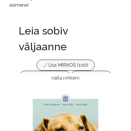
esimene!
Leia sobiv
väljaanne
Uus MIRKOS (100)
Populaarsed (25)
Ajakirjad (17)
näita rohkem
Ajalugu (165)
Armastusromaanid (292)
Audioperioodika
Biograafiad (228)