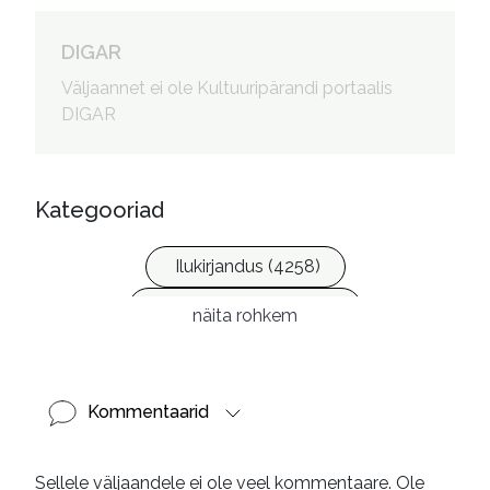
DIGAR
Väljaannet ei ole Kultuuripärandi portaalis
DIGAR
Kategooriad
Ilukirjandus (4258)
Krimi ja põnevik (1287)
näita rohkem
Kommentaarid
Sellele väljaandele ei ole veel kommentaare. Ole