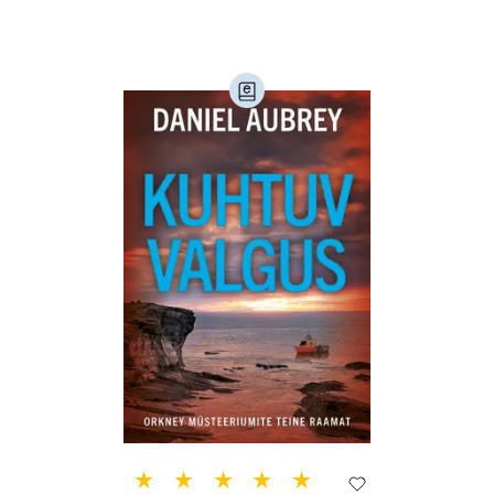
Loodus (54)
Loodusteadus (32)
Luule (75)
Maamajandus (24)
Majandus (34)
Perioodika (15)
Psühholoogia (184)
Rahandus (47)
Religioon (107)
Siseturvalisus (34)
Sport (52)
Tehnika (6)
Telekommunikatsioon (9)
Tervis (147)
Transport (8)
Ulme ja fantaasia (244)
Vabakasutus (423)
Õigus (22)