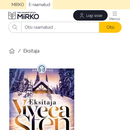
MIRKO
E-raamatud
Logi sisse
Men
Otsi
/
Eksitaja