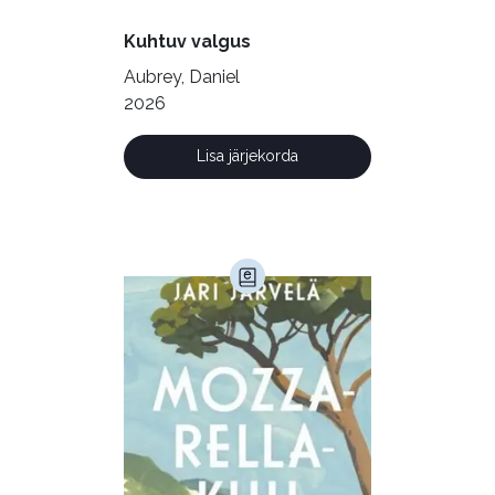
Õppekirjandus (48)
Kuhtuv valgus
Ühiskond (168)
Aubrey, Daniel
2026
Lisa järjekorda