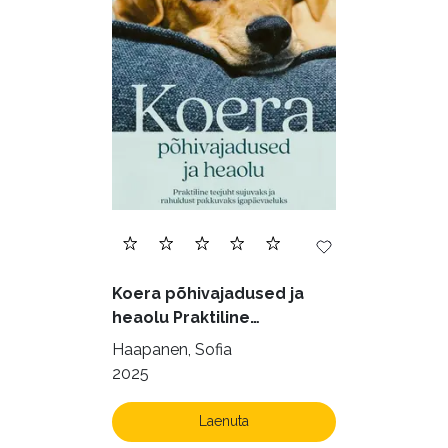
Eesti kirjandus (1773)
Ettevõtlus (30)
Filoloogia (121)
Filosoofia (146)
Geograafia (65)
Haridus (20)
Ilukirjandus (4258)
Juhtimine (23)
Kodu ja aed (38)
Koera põhivajadused ja
Krimi ja põnevik (1287)
heaolu Praktiline
käsiraamat sujuvaks ja
Kultuur ja teadus (45)
Haapanen, Sofia
rahuldust pakkuvaks
2025
Kunst ja looming (86)
igapäevaeluks
Laste- ja noortekirjandus (581)
Laenuta