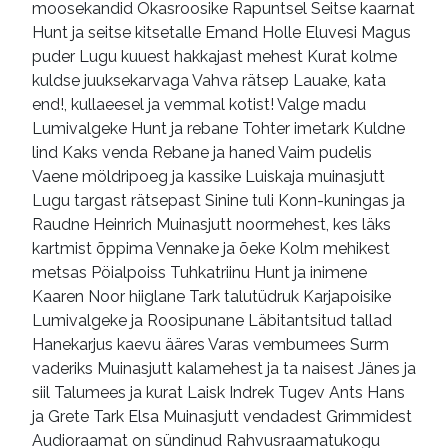
moosekandid Okasroosike Rapuntsel Seitse kaarnat
Hunt ja seitse kitsetalle Emand Holle Eluvesi Magus
puder Lugu kuuest hakkajast mehest Kurat kolme
kuldse juuksekarvaga Vahva rätsep Lauake, kata
end!, kullaeesel ja vemmal kotist! Valge madu
Lumivalgeke Hunt ja rebane Tohter imetark Kuldne
lind Kaks venda Rebane ja haned Vaim pudelis
Vaene möldripoeg ja kassike Luiskaja muinasjutt
Lugu targast rätsepast Sinine tuli Konn-kuningas ja
Raudne Heinrich Muinasjutt noormehest, kes läks
kartmist õppima Vennake ja õeke Kolm mehikest
metsas Pöialpoiss Tuhkatriinu Hunt ja inimene
Kaaren Noor hiiglane Tark talutüdruk Karjapoisike
Lumivalgeke ja Roosipunane Läbitantsitud tallad
Hanekarjus kaevu ääres Varas vembumees Surm
vaderiks Muinasjutt kalamehest ja ta naisest Jänes ja
siil Talumees ja kurat Laisk Indrek Tugev Ants Hans
ja Grete Tark Elsa Muinasjutt vendadest Grimmidest
Audioraamat on sündinud Rahvusraamatukogu