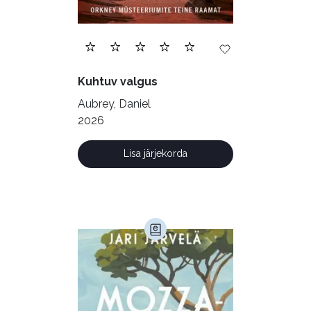
Ilukirjandus (4256)
Juhtimine (23)
Kodu ja aed (38)
Kuhtuv valgus
Krimi ja põnevik (1285)
Aubrey, Daniel
Kultuur ja teadus (45)
2026
Kunst ja looming (86)
Lisa järjekorda
Laste- ja noortekirjandus (581)
Loodus (53)
Loodusteadus (32)
Luule (75)
Maamajandus (24)
Majandus (34)
Perioodika (15)
Psühholoogia (186)