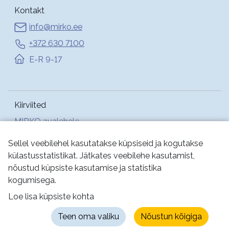
Kontakt
info@mirko.ee
+372 630 7100
E-R 9-17
Kiirviited
MIRKO avalehele
Abi
Sellel veebilehel kasutatakse küpsiseid ja kogutakse
külastusstatistikat. Jätkates veebilehe kasutamist,
nõustud küpsiste kasutamise ja statistika
Jälgi meid:
kogumisega.
Loe lisa küpsiste kohta
Kasutustingimused
Küpsised
Privaatsus
Teen oma valiku
Nõustun kõigiga
Juurdepääsetavus