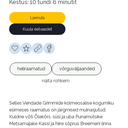
Kestus: 10 tundi 6 minutit
Laenuta
Kuula eelvaadet
heliraamatud
võrguväljaanded
näita rohkem
Selles Vendade Grimmide kolmeosalise kogumiku
esimeses raamatus on järgmised muinasjutud:
Kuldne võti Õlekõrs, süsi ja uba Punamütsike
Metsamajake Kassi ja hiire sõprus Breemeni linna