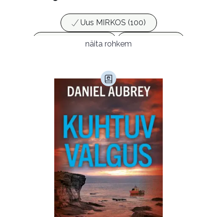
Uus MIRKOS (100)
Populaarsed (25)
Ajakirjad (17)
näita rohkem
Ajalugu (165)
Armastusromaanid (294)
Audioperioodika
Biograafiad (229)
Eesti kirjandus (1776)
Ettevõtlus (30)
Filoloogia (121)
Filosoofia (148)
Geograafia (65)
Haridus (20)