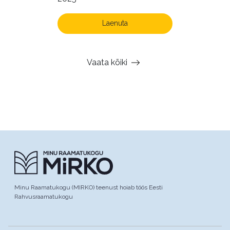
Laenuta
Vaata kõiki
Minu Raamatukogu (MIRKO) teenust hoiab töös Eesti
Rahvusraamatukogu