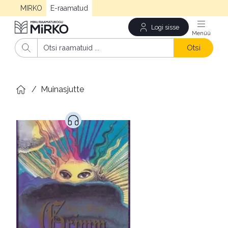
MIRKO
E-raamatud
Logi sisse
Men
Otsi
/
Muinasjutte