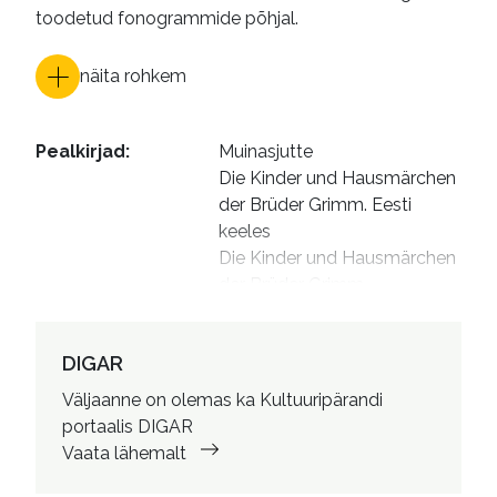
toodetud fonogrammide põhjal.
näita rohkem
Pealkirjad
:
Muinasjutte

Die Kinder und Hausmärchen 
der Brüder Grimm. Eesti 
keeles

Die Kinder und Hausmärchen 
der Brüder Grimm 
[Võrguteavik]
Autorid
:
Grimm, Wilhelm
DIGAR
Väljaanne on olemas ka Kultuuripärandi
portaalis DIGAR
Vaata lähemalt