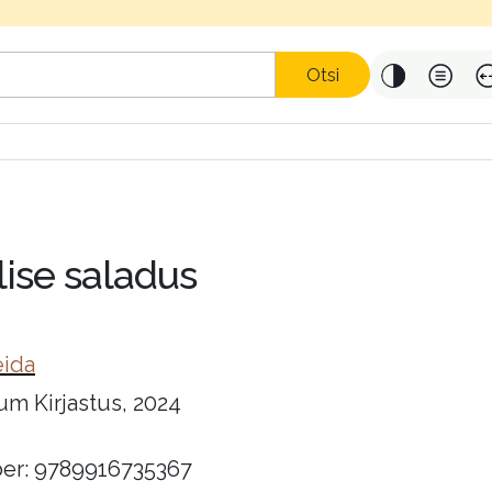
Otsi
ise saladus
eida
um Kirjastus, 2024
er: 9789916735367