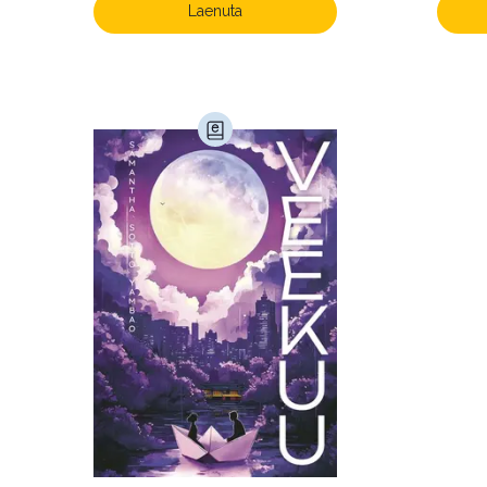
Laenuta
Pigem ei soovita õ
Vilma
Parim mida siit ku
Raivo
2kuud järjekorras.