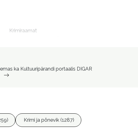
m
Krimiraamat

Housemaid's secret. Eesti keeles

Koduabilise saladus

OverDrive e-books
Kuntu, Ester, 1990- esitaja

lemas ka Kultuuripärandi portaalis DIGAR
Lemetti, Piret, 1967- tõlkija
259)
Krimi ja põnevik (1287)