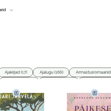
rid
teenija (Nita Prose) lood võiks vabalt üks sari olla. Mõlemad
asahaarav
Ajakirjad (17)
Ajalugu (166)
Armastusromaanid
teaimatav.
Ettevõtlus (30)
Filoloogia (121)
Filosoofia (14
õttis ootamatu pöörde!
imine (23)
Kodu ja aed (38)
Krimi ja põnevik (1287
 Veidi sarnanes küll esimese osaga ja mõne asja arvasin ära, kui
andus (582)
Loodus (53)
Loodusteadus (32)
erioodika (15)
Psühholoogia (187)
Rahandus (46)