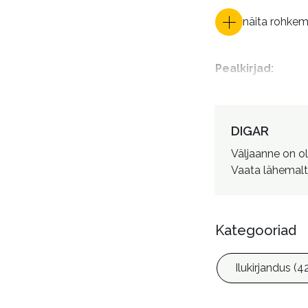
näita rohke
Pealkirjad
:
DIGAR
Autorid
:
Väljaanne on o
Vaata lähemalt
Kategooriad
Ilukirjandus (4