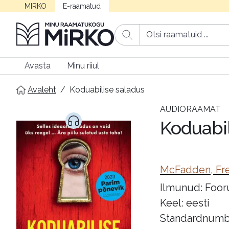
MIRKO
E-raamatud
Avasta
Minu riiul
Avaleht
/
Koduabilise saladus
AUDIORAAMAT
Koduabil
McFadden, Fr
Ilmunud: Foor
Keel: eesti
Standardnumb