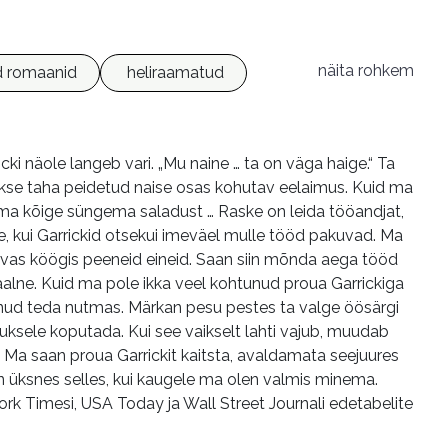
näita rohkem
d romaanid
heliraamatud
 näole langeb vari. „Mu naine … ta on väga haige.“ Ta
ukse taha peidetud naise osas kohutav eelaimus. Kuid ma
 oma kõige süngema saladust … Raske on leida tööandjat,
te, kui Garrickid otsekui imeväel mulle tööd pakuvad. Ma
sivas köögis peeneid eineid. Saan siin mõnda aega tööd
aalne. Kuid ma pole ikka veel kohtunud proua Garrickiga
uulnud teda nutmas. Märkan pesu pestes ta valge öösärgi
uksele koputada. Kui see vaikselt lahti vajub, muudab
. Ma saan proua Garrickit kaitsta, avaldamata seejuures
n üksnes selles, kui kaugele ma olen valmis minema.
k Timesi, USA Today ja Wall Street Journali edetabelite