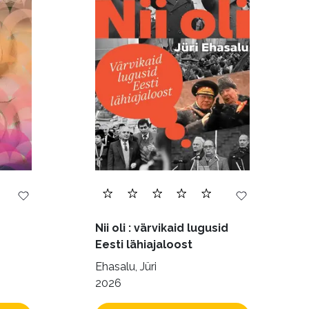
Transport (8)
õnevus kerima ja h
168)
ooleli jätta.
Nii oli : värvikaid lugusid
Eesti lähiajaloost
Ehasalu, Jüri
2026
last väga võikad.