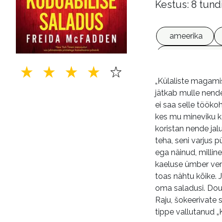
Kestus: 8 tund
ameerika
võrguväljaan
„Külaliste magamis
jätkab mulle nend
ei saa selle tööko
kes mu mineviku ko
koristan nende jal
teha, seni varjus 
ega näinud, millin
kaeluse ümber vere
toas nähtu kõike. 
oma saladusi. Doug
Raju, šokeerivate
tippe vallutanud „