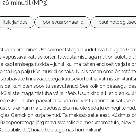
i 26 minutit (MP3)
ilukirjandus
põnevusromaanid
psühholoogilise
ded
tuppa ära mine.“ Ust sõrmeotstega puudutava Douglas Garricki
e vapustava katusekorteri tutvustamist, aga mul on suletud 
ha kaotamisega riskida – juhul, kui ma tahan endiselt varjata
hta liiga palju küsimusi ei esitaks. Niisiis tänan oma õnnetäh
ustrabavate linnavaadetega katusekorterit ja valmistan klant
püsida, kuni olen soovitu saavutanud. See kõik on peaaegu ide
e külaliste magamistuba välja näeb. Usun kindlalt, et olen k
plekke. Ja ühel päeval ei suuda ma vastu panna kiusatusele 
Just siis annan ma lubaduse. Eks ma ole seda ju ennegi teinud
las Garrick on kurja teinud. Ta maksab selle eest. Küsimus o
 süžeepööretega järg rahvusvahelisele menuraamatule, New Yor
Koduabilisele“, hoiab teid lugemas hommikuni!