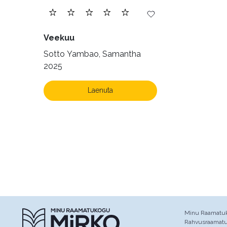
Veekuu
Sotto Yambao, Samantha
2025
Laenuta
Minu Raamatuko
Rahvusraamat