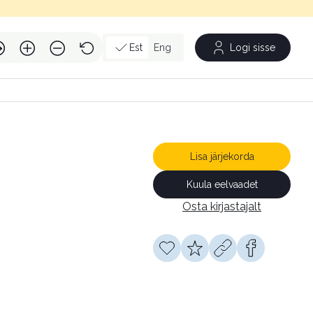
Est
Eng
Logi sisse
Lisa järjekorda
Kuula eelvaadet
Osta kirjastajalt