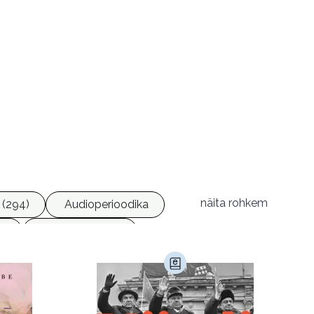
 ladusalt muhedad
näita rohkem
 (294)
Audioperioodika
8)
Geograafia (65)
)
Kultuur ja teadus (45)
d lõpp oli siiski
Luule (75)
Religioon (107)