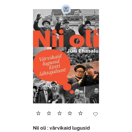
Nii oli : värvikaid lugusid