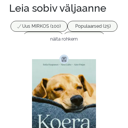
Leia sobiv väljaanne
Uus MIRKOS (100)
Populaarsed (25)
Ajakirjad (17)
Ajalugu (165)
näita rohkem
Armastusromaanid (294)
Audioperioodika
Biograafiad (229)
Eesti kirjandus (1774)
Ettevõtlus (30)
Filoloogia (121)
Filosoofia (146)
Geograafia (65)
Haridus (20)
Ilukirjandus (4257)
Juhtimine (23)
Kodu ja aed (38)
Krimi ja põnevik (1285)