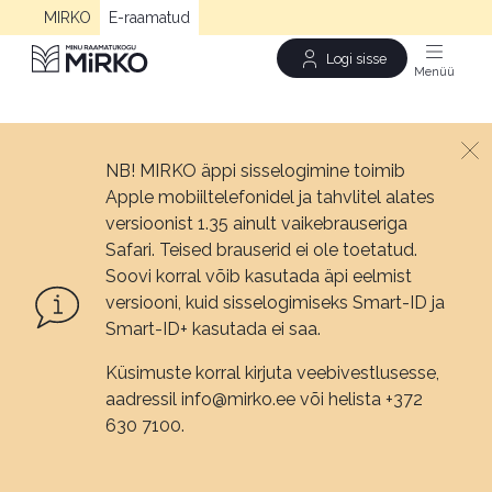
MIRKO
E-raamatud
Logi sisse
Men
NB! MIRKO äppi sisselogimine toimib
Apple mobiiltelefonidel ja tahvlitel alates
versioonist 1.35 ainult vaikebrauseriga
Safari. Teised brauserid ei ole toetatud.
Soovi korral võib kasutada äpi eelmist
versiooni, kuid sisselogimiseks Smart-ID ja
Smart-ID+ kasutada ei saa.
Küsimuste korral kirjuta veebivestlusesse,
aadressil info@mirko.ee või helista +372
630 7100.