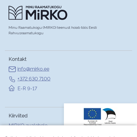
Minu Raamatukogu (MIRKO) teenust hoiab töös Eesti
Rahvusraamatukogu
Kontakt
info@mirko.ee
+372 630 7100
E-R 9-17
Kiirviited
MIRKO avalehele
Abi