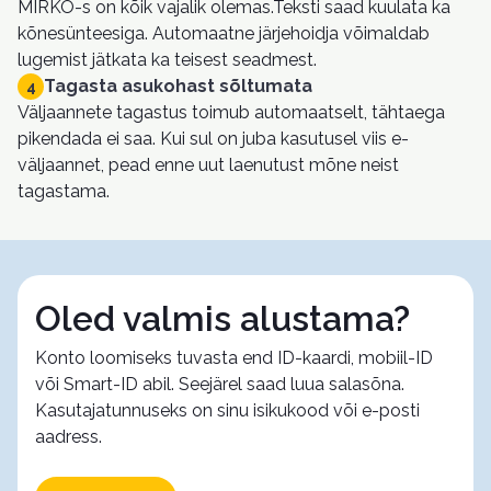
MIRKO-s on kõik vajalik olemas.Teksti saad kuulata ka
kõnesünteesiga. Automaatne järjehoidja võimaldab
lugemist jätkata ka teisest seadmest.
Tagasta asukohast sõltumata
4
Väljaannete tagastus toimub automaatselt, tähtaega
pikendada ei saa. Kui sul on juba kasutusel viis e-
väljaannet, pead enne uut laenutust mõne neist
tagastama.
Oled valmis alustama?
Konto loomiseks tuvasta end ID-kaardi, mobiil-ID
või Smart-ID abil. Seejärel saad luua salasõna.
Kasutajatunnuseks on sinu isikukood või e-posti
aadress.