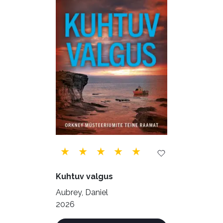
Õppekirjandus (48)
Ühiskond (168)
Kuhtuv valgus
Aubrey, Daniel
2026