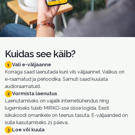
Kuidas see käib?
Vali e-väljaanne
1
Korraga saad laenutada kuni viis väljaannet. Valikus on
e-raamatud ja perioodika. Samuti saad kuulata
audioraamatuid.
Vormista laenutus
2
Laenutamiseks on vajalik internetiühendus ning
lugemiseks tuleb MIRKO-sse sisse logida. Eesti
isikukoodi omanikele on teenus tasuta. E-väljaanded on
sulle kasutamiseks 21 päeva.
Loe või kuula
3