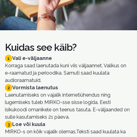
Kuidas see käib?
Vali e-väljaanne
1
Korraga saad laenutada kuni viis väljaannet. Valikus on
e-raamatud ja perioodika. Samuti saad kuulata
audioraamatuid.
Vormista laenutus
2
Laenutamiseks on vajalik internetiühendus ning
lugemiseks tuleb MIRKO-sse sisse logida. Eesti
isikukoodi omanikele on teenus tasuta. E-väljaanded on
sulle kasutamiseks 21 päeva.
Loe või kuula
3
MIRKO-s on kõik vajalik olemas.Teksti saad kuulata ka