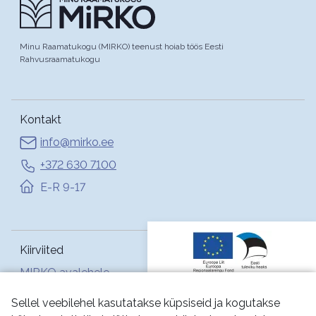
Minu Raamatukogu (MIRKO) teenust hoiab töös Eesti
Rahvusraamatukogu
Kontakt
info@mirko.ee
+372 630 7100
E-R 9-17
Kiirviited
MIRKO avalehele
Abi
Sellel veebilehel kasutatakse küpsiseid ja kogutakse