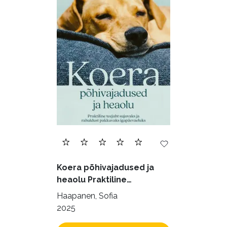
Õppekirjandus (48)
Ühiskond (168)
Koera põhivajadused ja
heaolu Praktiline
käsiraamat sujuvaks ja
Haapanen, Sofia
rahuldust pakkuvaks
2025
igapäevaeluks