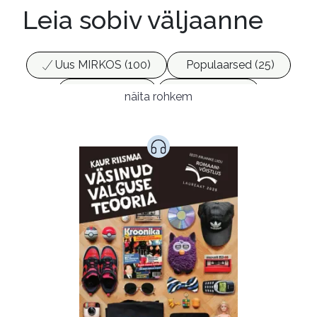
Leia sobiv väljaanne
Uus MIRKOS (100)
Populaarsed (25)
Ajakirjad (17)
Ajalugu (165)
näita rohkem
Armastusromaanid (291)
Audioperioodika
Biograafiad (228)
Eesti kirjandus (1775)
Ettevõtlus (30)
Filoloogia (121)
Filosoofia (145)
Geograafia (65)
Haridus (20)
Ilukirjandus (4257)
Juhtimine (23)
Kodu ja aed (38)
Krimi ja põnevik (1286)