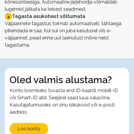
kõnesünteesiga. Automaatne järjehoidja võimaldab
lugemist jätkata ka teisest seadmest.
Tagasta asukohast sõltumata
4
Väljaannete tagastus toimub automaatselt, tähtaega
pikendada ei saa. Kui sul on juba kasutusel viis e-
väljaannet, pead enne uut laenutust mõne neist
tagastama.
Oled valmis alustama?
Konto loomiseks tuvasta end ID-kaardi, mobiil-ID
või Smart-ID abil. Seejärel saad luua salasõna.
Kasutajatunnuseks on sinu isikukood või e-posti
aadress.
Loo konto