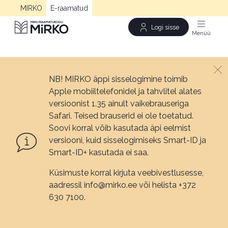
MIRKO
E-raamatud
Logi sisse
Men
NB! MIRKO äppi sisselogimine toimib
Apple mobiiltelefonidel ja tahvlitel alates
versioonist 1.35 ainult vaikebrauseriga
Safari. Teised brauserid ei ole toetatud.
Soovi korral võib kasutada äpi eelmist
versiooni, kuid sisselogimiseks Smart-ID ja
Smart-ID+ kasutada ei saa.
Küsimuste korral kirjuta veebivestlusesse,
aadressil info@mirko.ee või helista +372
630 7100.